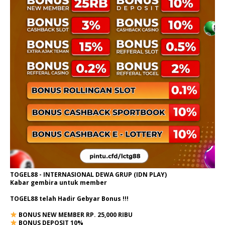
TOGEL88 - INTERNASIONAL DEWA GRUP (IDN PLAY)
Kabar gembira untuk member
TOGEL88 telah Hadir Gebyar Bonus !!!
BONUS NEW MEMBER RP. 25,000 RIBU
BONUS DEPOSIT 10%