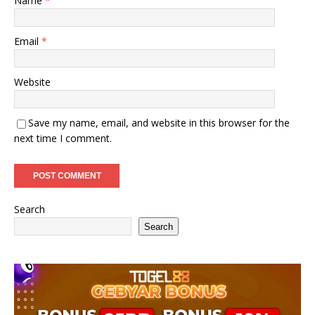
Name
*
Email
*
Website
Save my name, email, and website in this browser for the
next time I comment.
Search
Search