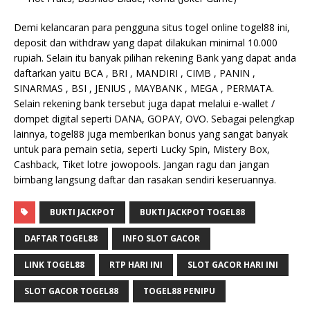
Demi kelancaran para pengguna situs togel online togel88 ini,
deposit dan withdraw yang dapat dilakukan minimal 10.000
rupiah. Selain itu banyak pilihan rekening Bank yang dapat anda
daftarkan yaitu BCA , BRI , MANDIRI , CIMB , PANIN ,
SINARMAS , BSI , JENIUS , MAYBANK , MEGA , PERMATA.
Selain rekening bank tersebut juga dapat melalui e-wallet /
dompet digital seperti DANA, GOPAY, OVO. Sebagai pelengkap
lainnya, togel88 juga memberikan bonus yang sangat banyak
untuk para pemain setia, seperti Lucky Spin, Mistery Box,
Cashback, Tiket lotre jowopools. Jangan ragu dan jangan
bimbang langsung daftar dan rasakan sendiri keseruannya.
BUKTI JACKPOT
BUKTI JACKPOT TOGEL88
DAFTAR TOGEL88
INFO SLOT GACOR
LINK TOGEL88
RTP HARI INI
SLOT GACOR HARI INI
SLOT GACOR TOGEL88
TOGEL88 PENIPU