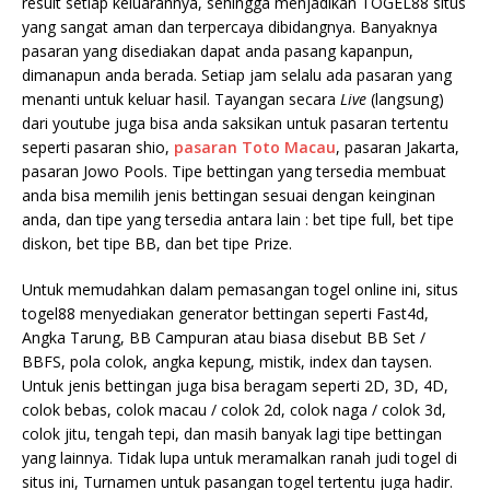
result setiap keluarannya, sehingga menjadikan TOGEL88 situs
yang sangat aman dan terpercaya dibidangnya. Banyaknya
pasaran yang disediakan dapat anda pasang kapanpun,
dimanapun anda berada. Setiap jam selalu ada pasaran yang
menanti untuk keluar hasil. Tayangan secara
Live
(langsung)
dari youtube juga bisa anda saksikan untuk pasaran tertentu
seperti pasaran shio,
pasaran Toto Macau
, pasaran Jakarta,
pasaran Jowo Pools. Tipe bettingan yang tersedia membuat
anda bisa memilih jenis bettingan sesuai dengan keinginan
anda, dan tipe yang tersedia antara lain : bet tipe full, bet tipe
diskon, bet tipe BB, dan bet tipe Prize.
Untuk memudahkan dalam pemasangan togel online ini, situs
togel88 menyediakan generator bettingan seperti Fast4d,
Angka Tarung, BB Campuran atau biasa disebut BB Set /
BBFS, pola colok, angka kepung, mistik, index dan taysen.
Untuk jenis bettingan juga bisa beragam seperti 2D, 3D, 4D,
colok bebas, colok macau / colok 2d, colok naga / colok 3d,
colok jitu, tengah tepi, dan masih banyak lagi tipe bettingan
yang lainnya. Tidak lupa untuk meramalkan ranah judi togel di
situs ini, Turnamen untuk pasangan togel tertentu juga hadir.