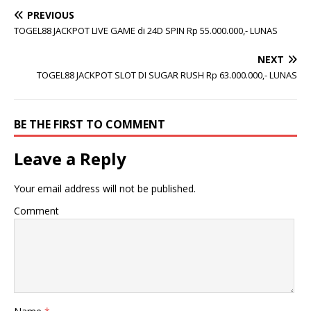
PREVIOUS
TOGEL88 JACKPOT LIVE GAME di 24D SPIN Rp 55.000.000,- LUNAS
NEXT
TOGEL88 JACKPOT SLOT DI SUGAR RUSH Rp 63.000.000,- LUNAS
BE THE FIRST TO COMMENT
Leave a Reply
Your email address will not be published.
Comment