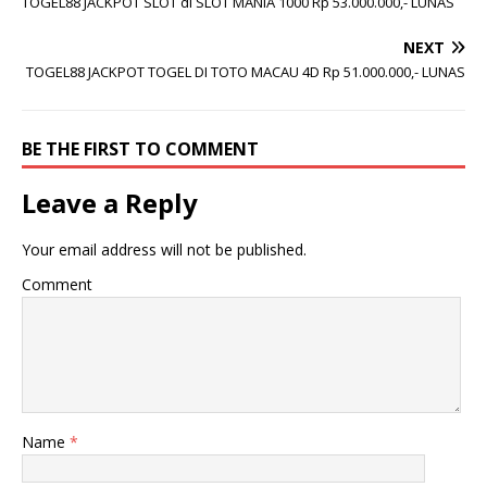
TOGEL88 JACKPOT SLOT dI SLOT MANIA 1000 Rp 53.000.000,- LUNAS
NEXT
TOGEL88 JACKPOT TOGEL DI TOTO MACAU 4D Rp 51.000.000,- LUNAS
BE THE FIRST TO COMMENT
Leave a Reply
Your email address will not be published.
Comment
Name
*