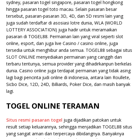
sydney, pasaran togel singapore, pasaran togel hongkong
hingga pasaran togel toto macau. Selain pasaran besar
tersebut, pasaran-pasaran 3D, 4D, dan 5D resmi lain yang
juga sudah terdaftar di asosiasi lotre dunia, WLA (WORLD
LOTTERY ASSOCIATION) juga hadir untuk meramaikan
pasaran di TOGEL88. Permainan lain yang viral seperti slot
online, esport, dan juga live Casino / casino online, juga
tersedia untuk menghibur anda semua. TOGEL88 sebagai situs
SLOT ONLINE menyediakan permainan yang canggih dan
terbaru tentunya, semua provider yang dihadirkanpun berkelas
dunia. Casino online juga terdapat permainan yang tidak asing
lagi bagi pencinta judi online di indonesia, antara lain Roullete,
Sicbo Dice, 12D, 24D, Billiards, Poker Dice, dan masih banyak
lagi.
TOGEL ONLINE TERAMAN
Situs resmi pasaran togel
juga dijadikan patokan untuk
result setiap keluarannya, sehingga menjadikan TOGEL88 situs
yang sangat aman dan terpercaya dibidangnya. Banyaknya