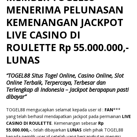
MENERIMA PELUNASAN
KEMENANGAN JACKPOT
LIVE CASINO DI
ROULETTE Rp 55.000.000,-
LUNAS
“TOGEL88 Situs Togel Online, Casino Online, Slot
Online Terbaik, Terpercaya, Terbesar dan
Terlengkap di Indonesia – Jackpot berapapun pasti
dibayar”
TOGEL88 mengucapkan selamat kepada user id :
FAN
***
yang telah berhasil mendapatkan jackpot pada permainan
LIVE
CASINO DI ROULETTE
. Kemenangan sebesar
Rp
55.000.000,-.
telah dibayarkan
LUNAS
oleh pihak TOGEL88
kepada pemilik user id setelah yang bersangkutan mengisi