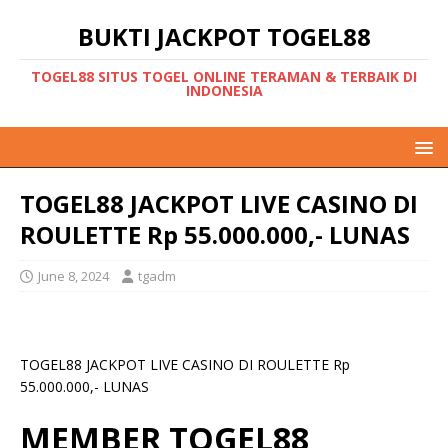
BUKTI JACKPOT TOGEL88
TOGEL88 SITUS TOGEL ONLINE TERAMAN & TERBAIK DI
INDONESIA
TOGEL88 JACKPOT LIVE CASINO DI
ROULETTE Rp 55.000.000,- LUNAS
June 8, 2024
tgadm
TOGEL88 JACKPOT LIVE CASINO DI ROULETTE Rp
55.000.000,- LUNAS
MEMBER TOGEL88