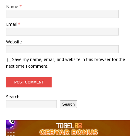
Name
*
Email
*
Website
Save my name, email, and website in this browser for the
next time I comment.
Search
Search