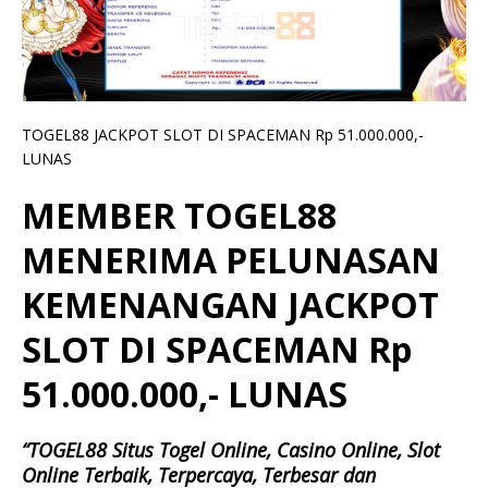
TOGEL88 JACKPOT SLOT DI SPACEMAN Rp 51.000.000,-
LUNAS
MEMBER TOGEL88
MENERIMA PELUNASAN
KEMENANGAN JACKPOT
SLOT DI SPACEMAN Rp
51.000.000,- LUNAS
“TOGEL88 Situs Togel Online, Casino Online, Slot
Online Terbaik, Terpercaya, Terbesar dan