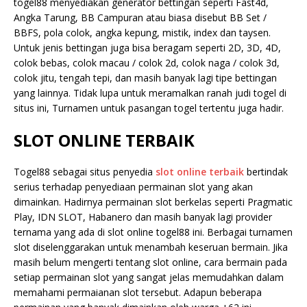
togel88 menyediakan generator bettingan seperti Fast4d,
Angka Tarung, BB Campuran atau biasa disebut BB Set /
BBFS, pola colok, angka kepung, mistik, index dan taysen.
Untuk jenis bettingan juga bisa beragam seperti 2D, 3D, 4D,
colok bebas, colok macau / colok 2d, colok naga / colok 3d,
colok jitu, tengah tepi, dan masih banyak lagi tipe bettingan
yang lainnya. Tidak lupa untuk meramalkan ranah judi togel di
situs ini, Turnamen untuk pasangan togel tertentu juga hadir.
SLOT ONLINE TERBAIK
Togel88 sebagai situs penyedia
slot online terbaik
bertindak
serius terhadap penyediaan permainan slot yang akan
dimainkan. Hadirnya permainan slot berkelas seperti Pragmatic
Play, IDN SLOT, Habanero dan masih banyak lagi provider
ternama yang ada di slot online togel88 ini. Berbagai turnamen
slot diselenggarakan untuk menambah keseruan bermain. Jika
masih belum mengerti tentang slot online, cara bermain pada
setiap permainan slot yang sangat jelas memudahkan dalam
memahami permaianan slot tersebut. Adapun beberapa