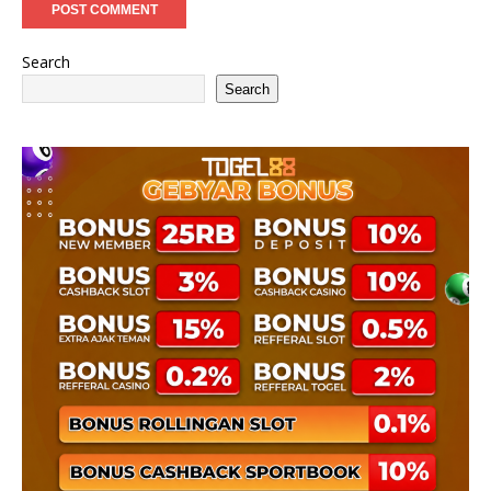
Search
Search