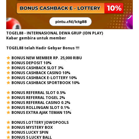
TOGEL88 - INTERNASIONAL DEWA GRUP (IDN PLAY)
Kabar gembira untuk member
TOGEL88 telah Hadir Gebyar Bonus !!!
BONUS NEW MEMBER RP. 25,000 RIBU
BONUS DEPOSIT 10%
BONUS CASHBACK SLOT 3%
BONUS CASHBACK CASINO 10%
BONUS CASHBACK E-LOTTERY 10%
BONUS CASHBACK SPORTBOOK 10%
BONUS REFERRAL SLOT 0.5%
BONUS REFERRAL TOGEL 2%
BONUS REFERRAL CASINO 0.2%
BONUS ROLLINGAN SLOT 0.1%
BONUS EXTRA AJAK TEMAN 15%
BONUS LOTTERY JOWOPOOLS
BONUS MYSTERY BOX
BONUS LUCKY SPIN
BONUS 5 LUCKY BALL