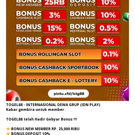
TOGEL88 - INTERNASIONAL DEWA GRUP (IDN PLAY)
Kabar gembira untuk member
TOGEL88 telah Hadir Gebyar Bonus !!!
BONUS NEW MEMBER RP. 25,000 RIBU
BONUS DEPOSIT 10%