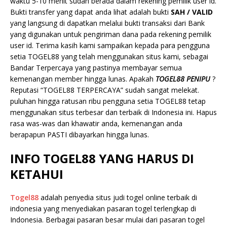
waktu 5-10 menit sudah berada dalam rekening pemilik user id.
Bukti transfer yang dapat anda lihat adalah bukti
SAH / VALID
yang langsung di dapatkan melalui bukti transaksi dari Bank
yang digunakan untuk pengiriman dana pada rekening pemilik
user id. Terima kasih kami sampaikan kepada para pengguna
setia TOGEL88 yang telah menggunakan situs kami, sebagai
Bandar Terpercaya yang pastinya membayar semua
kemenangan member hingga lunas. Apakah
TOGEL88 PENIPU
?
Reputasi “TOGEL88 TERPERCAYA” sudah sangat melekat.
puluhan hingga ratusan ribu pengguna setia TOGEL88 tetap
menggunakan situs terbesar dan terbaik di Indonesia ini. Hapus
rasa was-was dan khawatir anda, kemenangan anda
berapapun PASTI dibayarkan hingga lunas.
INFO TOGEL88 YANG HARUS DI
KETAHUI
Togel88
adalah penyedia situs judi togel online terbaik di
indonesia yang menyediakan pasaran togel terlengkap di
Indonesia. Berbagai pasaran besar mulai dari pasaran togel