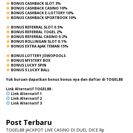
BONUS CASHBACK SLOT 3%
BONUS CASHBACK CASINO 10%
BONUS CASHBACK E-LOTTERY 10%
BONUS CASHBACK SPORTBOOK 10%
BONUS REFERRAL SLOT 0.5%
BONUS REFERRAL TOGEL 2%
BONUS REFERRAL CASINO 0.2%
BONUS ROLLINGAN SLOT 0.1%
BONUS EXTRA AJAK TEMAN 15%
BONUS LOTTERY JOWOPOOLS
BONUS MYSTERY BOX
BONUS LUCKY SPIN
BONUS 5 LUCKY BALL
Yuk buruan dapatkan bonus bonus nya dan daftar di TOGEL88
Link Alternatif TOGEL88 :
Link Alternatif
1
Link Alternatif
2
Link Alternatif 3
Post Terbaru
TOGEL88 JACKPOT LIVE CASINO DI DUEL DICE Rp