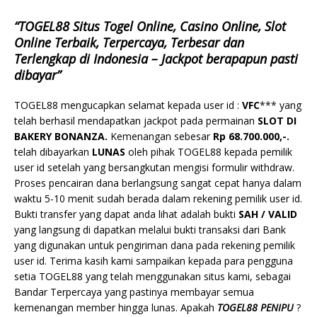
“TOGEL88 Situs Togel Online, Casino Online, Slot
Online Terbaik, Terpercaya, Terbesar dan
Terlengkap di Indonesia – Jackpot berapapun pasti
dibayar”
TOGEL88 mengucapkan selamat kepada user id :
VFC
*** yang
telah berhasil mendapatkan jackpot pada permainan
SLOT DI
BAKERY BONANZA.
Kemenangan sebesar
Rp 68.700.000,-.
telah dibayarkan
LUNAS
oleh pihak TOGEL88 kepada pemilik
user id setelah yang bersangkutan mengisi formulir withdraw.
Proses pencairan dana berlangsung sangat cepat hanya dalam
waktu 5-10 menit sudah berada dalam rekening pemilik user id.
Bukti transfer yang dapat anda lihat adalah bukti
SAH / VALID
yang langsung di dapatkan melalui bukti transaksi dari Bank
yang digunakan untuk pengiriman dana pada rekening pemilik
user id. Terima kasih kami sampaikan kepada para pengguna
setia TOGEL88 yang telah menggunakan situs kami, sebagai
Bandar Terpercaya yang pastinya membayar semua
kemenangan member hingga lunas. Apakah
TOGEL88 PENIPU
?