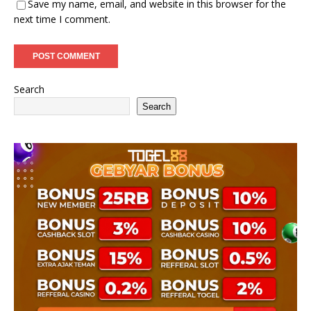
Save my name, email, and website in this browser for the
next time I comment.
Search
Search