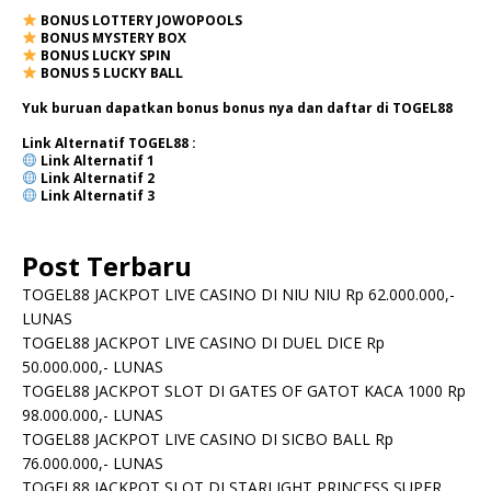
BONUS LOTTERY JOWOPOOLS
BONUS MYSTERY BOX
BONUS LUCKY SPIN
BONUS 5 LUCKY BALL
Yuk buruan dapatkan bonus bonus nya dan daftar di TOGEL88
Link Alternatif TOGEL88 :
Link Alternatif
1
Link Alternatif
2
Link Alternatif 3
Post Terbaru
TOGEL88 JACKPOT LIVE CASINO DI NIU NIU Rp 62.000.000,-
LUNAS
TOGEL88 JACKPOT LIVE CASINO DI DUEL DICE Rp
50.000.000,- LUNAS
TOGEL88 JACKPOT SLOT DI GATES OF GATOT KACA 1000 Rp
98.000.000,- LUNAS
TOGEL88 JACKPOT LIVE CASINO DI SICBO BALL Rp
76.000.000,- LUNAS
TOGEL88 JACKPOT SLOT DI STARLIGHT PRINCESS SUPER