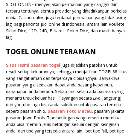
SLOT ONLINE menyediakan permainan yang canggih dan
terbaru tentunya, semua provider yang dihadirkanpun berkelas
dunia. Casino online juga terdapat permainan yang tidak asing
lagi bagi pencinta judi online di indonesia, antara lain Roullete,
Sicbo Dice, 12D, 24D, Billiards, Poker Dice, dan masih banyak
lagi.
TOGEL ONLINE TERAMAN
Situs resmi pasaran togel
juga dijadikan patokan untuk
result setiap keluarannya, sehingga menjadikan TOGEL88 situs
yang sangat aman dan terpercaya dibidangnya. Banyaknya
pasaran yang disediakan dapat anda pasang kapanpun,
dimanapun anda berada. Setiap jam selalu ada pasaran yang
menanti untuk keluar hasil. Tayangan secara
Live
(langsung)
dari youtube juga bisa anda saksikan untuk pasaran tertentu
seperti pasaran shio,
pasaran Toto Macau
, pasaran Jakarta,
pasaran Jowo Pools. Tipe bettingan yang tersedia membuat
anda bisa memilih jenis bettingan sesuai dengan keinginan
anda, dan tipe yang tersedia antara lain : bet tipe full, bet tipe