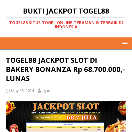
BUKTI JACKPOT TOGEL88
TOGEL88 SITUS TOGEL ONLINE TERAMAN & TERBAIK DI
INDONESIA
TOGEL88 JACKPOT SLOT DI
BAKERY BONANZA Rp 68.700.000,-
LUNAS
May 23, 2024
tgadm