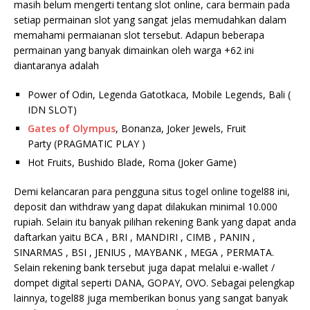
masih belum mengerti tentang slot online, cara bermain pada
setiap permainan slot yang sangat jelas memudahkan dalam
memahami permaianan slot tersebut. Adapun beberapa
permainan yang banyak dimainkan oleh warga +62 ini
diantaranya adalah
Power of Odin, Legenda Gatotkaca, Mobile Legends, Bali (
IDN SLOT)
Gates of Olympus
, Bonanza, Joker Jewels, Fruit
Party (PRAGMATIC PLAY )
Hot Fruits, Bushido Blade, Roma (Joker Game)
Demi kelancaran para pengguna situs togel online togel88 ini,
deposit dan withdraw yang dapat dilakukan minimal 10.000
rupiah. Selain itu banyak pilihan rekening Bank yang dapat anda
daftarkan yaitu BCA , BRI , MANDIRI , CIMB , PANIN ,
SINARMAS , BSI , JENIUS , MAYBANK , MEGA , PERMATA.
Selain rekening bank tersebut juga dapat melalui e-wallet /
dompet digital seperti DANA, GOPAY, OVO. Sebagai pelengkap
lainnya, togel88 juga memberikan bonus yang sangat banyak