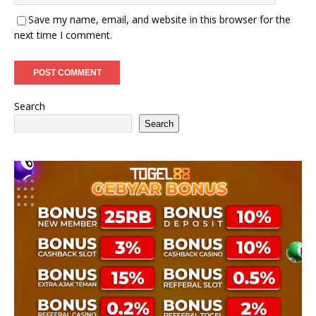
Save my name, email, and website in this browser for the
next time I comment.
Search
Search