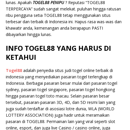
lunas. Apakah
TOGEL88 PENIPU
? Reputasi “TOGEL88
TERPERCAYA” sudah sangat melekat. puluhan hingga ratusan
ribu pengguna setia TOGEL88 tetap menggunakan situs
terbesar dan terbaik di Indonesia ini. Hapus rasa was-was dan
khawatir anda, kemenangan anda berapapun PASTI
dibayarkan hingga lunas.
INFO TOGEL88 YANG HARUS DI
KETAHUI
Togel88
adalah penyedia situs judi togel online terbaik di
indonesia yang menyediakan pasaran togel terlengkap di
Indonesia. Berbagai pasaran besar mulai dari pasaran togel
sydney, pasaran togel singapore, pasaran togel hongkong
hingga pasaran togel toto macau. Selain pasaran besar
tersebut, pasaran-pasaran 3D, 4D, dan 5D resmi lain yang
juga sudah terdaftar di asosiasi lotre dunia, WLA (WORLD
LOTTERY ASSOCIATION) juga hadir untuk meramaikan
pasaran di TOGEL88. Permainan lain yang viral seperti slot
online, esport, dan juga live Casino / casino online, juga