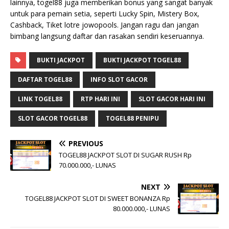
lainnya, togel88 juga memberikan bonus yang sangat banyak
untuk para pemain setia, seperti Lucky Spin, Mistery Box,
Cashback, Tiket lotre jowopools. Jangan ragu dan jangan
bimbang langsung daftar dan rasakan sendiri keseruannya.
BUKTI JACKPOT
BUKTI JACKPOT TOGEL88
DAFTAR TOGEL88
INFO SLOT GACOR
LINK TOGEL88
RTP HARI INI
SLOT GACOR HARI INI
SLOT GACOR TOGEL88
TOGEL88 PENIPU
PREVIOUS
TOGEL88 JACKPOT SLOT DI SUGAR RUSH Rp
70.000.000,- LUNAS
NEXT
TOGEL88 JACKPOT SLOT DI SWEET BONANZA Rp
80.000.000,- LUNAS