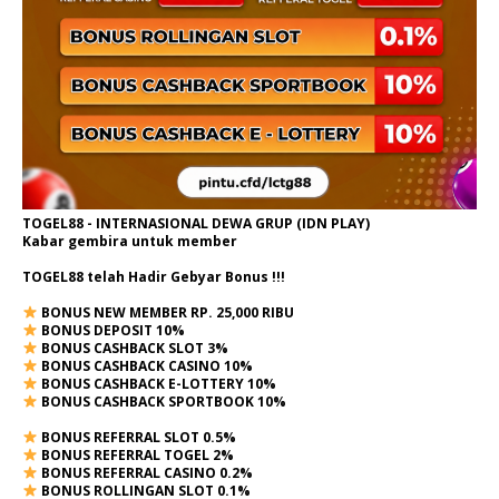
TOGEL88 - INTERNASIONAL DEWA GRUP (IDN PLAY)
Kabar gembira untuk member
TOGEL88 telah Hadir Gebyar Bonus !!!
BONUS NEW MEMBER RP. 25,000 RIBU
BONUS DEPOSIT 10%
BONUS CASHBACK SLOT 3%
BONUS CASHBACK CASINO 10%
BONUS CASHBACK E-LOTTERY 10%
BONUS CASHBACK SPORTBOOK 10%
BONUS REFERRAL SLOT 0.5%
BONUS REFERRAL TOGEL 2%
BONUS REFERRAL CASINO 0.2%
BONUS ROLLINGAN SLOT 0.1%