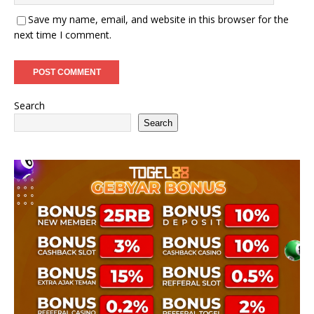
Save my name, email, and website in this browser for the
next time I comment.
Search
Search