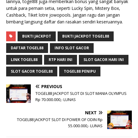
lainnya, togel88 juga memberikan bonus yang sangat banyak
untuk para pemain setia, seperti Lucky Spin, Mistery Box,
Cashback, Tiket lotre jowopools. Jangan ragu dan jangan
bimbang langsung daftar dan rasakan sendiri keseruannya.
BUKTI JACKPOT
BUKTI JACKPOT TOGEL88
DAFTAR TOGEL88
INFO SLOT GACOR
LINK TOGEL88
RTP HARI INI
SLOT GACOR HARI INI
SLOT GACOR TOGEL88
TOGEL88 PENIPU
PREVIOUS
TOGEL88 JACKPOT SLOT DI SLOT MANIA OLYMPUS
Rp 70.000.000,- LUNAS
NEXT
TOGEL88 JACKPOT SLOT DI POWER OF ODIN Rp
55.000.000,- LUNAS