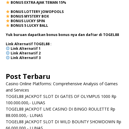
BONUS EXTRA AJAK TEMAN 15%
BONUS LOTTERY JOWOPOOLS
BONUS MYSTERY BOX
BONUS LUCKY SPIN
BONUS 5 LUCKY BALL
Yuk buruan dapatkan bonus bonus nya dan daftar di TOGEL88
Link Alternatif TOGEL88 :
Link Alternatif
1
Link Alternatif
2
Link Alternatif 3
Post Terbaru
Casino Online Platforms: Comprehensive Analysis of Games
and Services
TOGEL88 JACKPOT SLOT DI GATES OF OLYMPUS 1000 Rp
100.000.000,- LUNAS
TOGEL88 JACKPOT LIVE CASINO DI BINGO ROULETTE Rp
88.000.000,- LUNAS
TOGEL88 JACKPOT SLOT DI WILD BOUNTY SHOWDOWN Rp
66.000.000,- LUNAS