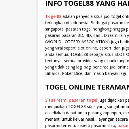
INFO TOGEL88 YANG HA
Togel88
adalah penyedia situs judi togel on
terlengkap di Indonesia. Berbagai pasaran be
singapore, pasaran togel hongkong hingga pa
pasaran-pasaran 3D, 4D, dan 5D resmi lain ya
(WORLD LOTTERY ASSOCIATION) juga hadir 
yang viral seperti slot online, esport, dan ju
anda semua. TOGEL88 sebagai situs SLOT O
tentunya, semua provider yang dihadirkanpun
yang tidak asing lagi bagi pencinta judi onlin
Billiards, Poker Dice, dan masih banyak lagi.
TOGEL ONLINE TERAMA
Situs resmi pasaran togel
juga dijadikan p
menjadikan TOGEL88 situs yang sangat aman
disediakan dapat anda pasang kapanpun, dim
menanti untuk keluar hasil. Tayangan secara
pasaran tertentu seperti pasaran shio,
pasa