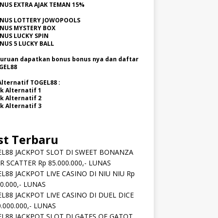
NUS EXTRA AJAK TEMAN 15%
NUS LOTTERY JOWOPOOLS
NUS MYSTERY BOX
NUS LUCKY SPIN
NUS 5 LUCKY BALL
uruan dapatkan bonus bonus nya dan daftar
GEL88
Alternatif TOGEL88 :
nk Alternatif
1
nk Alternatif
2
k Alternatif 3
st Terbaru
L88 JACKPOT SLOT DI SWEET BONANZA
R SCATTER Rp 85.000.000,- LUNAS
L88 JACKPOT LIVE CASINO DI NIU NIU Rp
00.000,- LUNAS
L88 JACKPOT LIVE CASINO DI DUEL DICE
0.000.000,- LUNAS
L88 JACKPOT SLOT DI GATES OF GATOT