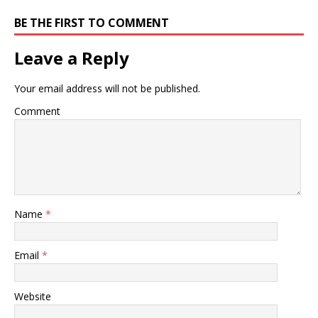
BE THE FIRST TO COMMENT
Leave a Reply
Your email address will not be published.
Comment
Name
*
Email
*
Website