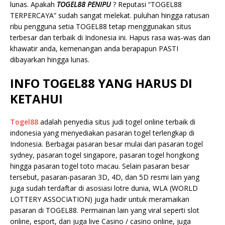
lunas. Apakah
TOGEL88 PENIPU
? Reputasi “TOGEL88
TERPERCAYA” sudah sangat melekat. puluhan hingga ratusan
ribu pengguna setia TOGEL88 tetap menggunakan situs
terbesar dan terbaik di Indonesia ini. Hapus rasa was-was dan
khawatir anda, kemenangan anda berapapun PASTI
dibayarkan hingga lunas.
INFO TOGEL88 YANG HARUS DI
KETAHUI
Togel88
adalah penyedia situs judi togel online terbaik di
indonesia yang menyediakan pasaran togel terlengkap di
Indonesia. Berbagai pasaran besar mulai dari pasaran togel
sydney, pasaran togel singapore, pasaran togel hongkong
hingga pasaran togel toto macau. Selain pasaran besar
tersebut, pasaran-pasaran 3D, 4D, dan 5D resmi lain yang
juga sudah terdaftar di asosiasi lotre dunia, WLA (WORLD
LOTTERY ASSOCIATION) juga hadir untuk meramaikan
pasaran di TOGEL88. Permainan lain yang viral seperti slot
online, esport, dan juga live Casino / casino online, juga