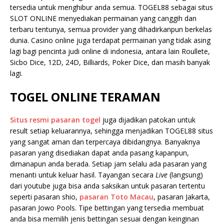
tersedia untuk menghibur anda semua. TOGEL88 sebagai situs
SLOT ONLINE menyediakan permainan yang canggih dan
terbaru tentunya, semua provider yang dihadirkanpun berkelas
dunia. Casino online juga terdapat permainan yang tidak asing
lagi bagi pencinta judi online di indonesia, antara lain Roullete,
Sicbo Dice, 12D, 24D, Billiards, Poker Dice, dan masih banyak
lagi.
TOGEL ONLINE TERAMAN
Situs resmi pasaran togel
juga dijadikan patokan untuk
result setiap keluarannya, sehingga menjadikan TOGEL88 situs
yang sangat aman dan terpercaya dibidangnya. Banyaknya
pasaran yang disediakan dapat anda pasang kapanpun,
dimanapun anda berada. Setiap jam selalu ada pasaran yang
menanti untuk keluar hasil. Tayangan secara
Live
(langsung)
dari youtube juga bisa anda saksikan untuk pasaran tertentu
seperti pasaran shio,
pasaran Toto Macau
, pasaran Jakarta,
pasaran Jowo Pools. Tipe bettingan yang tersedia membuat
anda bisa memilih jenis bettingan sesuai dengan keinginan