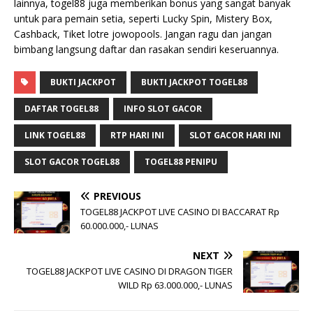
lainnya, togel88 juga memberikan bonus yang sangat banyak
untuk para pemain setia, seperti Lucky Spin, Mistery Box,
Cashback, Tiket lotre jowopools. Jangan ragu dan jangan
bimbang langsung daftar dan rasakan sendiri keseruannya.
BUKTI JACKPOT
BUKTI JACKPOT TOGEL88
DAFTAR TOGEL88
INFO SLOT GACOR
LINK TOGEL88
RTP HARI INI
SLOT GACOR HARI INI
SLOT GACOR TOGEL88
TOGEL88 PENIPU
PREVIOUS
TOGEL88 JACKPOT LIVE CASINO DI BACCARAT Rp
60.000.000,- LUNAS
NEXT
TOGEL88 JACKPOT LIVE CASINO DI DRAGON TIGER
WILD Rp 63.000.000,- LUNAS