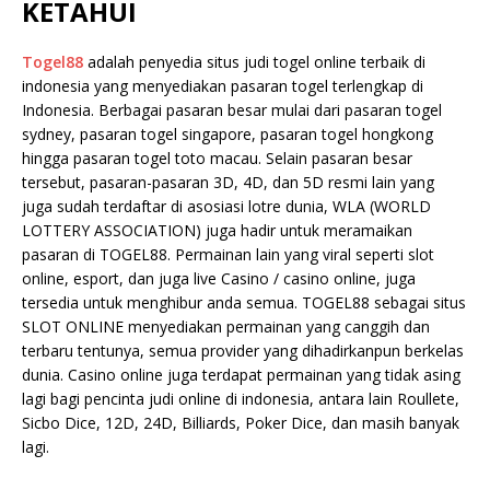
KETAHUI
Togel88
adalah penyedia situs judi togel online terbaik di
indonesia yang menyediakan pasaran togel terlengkap di
Indonesia. Berbagai pasaran besar mulai dari pasaran togel
sydney, pasaran togel singapore, pasaran togel hongkong
hingga pasaran togel toto macau. Selain pasaran besar
tersebut, pasaran-pasaran 3D, 4D, dan 5D resmi lain yang
juga sudah terdaftar di asosiasi lotre dunia, WLA (WORLD
LOTTERY ASSOCIATION) juga hadir untuk meramaikan
pasaran di TOGEL88. Permainan lain yang viral seperti slot
online, esport, dan juga live Casino / casino online, juga
tersedia untuk menghibur anda semua. TOGEL88 sebagai situs
SLOT ONLINE menyediakan permainan yang canggih dan
terbaru tentunya, semua provider yang dihadirkanpun berkelas
dunia. Casino online juga terdapat permainan yang tidak asing
lagi bagi pencinta judi online di indonesia, antara lain Roullete,
Sicbo Dice, 12D, 24D, Billiards, Poker Dice, dan masih banyak
lagi.