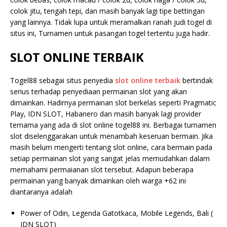
colok jitu, tengah tepi, dan masih banyak lagi tipe bettingan
yang lainnya. Tidak lupa untuk meramalkan ranah judi togel di
situs ini, Turnamen untuk pasangan togel tertentu juga hadir.
SLOT ONLINE TERBAIK
Togel88 sebagai situs penyedia
slot online terbaik
bertindak
serius terhadap penyediaan permainan slot yang akan
dimainkan. Hadirnya permainan slot berkelas seperti Pragmatic
Play, IDN SLOT, Habanero dan masih banyak lagi provider
ternama yang ada di slot online togel88 ini. Berbagai turnamen
slot diselenggarakan untuk menambah keseruan bermain. Jika
masih belum mengerti tentang slot online, cara bermain pada
setiap permainan slot yang sangat jelas memudahkan dalam
memahami permaianan slot tersebut. Adapun beberapa
permainan yang banyak dimainkan oleh warga +62 ini
diantaranya adalah
Power of Odin, Legenda Gatotkaca, Mobile Legends, Bali (
IDN SLOT)