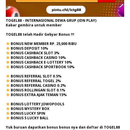
TOGEL88 - INTERNASIONAL DEWA GRUP (IDN PLAY)
Kabar gembira untuk member
TOGEL88 telah Hadir Gebyar Bonus !!!
BONUS NEW MEMBER RP. 25,000 RIBU
BONUS DEPOSIT 10%
BONUS CASHBACK SLOT 3%
BONUS CASHBACK CASINO 10%
BONUS CASHBACK E-LOTTERY 10%
BONUS CASHBACK SPORTBOOK 10%
BONUS REFERRAL SLOT 0.5%
BONUS REFERRAL TOGEL 2%
BONUS REFERRAL CASINO 0.2%
BONUS ROLLINGAN SLOT 0.1%
BONUS EXTRA AJAK TEMAN 15%
BONUS LOTTERY JOWOPOOLS
BONUS MYSTERY BOX
BONUS LUCKY SPIN
BONUS 5 LUCKY BALL
Yuk buruan dapatkan bonus bonus nya dan daftar di TOGEL88