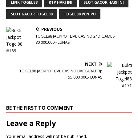
LINK TOGEL88
RTP HARI INI
SLOT GACOR HARI INI
SLOT GACOR TOGEL88
TOGEL88 PENIPU
PREVIOUS
TOGEL88 JACKPOT LIVE CASINO 24D GAMES
80.000.000,- LUNAS
NEXT
TOGEL88 JACKPOT LIVE CASINO BACCARAT Rp
55.000.000,- LUNAS
BE THE FIRST TO COMMENT
Leave a Reply
Your email address will not be published.