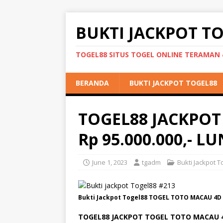
BUKTI JACKPOT T
TOGEL88 SITUS TOGEL ONLINE TERAMAN &
BERANDA
BUKTI JACKPOT TOGEL88
TOGEL88 JACKPOT
Rp 95.000.000,- L
June 1, 2023
tgadm
Bukti Jackpot T
Bukti Jackpot Togel88 TOGEL TOTO MACAU 4D
TOGEL88 JACKPOT TOGEL TOTO MACAU 4D