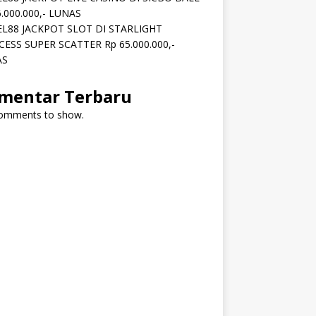
6.000.000,- LUNAS
L88 JACKPOT SLOT DI STARLIGHT
CESS SUPER SCATTER Rp 65.000.000,-
AS
mentar Terbaru
omments to show.