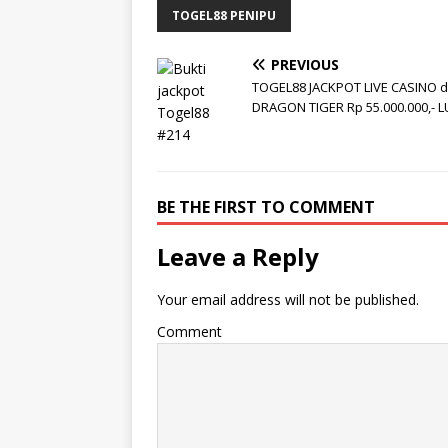
TOGEL88 PENIPU
PREVIOUS
TOGEL88 JACKPOT LIVE CASINO d
DRAGON TIGER Rp 55.000.000,- 
BE THE FIRST TO COMMENT
Leave a Reply
Your email address will not be published.
Comment