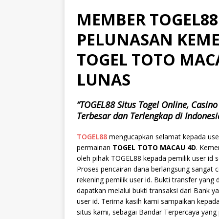
MEMBER TOGEL88
PELUNASAN KEM
TOGEL TOTO MACAU
LUNAS
“TOGEL88 Situs Togel Online, Casino 
Terbesar dan Terlengkap di Indonesi
TOGEL88
mengucapkan selamat kepada user 
permainan
TOGEL TOTO MACAU 4D
. Keme
oleh pihak TOGEL88 kepada pemilik user id s
Proses pencairan dana berlangsung sangat 
rekening pemilik user id. Bukti transfer yang
dapatkan melalui bukti transaksi dari Bank 
user id. Terima kasih kami sampaikan kepa
situs kami, sebagai Bandar Terpercaya ya