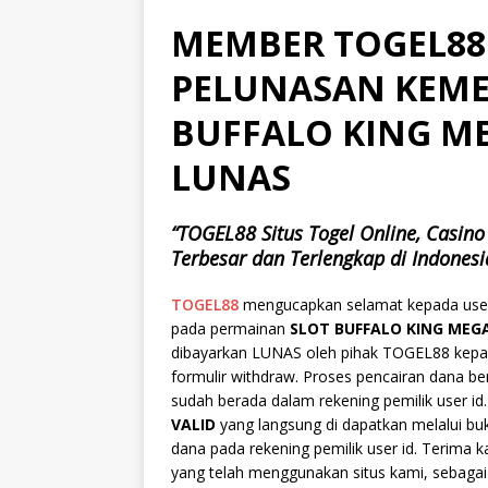
MEMBER TOGEL88
PELUNASAN KEME
BUFFALO KING MEG
LUNAS
“TOGEL88 Situs Togel Online, Casino 
Terbesar dan Terlengkap di Indonesi
TOGEL88
mengucapkan selamat kepada user 
pada permainan
SLOT BUFFALO KING ME
dibayarkan LUNAS oleh pihak TOGEL88 kepada
formulir withdraw. Proses pencairan dana b
sudah berada dalam rekening pemilik user id.
VALID
yang langsung di dapatkan melalui buk
dana pada rekening pemilik user id. Terima
yang telah menggunakan situs kami, sebag