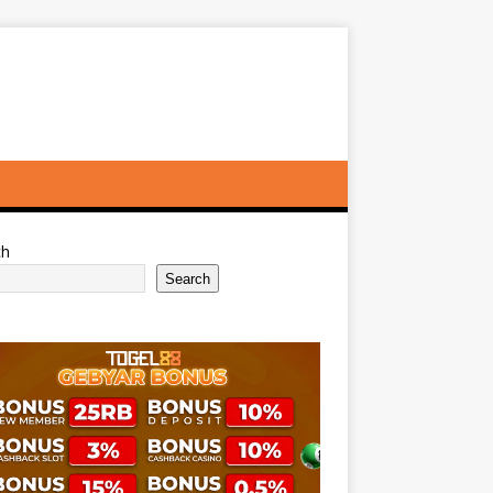
ch
Search