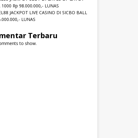
 1000 Rp 98.000.000,- LUNAS
L88 JACKPOT LIVE CASINO DI SICBO BALL
6.000.000,- LUNAS
mentar Terbaru
omments to show.