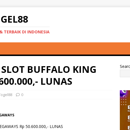
OGEL88
 TERBAIK DI INDONESIA
 SLOT BUFFALO KING
Sear
00.000,- LUNAS
Togel88
0
EGAWAYS
GAWAYS Rp 50.600.000,- LUNAS