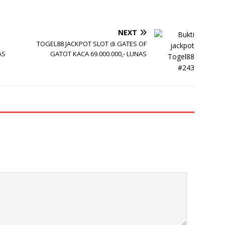
NEXT
TOGEL88 JACKPOT SLOT di GATES OF
AS
GATOT KACA 69.000.000,- LUNAS