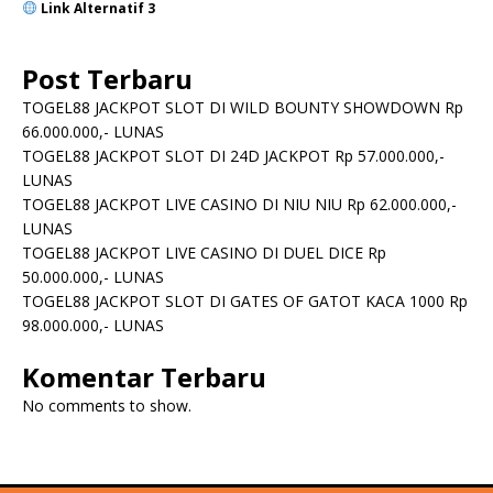
Link Alternatif 3
Post Terbaru
TOGEL88 JACKPOT SLOT DI WILD BOUNTY SHOWDOWN Rp
66.000.000,- LUNAS
TOGEL88 JACKPOT SLOT DI 24D JACKPOT Rp 57.000.000,-
LUNAS
TOGEL88 JACKPOT LIVE CASINO DI NIU NIU Rp 62.000.000,-
LUNAS
TOGEL88 JACKPOT LIVE CASINO DI DUEL DICE Rp
50.000.000,- LUNAS
TOGEL88 JACKPOT SLOT DI GATES OF GATOT KACA 1000 Rp
98.000.000,- LUNAS
Komentar Terbaru
No comments to show.