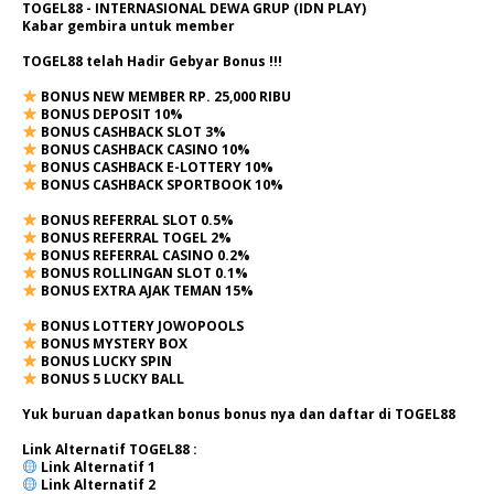
TOGEL88 - INTERNASIONAL DEWA GRUP (IDN PLAY)
Kabar gembira untuk member
TOGEL88 telah Hadir Gebyar Bonus !!!
BONUS NEW MEMBER RP. 25,000 RIBU
BONUS DEPOSIT 10%
BONUS CASHBACK SLOT 3%
BONUS CASHBACK CASINO 10%
BONUS CASHBACK E-LOTTERY 10%
BONUS CASHBACK SPORTBOOK 10%
BONUS REFERRAL SLOT 0.5%
BONUS REFERRAL TOGEL 2%
BONUS REFERRAL CASINO 0.2%
BONUS ROLLINGAN SLOT 0.1%
BONUS EXTRA AJAK TEMAN 15%
BONUS LOTTERY JOWOPOOLS
BONUS MYSTERY BOX
BONUS LUCKY SPIN
BONUS 5 LUCKY BALL
Yuk buruan dapatkan bonus bonus nya dan daftar di TOGEL88
Link Alternatif TOGEL88 :
Link Alternatif
1
Link Alternatif
2