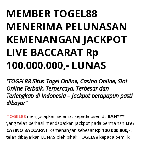
MEMBER TOGEL88
MENERIMA PELUNASAN
KEMENANGAN JACKPOT
LIVE BACCARAT Rp
100.000.000,- LUNAS
“TOGEL88 Situs Togel Online, Casino Online, Slot
Online Terbaik, Terpercaya, Terbesar dan
Terlengkap di Indonesia – Jackpot berapapun pasti
dibayar”
TOGEL88
mengucapkan selamat kepada user id :
BAN***
yang telah berhasil mendapatkan jackpot pada permainan
LIVE
CASINO BACCARAT
Kemenangan sebesar
Rp 100.000.000
,-.
telah dibayarkan LUNAS oleh pihak TOGEL88 kepada pemilik