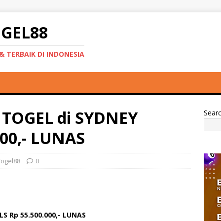
OGEL88
 TERBAIK DI INDONESIA
 TOGEL di SYDNEY
Sear
000,- LUNAS
Togel88
0
S Rp 55.500.000,- LUNAS