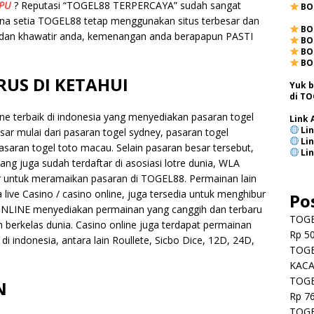
IPU
? Reputasi “TOGEL88 TERPERCAYA” sudah sangat
BO
una setia TOGEL88 tetap menggunakan situs terbesar dan
BO
as dan khawatir anda, kemenangan anda berapapun PASTI
BO
BO
BO
RUS DI KETAHUI
Yuk b
di TO
line terbaik di indonesia yang menyediakan pasaran togel
Link 
Li
sar mulai dari pasaran togel sydney, pasaran togel
Li
saran togel toto macau. Selain pasaran besar tersebut,
Lin
ng juga sudah terdaftar di asosiasi lotre dunia, WLA
untuk meramaikan pasaran di TOGEL88. Permainan lain
ga live Casino / casino online, juga tersedia untuk menghibur
Po
NLINE menyediakan permainan yang canggih dan terbaru
TOGE
 berkelas dunia. Casino online juga terdapat permainan
Rp 5
e di indonesia, antara lain Roullete, Sicbo Dice, 12D, 24D,
TOGE
KACA
TOGE
N
Rp 7
TOGE