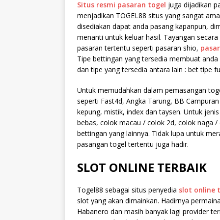
Situs resmi pasaran togel
juga dijadikan p
menjadikan TOGEL88 situs yang sangat aman
disediakan dapat anda pasang kapanpun, dim
menanti untuk keluar hasil. Tayangan secara
pasaran tertentu seperti pasaran shio,
pasa
Tipe bettingan yang tersedia membuat anda b
dan tipe yang tersedia antara lain : bet tipe fu
Untuk memudahkan dalam pemasangan togel o
seperti Fast4d, Angka Tarung, BB Campuran 
kepung, mistik, index dan taysen. Untuk jeni
bebas, colok macau / colok 2d, colok naga / c
bettingan yang lainnya. Tidak lupa untuk mer
pasangan togel tertentu juga hadir.
SLOT ONLINE TERBAIK
Togel88 sebagai situs penyedia
slot online 
slot yang akan dimainkan. Hadirnya permaina
Habanero dan masih banyak lagi provider tern