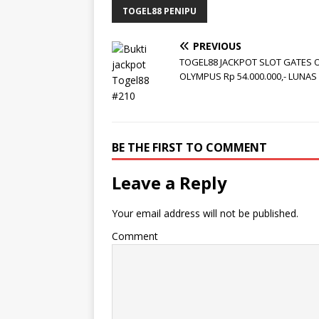
TOGEL88 PENIPU
PREVIOUS
TOGEL88 JACKPOT SLOT GATES 
OLYMPUS Rp 54.000.000,- LUNAS
BE THE FIRST TO COMMENT
Leave a Reply
Your email address will not be published.
Comment