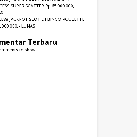
CESS SUPER SCATTER Rp 65.000.000,-
AS
L88 JACKPOT SLOT DI BINGO ROULETTE
2.000.000,- LUNAS
mentar Terbaru
omments to show.