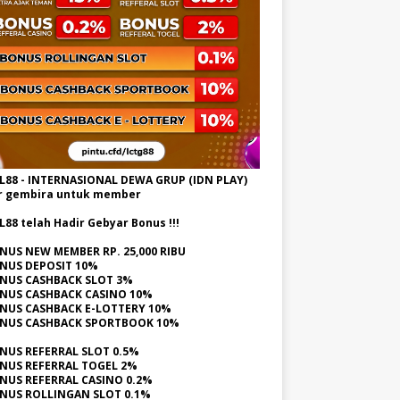
L88 - INTERNASIONAL DEWA GRUP (IDN PLAY)
r gembira untuk member
88 telah Hadir Gebyar Bonus !!!
NUS NEW MEMBER RP. 25,000 RIBU
NUS DEPOSIT 10%
NUS CASHBACK SLOT 3%
NUS CASHBACK CASINO 10%
NUS CASHBACK E-LOTTERY 10%
NUS CASHBACK SPORTBOOK 10%
NUS REFERRAL SLOT 0.5%
NUS REFERRAL TOGEL 2%
NUS REFERRAL CASINO 0.2%
NUS ROLLINGAN SLOT 0.1%