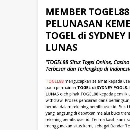
MEMBER TOGEL88
PELUNASAN KEM
TOGEL di SYDNEY P
LUNAS
“TOGEL88 Situs Togel Online, Casino 
Terbesar dan Terlengkap di Indonesi
TOGEL88
mengucapkan selamat kepada user
pada permainan
TOGEL di SYDNEY POOLS
.
LUNAS oleh pihak TOGEL88 kepada pemilik us
withdraw. Proses pencairan dana berlangsu
berada dalam rekening pemilik user id. Bukti 
yang langsung di dapatkan melalui bukti tra
rekening pemilik user id. Terima kasih kam
menggunakan situs kami, sebagai Bandar 