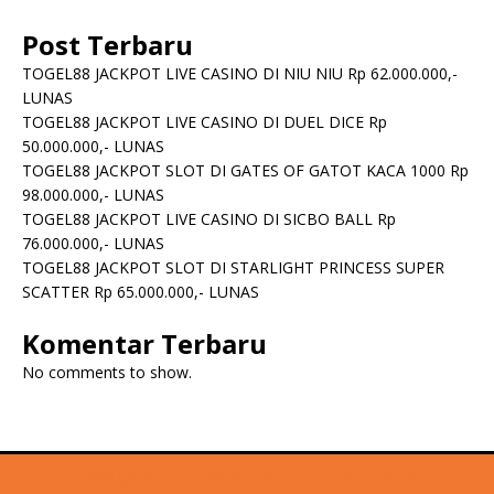
Post Terbaru
TOGEL88 JACKPOT LIVE CASINO DI NIU NIU Rp 62.000.000,-
LUNAS
TOGEL88 JACKPOT LIVE CASINO DI DUEL DICE Rp
50.000.000,- LUNAS
TOGEL88 JACKPOT SLOT DI GATES OF GATOT KACA 1000 Rp
98.000.000,- LUNAS
TOGEL88 JACKPOT LIVE CASINO DI SICBO BALL Rp
76.000.000,- LUNAS
TOGEL88 JACKPOT SLOT DI STARLIGHT PRINCESS SUPER
SCATTER Rp 65.000.000,- LUNAS
Komentar Terbaru
No comments to show.
Copyright © 2026 | WordPress Theme by
MH Themes