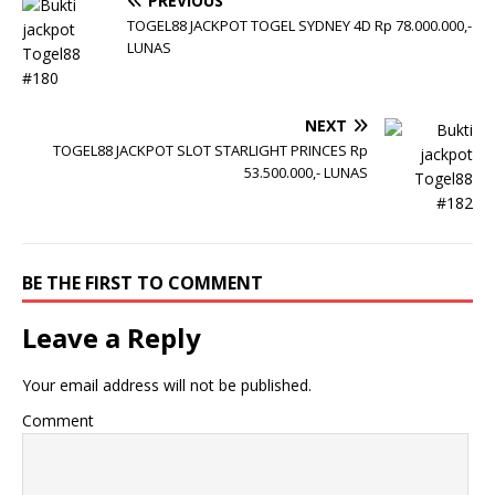
PREVIOUS
TOGEL88 JACKPOT TOGEL SYDNEY 4D Rp 78.000.000,-
LUNAS
NEXT
TOGEL88 JACKPOT SLOT STARLIGHT PRINCES Rp
53.500.000,- LUNAS
BE THE FIRST TO COMMENT
Leave a Reply
Your email address will not be published.
Comment