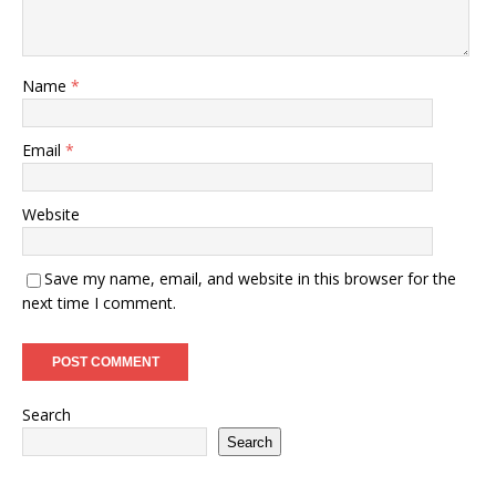
Name
*
Email
*
Website
Save my name, email, and website in this browser for the
next time I comment.
Search
Search