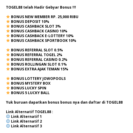
TOGEL88 telah Hadir Gebyar Bonus !!!
BONUS NEW MEMBER RP. 25,000 RIBU
BONUS DEPOSIT 10%
BONUS CASHBACK SLOT 3%
BONUS CASHBACK CASINO 10%
BONUS CASHBACK E-LOTTERY 10%
BONUS CASHBACK SPORTBOOK 10%
BONUS REFERRAL SLOT 0.5%
BONUS REFERRAL TOGEL 2%
BONUS REFERRAL CASINO 0.2%
BONUS ROLLINGAN SLOT 0.1%
BONUS EXTRA AJAK TEMAN 15%
BONUS LOTTERY JOWOPOOLS
BONUS MYSTERY BOX
BONUS LUCKY SPIN
BONUS 5 LUCKY BALL
Yuk buruan dapatkan bonus bonus nya dan daftar di TOGEL88
Link Alternatif TOGEL88 :
Link Alternatif
1
Link Alternatif
2
Link Alternatif 3