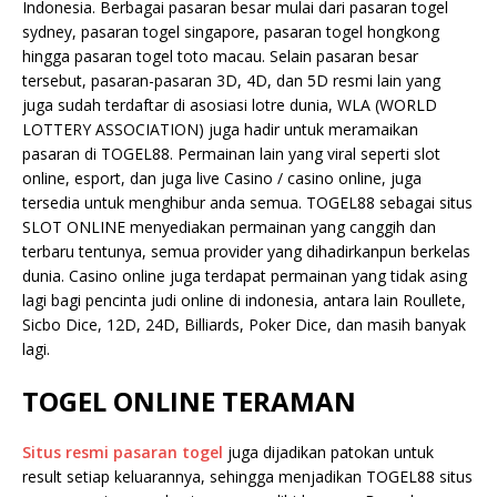
Indonesia. Berbagai pasaran besar mulai dari pasaran togel
sydney, pasaran togel singapore, pasaran togel hongkong
hingga pasaran togel toto macau. Selain pasaran besar
tersebut, pasaran-pasaran 3D, 4D, dan 5D resmi lain yang
juga sudah terdaftar di asosiasi lotre dunia, WLA (WORLD
LOTTERY ASSOCIATION) juga hadir untuk meramaikan
pasaran di TOGEL88. Permainan lain yang viral seperti slot
online, esport, dan juga live Casino / casino online, juga
tersedia untuk menghibur anda semua. TOGEL88 sebagai situs
SLOT ONLINE menyediakan permainan yang canggih dan
terbaru tentunya, semua provider yang dihadirkanpun berkelas
dunia. Casino online juga terdapat permainan yang tidak asing
lagi bagi pencinta judi online di indonesia, antara lain Roullete,
Sicbo Dice, 12D, 24D, Billiards, Poker Dice, dan masih banyak
lagi.
TOGEL ONLINE TERAMAN
Situs resmi pasaran togel
juga dijadikan patokan untuk
result setiap keluarannya, sehingga menjadikan TOGEL88 situs