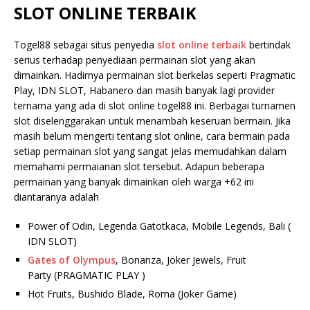
SLOT ONLINE TERBAIK
Togel88 sebagai situs penyedia
slot online terbaik
bertindak
serius terhadap penyediaan permainan slot yang akan
dimainkan. Hadirnya permainan slot berkelas seperti Pragmatic
Play, IDN SLOT, Habanero dan masih banyak lagi provider
ternama yang ada di slot online togel88 ini. Berbagai turnamen
slot diselenggarakan untuk menambah keseruan bermain. Jika
masih belum mengerti tentang slot online, cara bermain pada
setiap permainan slot yang sangat jelas memudahkan dalam
memahami permaianan slot tersebut. Adapun beberapa
permainan yang banyak dimainkan oleh warga +62 ini
diantaranya adalah
Power of Odin, Legenda Gatotkaca, Mobile Legends, Bali (
IDN SLOT)
Gates of Olympus
, Bonanza, Joker Jewels, Fruit
Party (PRAGMATIC PLAY )
Hot Fruits, Bushido Blade, Roma (Joker Game)