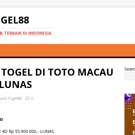
OGEL88
 TERBAIK DI INDONESIA
 TOGEL DI TOTO MACAU
Sear
- LUNAS
kpot Togel88
0
4D
D Rp 55.900.000,- LUNAS