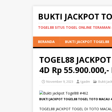
BUKTI JACKPOT T
TOGEL88 SITUS TOGEL ONLINE TERAMAN &
BERANDA
BUKTI JACKPOT TOGEL88
TOGEL88 JACKPOT
4D Rp 55.900.000,
November 9, 2023
tgadm
Bukti Jac
BUKTI JACKPOT TOGEL88 TOGEL TOTO MACAU 
TOGEL88 JACKPOT TOGEL DI TOTO MACAU 4