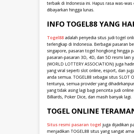
terbaik di Indonesia ini. Hapus rasa was-w
dibayarkan hingga lunas.
INFO TOGEL88 YANG HA
Togel88
adalah penyedia situs judi togel on
terlengkap di Indonesia. Berbagai pasaran be
singapore, pasaran togel hongkong hingga pa
pasaran-pasaran 3D, 4D, dan 5D resmi lain ya
(WORLD LOTTERY ASSOCIATION) juga hadir 
yang viral seperti slot online, esport, dan ju
anda semua. TOGEL88 sebagai situs SLOT O
tentunya, semua provider yang dihadirkanpun
yang tidak asing lagi bagi pencinta judi onlin
Billiards, Poker Dice, dan masih banyak lagi.
TOGEL ONLINE TERAMA
Situs resmi pasaran togel
juga dijadikan p
menjadikan TOGEL88 situs yang sangat aman