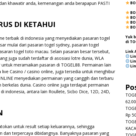
as dan khawatir anda, kemenangan anda berapapun PASTI
BO
BO
BO
RUS DI KETAHUI
BO
BO
Yuk b
line terbaik di indonesia yang menyediakan pasaran togel
di TO
sar mulai dari pasaran togel sydney, pasaran togel
saran togel toto macau. Selain pasaran besar tersebut,
Link 
Li
ng juga sudah terdaftar di asosiasi lotre dunia, WLA
Li
untuk meramaikan pasaran di TOGEL88. Permainan lain
Lin
ga live Casino / casino online, juga tersedia untuk menghibur
NLINE menyediakan permainan yang canggih dan terbaru
 berkelas dunia. Casino online juga terdapat permainan
Po
e di indonesia, antara lain Roullete, Sicbo Dice, 12D, 24D,
TOGE
62.0
TOGE
N
Rp 5
TOGE
atokan untuk result setiap keluarannya, sehingga
KACA
 dan terpercaya dibidangnya. Banyaknya pasaran yang
TOGE