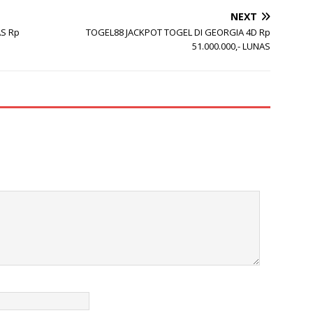
NEXT
AS Rp
TOGEL88 JACKPOT TOGEL DI GEORGIA 4D Rp
51.000.000,- LUNAS