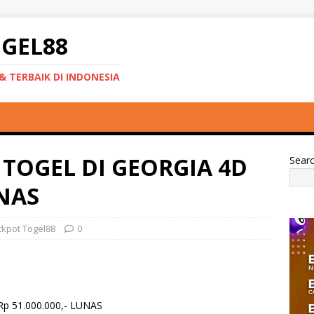
OGEL88
 TERBAIK DI INDONESIA
 TOGEL DI GEORGIA 4D
Sear
UNAS
ackpot Togel88
0
p 51.000.000,- LUNAS