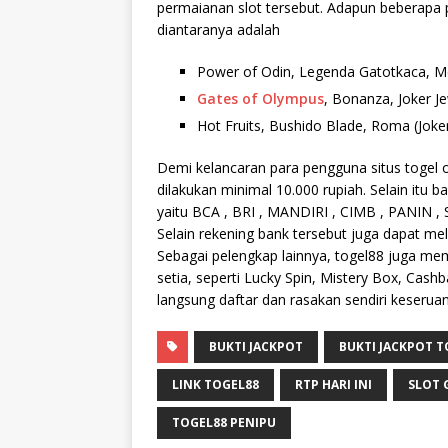
permaianan slot tersebut. Adapun beberapa 
diantaranya adalah
Power of Odin, Legenda Gatotkaca, Mo
Gates of Olympus
, Bonanza, Joker J
Hot Fruits, Bushido Blade, Roma (Jok
Demi kelancaran para pengguna situs togel o
dilakukan minimal 10.000 rupiah. Selain itu 
yaitu BCA , BRI , MANDIRI , CIMB , PANIN 
Selain rekening bank tersebut juga dapat me
Sebagai pelengkap lainnya, togel88 juga m
setia, seperti Lucky Spin, Mistery Box, Cash
langsung daftar dan rasakan sendiri keserua
BUKTI JACKPOT
BUKTI JACKPOT T
LINK TOGEL88
RTP HARI INI
SLOT 
TOGEL88 PENIPU