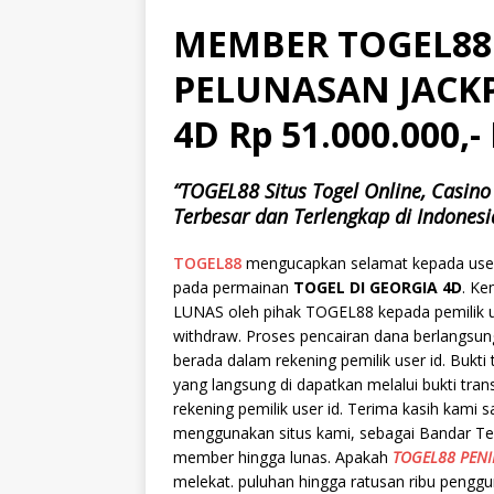
MEMBER TOGEL88
PELUNASAN JACKP
4D Rp 51.000.000,
“TOGEL88 Situs Togel Online, Casino 
Terbesar dan Terlengkap di Indonesi
TOGEL88
mengucapkan selamat kepada user
pada permainan
TOGEL DI GEORGIA 4D
. K
LUNAS oleh pihak TOGEL88 kepada pemilik us
withdraw. Proses pencairan dana berlangsu
berada dalam rekening pemilik user id. Bukti 
yang langsung di dapatkan melalui bukti tra
rekening pemilik user id. Terima kasih kam
menggunakan situs kami, sebagai Bandar 
member hingga lunas. Apakah
TOGEL88 PEN
melekat. puluhan hingga ratusan ribu pengg