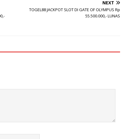
NEXT
TOGEL88 JACKPOT SLOT DI GATE OF OLYMPUS Rp
0,-
55.500.000,- LUNAS