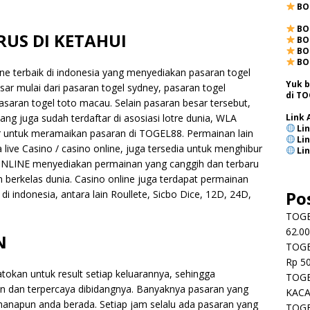
BO
BO
RUS DI KETAHUI
BO
BO
BO
line terbaik di indonesia yang menyediakan pasaran togel
Yuk b
sar mulai dari pasaran togel sydney, pasaran togel
di TO
saran togel toto macau. Selain pasaran besar tersebut,
ng juga sudah terdaftar di asosiasi lotre dunia, WLA
Link 
Li
untuk meramaikan pasaran di TOGEL88. Permainan lain
Li
ga live Casino / casino online, juga tersedia untuk menghibur
Lin
NLINE menyediakan permainan yang canggih dan terbaru
 berkelas dunia. Casino online juga terdapat permainan
Po
e di indonesia, antara lain Roullete, Sicbo Dice, 12D, 24D,
TOGE
62.0
N
TOGE
Rp 5
atokan untuk result setiap keluarannya, sehingga
TOGE
 dan terpercaya dibidangnya. Banyaknya pasaran yang
KACA
anapun anda berada. Setiap jam selalu ada pasaran yang
TOGE