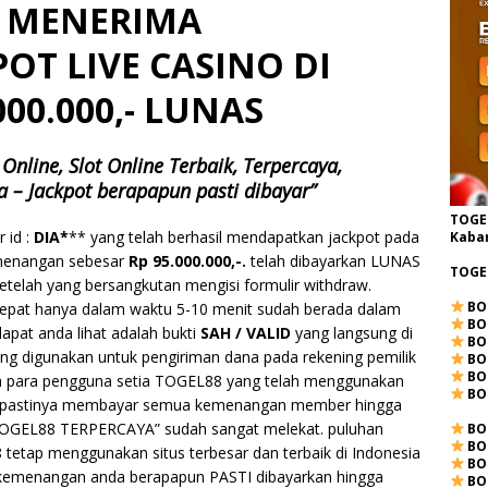
 MENERIMA
OT LIVE CASINO DI
000.000,- LUNAS
Online, Slot Online Terbaik, Terpercaya,
a – Jackpot berapapun pasti dibayar”
TOGE
 id :
DIA*
** yang telah berhasil mendapatkan jackpot pada
Kaba
menangan sebesar
Rp
95.000.000
,-.
telah dibayarkan LUNAS
TOGEL
etelah yang bersangkutan mengisi formulir withdraw.
BO
cepat hanya dalam waktu 5-10 menit sudah berada dalam
BO
 dapat anda lihat adalah bukti
SAH / VALID
yang langsung di
BO
yang digunakan untuk pengiriman dana pada rekening pemilik
BO
BO
da para pengguna setia TOGEL88 yang telah menggunakan
BO
ng pastinya membayar semua kemenangan member hingga
TOGEL88 TERPERCAYA” sudah sangat melekat. puluhan
BO
BO
 tetap menggunakan situs terbesar dan terbaik di Indonesia
BO
, kemenangan anda berapapun PASTI dibayarkan hingga
BO