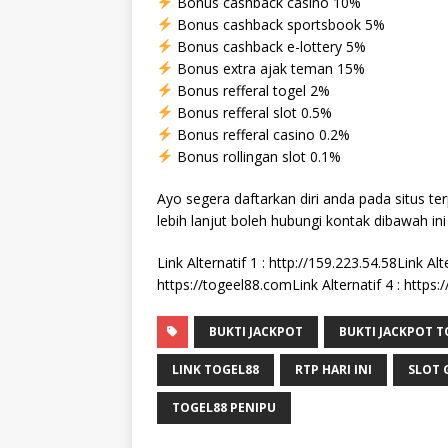
Bonus cashback casino 10%
Bonus cashback sportsbook 5%
Bonus cashback e-lottery 5%
Bonus extra ajak teman 15%
Bonus refferal togel 2%
Bonus refferal slot 0.5%
Bonus refferal casino 0.2%
Bonus rollingan slot 0.1%
Ayo segera daftarkan diri anda pada situs t
lebih lanjut boleh hubungi kontak dibawah ini 
Link Alternatif 1 : http://159.223.54.58Link Alte
https://togeel88.comLink Alternatif 4 : https
BUKTI JACKPOT
BUKTI JACKPOT T
LINK TOGEL88
RTP HARI INI
SLOT 
TOGEL88 PENIPU