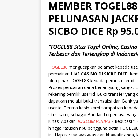
MEMBER TOGEL88
PELUNASAN JACKP
SICBO DICE Rp 95.
“TOGEL88 Situs Togel Online, Casino 
Terbesar dan Terlengkap di Indonesi
TOGEL88
mengucapkan selamat kepada user
permainan
LIVE CASINO DI SICBO DICE
. Ke
oleh pihak TOGEL88 kepada pemilik user id s
Proses pencairan dana berlangsung sangat 
rekening pemilik user id. Bukti transfer yang
dapatkan melalui bukti transaksi dari Bank 
user id. Terima kasih kami sampaikan kepa
situs kami, sebagai Bandar Terpercaya ya
lunas. Apakah
TOGEL88 PENIPU
? Reputasi “
hingga ratusan ribu pengguna setia TOGEL88
ini. Hapus rasa was-was dan khawatir anda