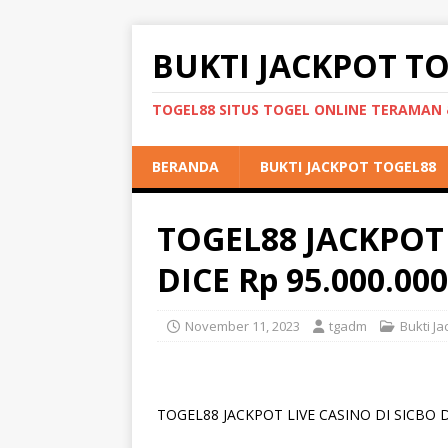
BUKTI JACKPOT T
TOGEL88 SITUS TOGEL ONLINE TERAMAN &
BERANDA
BUKTI JACKPOT TOGEL88
TOGEL88 JACKPOT 
DICE Rp 95.000.00
November 11, 2023
tgadm
Bukti J
TOGEL88 JACKPOT LIVE CASINO DI SICBO DI