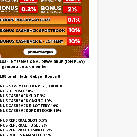
L88 - INTERNASIONAL DEWA GRUP (IDN PLAY)
r gembira untuk member
88 telah Hadir Gebyar Bonus !!!
NUS NEW MEMBER RP. 25,000 RIBU
NUS DEPOSIT 10%
NUS CASHBACK SLOT 3%
NUS CASHBACK CASINO 10%
NUS CASHBACK E-LOTTERY 10%
NUS CASHBACK SPORTBOOK 10%
NUS REFERRAL SLOT 0.5%
NUS REFERRAL TOGEL 2%
NUS REFERRAL CASINO 0.2%
NUS ROLLINGAN SLOT 0.1%