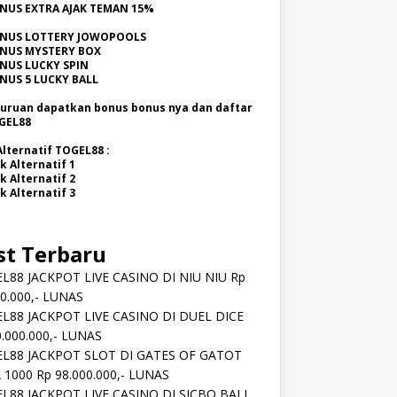
NUS EXTRA AJAK TEMAN 15%
NUS LOTTERY JOWOPOOLS
NUS MYSTERY BOX
NUS LUCKY SPIN
NUS 5 LUCKY BALL
uruan dapatkan bonus bonus nya dan daftar
GEL88
Alternatif TOGEL88 :
nk Alternatif
1
nk Alternatif
2
k Alternatif 3
st Terbaru
L88 JACKPOT LIVE CASINO DI NIU NIU Rp
00.000,- LUNAS
L88 JACKPOT LIVE CASINO DI DUEL DICE
0.000.000,- LUNAS
L88 JACKPOT SLOT DI GATES OF GATOT
 1000 Rp 98.000.000,- LUNAS
L88 JACKPOT LIVE CASINO DI SICBO BALL