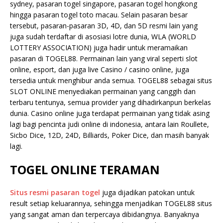
sydney, pasaran togel singapore, pasaran togel hongkong
hingga pasaran togel toto macau. Selain pasaran besar
tersebut, pasaran-pasaran 3D, 4D, dan 5D resmi lain yang
juga sudah terdaftar di asosiasi lotre dunia, WLA (WORLD
LOTTERY ASSOCIATION) juga hadir untuk meramaikan
pasaran di TOGEL88. Permainan lain yang viral seperti slot
online, esport, dan juga live Casino / casino online, juga
tersedia untuk menghibur anda semua. TOGEL88 sebagai situs
SLOT ONLINE menyediakan permainan yang canggih dan
terbaru tentunya, semua provider yang dihadirkanpun berkelas
dunia. Casino online juga terdapat permainan yang tidak asing
lagi bagi pencinta judi online di indonesia, antara lain Roullete,
Sicbo Dice, 12D, 24D, Billiards, Poker Dice, dan masih banyak
lagi.
TOGEL ONLINE TERAMAN
Situs resmi pasaran togel
juga dijadikan patokan untuk
result setiap keluarannya, sehingga menjadikan TOGEL88 situs
yang sangat aman dan terpercaya dibidangnya. Banyaknya