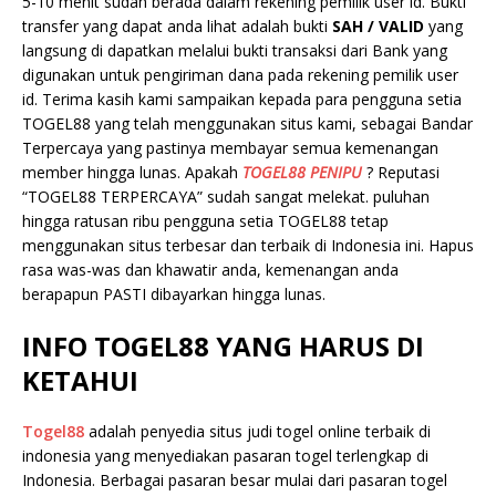
5-10 menit sudah berada dalam rekening pemilik user id. Bukti
transfer yang dapat anda lihat adalah bukti
SAH / VALID
yang
langsung di dapatkan melalui bukti transaksi dari Bank yang
digunakan untuk pengiriman dana pada rekening pemilik user
id. Terima kasih kami sampaikan kepada para pengguna setia
TOGEL88 yang telah menggunakan situs kami, sebagai Bandar
Terpercaya yang pastinya membayar semua kemenangan
member hingga lunas. Apakah
TOGEL88 PENIPU
? Reputasi
“TOGEL88 TERPERCAYA” sudah sangat melekat. puluhan
hingga ratusan ribu pengguna setia TOGEL88 tetap
menggunakan situs terbesar dan terbaik di Indonesia ini. Hapus
rasa was-was dan khawatir anda, kemenangan anda
berapapun PASTI dibayarkan hingga lunas.
INFO TOGEL88 YANG HARUS DI
KETAHUI
Togel88
adalah penyedia situs judi togel online terbaik di
indonesia yang menyediakan pasaran togel terlengkap di
Indonesia. Berbagai pasaran besar mulai dari pasaran togel