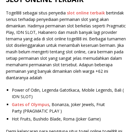
Togel88 sebagai situs penyedia
slot online terbaik
bertindak
serius terhadap penyediaan permainan slot yang akan
dimainkan. Hadirnya permainan slot berkelas seperti Pragmatic
Play, IDN SLOT, Habanero dan masih banyak lagi provider
ternama yang ada di slot online togel88 ini. Berbagai turnamen
slot diselenggarakan untuk menambah keseruan bermain. Jika
masih belum mengerti tentang slot online, cara bermain pada
setiap permainan slot yang sangat jelas memudahkan dalam
memahami permaianan slot tersebut. Adapun beberapa
permainan yang banyak dimainkan oleh warga +62 ini
diantaranya adalah
Power of Odin, Legenda Gatotkaca, Mobile Legends, Bali (
IDN SLOT)
Gates of Olympus
, Bonanza, Joker Jewels, Fruit
Party (PRAGMATIC PLAY )
Hot Fruits, Bushido Blade, Roma (Joker Game)
Demi kelancaran para pengguna situs togel online togel88 ini,