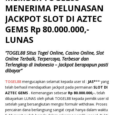
MENERIMA PELUNASAN
JACKPOT SLOT DI AZTEC
GEMS Rp 80.000.000,-
LUNAS
“TOGEL88 Situs Togel Online, Casino Online, Slot
Online Terbaik, Terpercaya, Terbesar dan
Terlengkap di Indonesia – Jackpot berapapun pasti
dibayar”
TOGEL88
mengucapkan selamat kepada user id :
JAS*
** yang
telah berhasil mendapatkan jackpot pada permainan
SLOT DI
AZTEC GEMS
. Kemenangan sebesar
Rp
80.000.000
,-.
telah
dibayarkan LUNAS oleh pihak TOGEL88 kepada pemilik user id
setelah yang bersangkutan mengisi formulir withdraw. Proses
pencairan dana berlangsung sangat cepat hanya dalam waktu