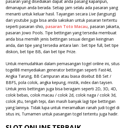
pasaran yang disediakan dapat anda pasang kapanpun,
dimanapun anda berada. Setiap jam selalu ada pasaran yang
menanti untuk keluar hasil. Tayangan secara
Live
(langsung)
dari youtube juga bisa anda saksikan untuk pasaran tertentu
seperti pasaran shio,
pasaran Toto Macau
, pasaran Jakarta,
pasaran Jowo Pools. Tipe bettingan yang tersedia membuat
anda bisa memilih jenis bettingan sesuai dengan keinginan
anda, dan tipe yang tersedia antara lain : bet tipe full, bet tipe
diskon, bet tipe BB, dan bet tipe Prize.
Untuk memudahkan dalam pemasangan togel online ini, situs
togel88 menyediakan generator bettingan seperti Fast4d,
Angka Tarung, BB Campuran atau biasa disebut BB Set /
BBFS, pola colok, angka kepung, mistik, index dan taysen.
Untuk jenis bettingan juga bisa beragam seperti 2D, 3D, 4D,
colok bebas, colok macau / colok 2d, colok naga / colok 3d,
colok jitu, tengah tepi, dan masih banyak lagi tipe bettingan
yang lainnya. Tidak lupa untuk meramalkan ranah judi togel di
situs ini, Turnamen untuk pasangan togel tertentu juga hadir.
SLOT ONLINE TERBAIK