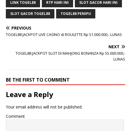
LINK TOGEL88
RTP HARI INI
SLOT GACOR HARI INI
SLOT GACOR TOGEL88
TOGEL88 PENIPU
PREVIOUS
TOGEL88 JACKPOT LIVE CASINO di ROULETTE Rp 51.000.000,- LUNAS
NEXT
TOGEL88 JACKPOT SLOT DI MAHJONG BONANZA Rp 55.000.000,-
LUNAS
BE THE FIRST TO COMMENT
Leave a Reply
Your email address will not be published.
Comment