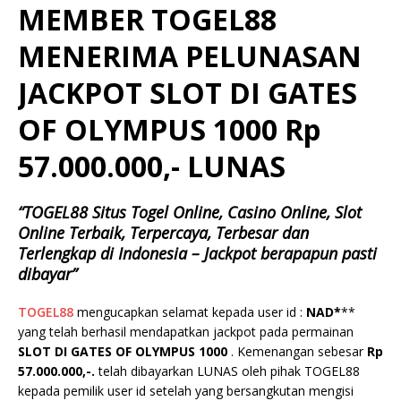
MEMBER TOGEL88
MENERIMA PELUNASAN
JACKPOT SLOT DI GATES
OF OLYMPUS 1000 Rp
57.000.000,- LUNAS
“TOGEL88 Situs Togel Online, Casino Online, Slot
Online Terbaik, Terpercaya, Terbesar dan
Terlengkap di Indonesia – Jackpot berapapun pasti
dibayar”
TOGEL88
mengucapkan selamat kepada user id :
NAD*
**
yang telah berhasil mendapatkan jackpot pada permainan
SLOT DI GATES OF OLYMPUS 1000
. Kemenangan sebesar
Rp
57.000.000
,-.
telah dibayarkan LUNAS oleh pihak TOGEL88
kepada pemilik user id setelah yang bersangkutan mengisi