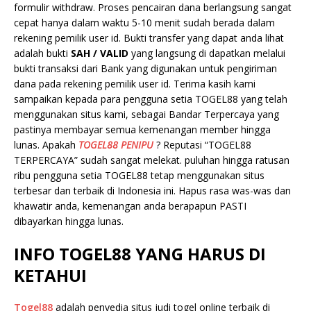
formulir withdraw. Proses pencairan dana berlangsung sangat
cepat hanya dalam waktu 5-10 menit sudah berada dalam
rekening pemilik user id. Bukti transfer yang dapat anda lihat
adalah bukti
SAH / VALID
yang langsung di dapatkan melalui
bukti transaksi dari Bank yang digunakan untuk pengiriman
dana pada rekening pemilik user id. Terima kasih kami
sampaikan kepada para pengguna setia TOGEL88 yang telah
menggunakan situs kami, sebagai Bandar Terpercaya yang
pastinya membayar semua kemenangan member hingga
lunas. Apakah
TOGEL88 PENIPU
? Reputasi “TOGEL88
TERPERCAYA” sudah sangat melekat. puluhan hingga ratusan
ribu pengguna setia TOGEL88 tetap menggunakan situs
terbesar dan terbaik di Indonesia ini. Hapus rasa was-was dan
khawatir anda, kemenangan anda berapapun PASTI
dibayarkan hingga lunas.
INFO TOGEL88 YANG HARUS DI
KETAHUI
Togel88
adalah penyedia situs judi togel online terbaik di