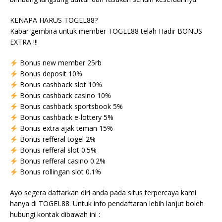
KENAPA HARUS TOGEL88?
Kabar gembira untuk member TOGEL88 telah Hadir BONUS
EXTRA !!!
Bonus new member 25rb
Bonus deposit 10%
Bonus cashback slot 10%
Bonus cashback casino 10%
Bonus cashback sportsbook 5%
Bonus cashback e-lottery 5%
Bonus extra ajak teman 15%
Bonus refferal togel 2%
Bonus refferal slot 0.5%
Bonus refferal casino 0.2%
Bonus rollingan slot 0.1%
Ayo segera daftarkan diri anda pada situs terpercaya kami
hanya di TOGEL88. Untuk info pendaftaran lebih lanjut boleh
hubungi kontak dibawah ini :