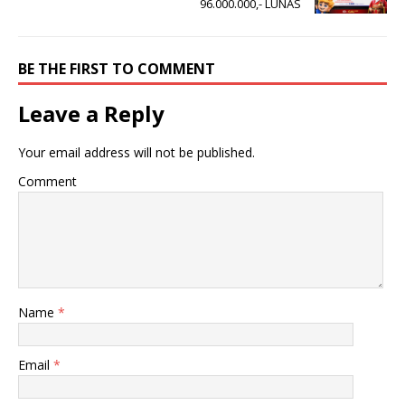
96.000.000,- LUNAS
BE THE FIRST TO COMMENT
Leave a Reply
Your email address will not be published.
Comment
Name
*
Email
*