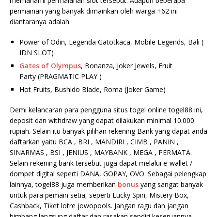
memahami permaianan slot tersebut. Adapun beberapa
permainan yang banyak dimainkan oleh warga +62 ini
diantaranya adalah
Power of Odin, Legenda Gatotkaca, Mobile Legends, Bali (
IDN SLOT)
Gates of Olympus
, Bonanza, Joker Jewels, Fruit
Party (PRAGMATIC PLAY )
Hot Fruits, Bushido Blade, Roma (Joker Game)
Demi kelancaran para pengguna situs togel online togel88 ini,
deposit dan withdraw yang dapat dilakukan minimal 10.000
rupiah. Selain itu banyak pilihan rekening Bank yang dapat anda
daftarkan yaitu BCA , BRI , MANDIRI , CIMB , PANIN ,
SINARMAS , BSI , JENIUS , MAYBANK , MEGA , PERMATA.
Selain rekening bank tersebut juga dapat melalui e-wallet /
dompet digital seperti DANA, GOPAY, OVO. Sebagai pelengkap
lainnya, togel88 juga memberikan
bonus
yang sangat banyak
untuk para pemain setia, seperti Lucky Spin, Mistery Box,
Cashback, Tiket lotre jowopools. Jangan ragu dan jangan
bimbang langsung daftar dan rasakan sendiri keseruannya.