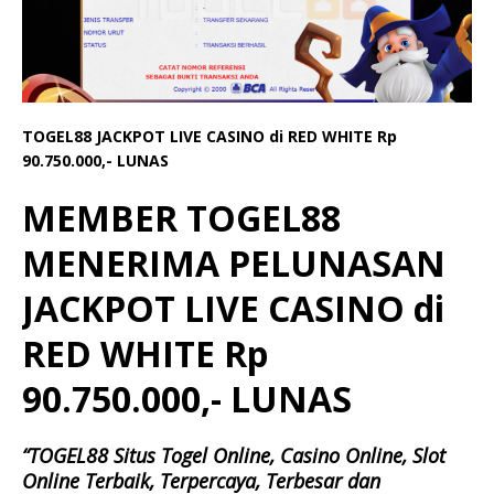
TOGEL88 JACKPOT LIVE CASINO di RED WHITE Rp
90.750.000,- LUNAS
MEMBER TOGEL88
MENERIMA PELUNASAN
JACKPOT LIVE CASINO di
RED WHITE Rp
90.750.000,- LUNAS
“TOGEL88 Situs Togel Online, Casino Online, Slot
Online Terbaik, Terpercaya, Terbesar dan