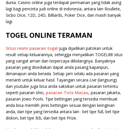
dunia. Casino online juga terdapat permainan yang tidak asing
lagi bagi pencinta judi online di indonesia, antara lain Roullete,
Sicbo Dice, 12D, 24D, Billiards, Poker Dice, dan masih banyak
lagi.
TOGEL ONLINE TERAMAN
Situs resmi pasaran togel
juga dijadikan patokan untuk
result setiap keluarannya, sehingga menjadikan TOGEL88 situs
yang sangat aman dan terpercaya dibidangnya. Banyaknya
pasaran yang disediakan dapat anda pasang kapanpun,
dimanapun anda berada. Setiap jam selalu ada pasaran yang
menanti untuk keluar hasil. Tayangan secara
Live
(langsung)
dari youtube juga bisa anda saksikan untuk pasaran tertentu
seperti pasaran shio,
pasaran Toto Macau
, pasaran Jakarta,
pasaran Jowo Pools. Tipe bettingan yang tersedia membuat
anda bisa memilih jenis bettingan sesuai dengan keinginan
anda, dan tipe yang tersedia antara lain : bet tipe full, bet tipe
diskon, bet tipe BB, dan bet tipe Prize.