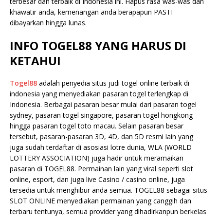
terbesar dan terbaik di Indonesia ini. Hapus rasa was-was dan
khawatir anda, kemenangan anda berapapun PASTI
dibayarkan hingga lunas.
INFO TOGEL88 YANG HARUS DI
KETAHUI
Togel88
adalah penyedia situs judi togel online terbaik di
indonesia yang menyediakan pasaran togel terlengkap di
Indonesia. Berbagai pasaran besar mulai dari pasaran togel
sydney, pasaran togel singapore, pasaran togel hongkong
hingga pasaran togel toto macau. Selain pasaran besar
tersebut, pasaran-pasaran 3D, 4D, dan 5D resmi lain yang
juga sudah terdaftar di asosiasi lotre dunia, WLA (WORLD
LOTTERY ASSOCIATION) juga hadir untuk meramaikan
pasaran di TOGEL88. Permainan lain yang viral seperti slot
online, esport, dan juga live Casino / casino online, juga
tersedia untuk menghibur anda semua. TOGEL88 sebagai situs
SLOT ONLINE menyediakan permainan yang canggih dan
terbaru tentunya, semua provider yang dihadirkanpun berkelas