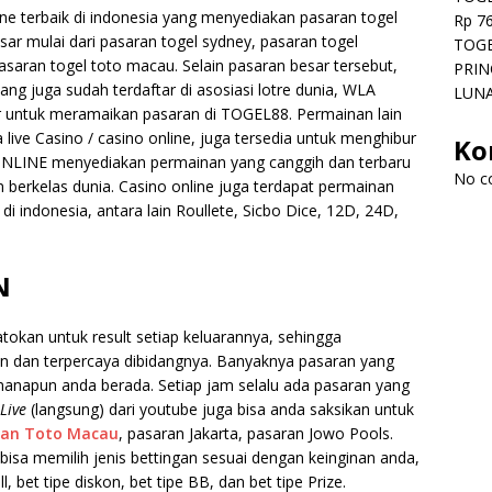
line terbaik di indonesia yang menyediakan pasaran togel
Rp 7
sar mulai dari pasaran togel sydney, pasaran togel
TOGE
saran togel toto macau. Selain pasaran besar tersebut,
PRIN
ng juga sudah terdaftar di asosiasi lotre dunia, WLA
LUN
untuk meramaikan pasaran di TOGEL88. Permainan lain
ga live Casino / casino online, juga tersedia untuk menghibur
Ko
NLINE menyediakan permainan yang canggih dan terbaru
No c
 berkelas dunia. Casino online juga terdapat permainan
e di indonesia, antara lain Roullete, Sicbo Dice, 12D, 24D,
N
atokan untuk result setiap keluarannya, sehingga
 dan terpercaya dibidangnya. Banyaknya pasaran yang
anapun anda berada. Setiap jam selalu ada pasaran yang
Live
(langsung) dari youtube juga bisa anda saksikan untuk
ran Toto Macau
, pasaran Jakarta, pasaran Jowo Pools.
isa memilih jenis bettingan sesuai dengan keinginan anda,
ll, bet tipe diskon, bet tipe BB, dan bet tipe Prize.