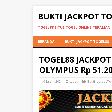
BUKTI JACKPOT T
TOGEL88 SITUS TOGEL ONLINE TERAMAN &
BERANDA
BUKTI JACKPOT TOGEL88
TOGEL88 JACKPOT 
OLYMPUS Rp 51.20
July 1, 2024
tgadm
Bukti Jackpot To