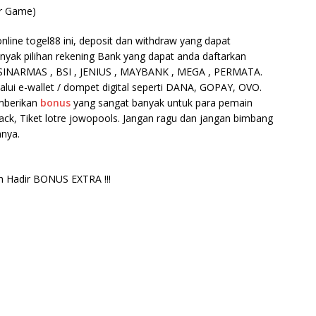
er Game)
nline togel88 ini, deposit dan withdraw yang dapat
banyak pilihan rekening Bank yang dapat anda daftarkan
, SINARMAS , BSI , JENIUS , MAYBANK , MEGA , PERMATA.
lalui e-wallet / dompet digital seperti DANA, GOPAY, OVO.
emberikan
bonus
yang sangat banyak untuk para pemain
back, Tiket lotre jowopools. Jangan ragu dan jangan bimbang
nnya.
 Hadir BONUS EXTRA !!!