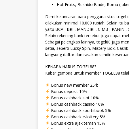
Hot Fruits, Bushido Blade, Roma (Jok
Demi kelancaran para pengguna situs togel o
dilakukan minimal 10.000 rupiah. Selain itu 
yaitu BCA , BRI , MANDIRI , CIMB , PANIN 
Selain rekening bank tersebut juga dapat me
Sebagai pelengkap lainnya, togel88 juga m
setia, seperti Lucky Spin, Mistery Box, Cash
langsung daftar dan rasakan sendiri keserua
KENAPA HARUS TOGEL88?
Kabar gembira untuk member TOGEL88 telah
Bonus new member 25rb
Bonus deposit 10%
Bonus cashback slot 10%
Bonus cashback casino 10%
Bonus cashback sportsbook 5%
Bonus cashback e-lottery 5%
Bonus extra ajak teman 15%