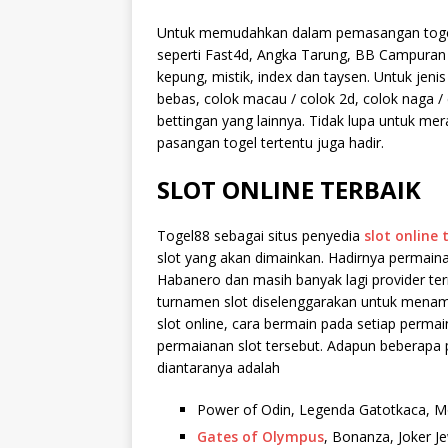
Untuk memudahkan dalam pemasangan togel o
seperti Fast4d, Angka Tarung, BB Campuran 
kepung, mistik, index dan taysen. Untuk jeni
bebas, colok macau / colok 2d, colok naga / c
bettingan yang lainnya. Tidak lupa untuk mer
pasangan togel tertentu juga hadir.
SLOT ONLINE TERBAIK
Togel88 sebagai situs penyedia
slot online 
slot yang akan dimainkan. Hadirnya permaina
Habanero dan masih banyak lagi provider tern
turnamen slot diselenggarakan untuk menam
slot online, cara bermain pada setiap per
permaianan slot tersebut. Adapun beberapa 
diantaranya adalah
Power of Odin, Legenda Gatotkaca, Mo
Gates of Olympus
, Bonanza, Joker J