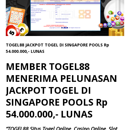
TOGEL88 JACKPOT TOGEL DI SINGAPORE POOLS Rp
54.000.000,- LUNAS
MEMBER TOGEL88
MENERIMA PELUNASAN
JACKPOT TOGEL DI
SINGAPORE POOLS Rp
54.000.000,- LUNAS
“TOGEL88 Situs Togel Online, Casino Online, Slot