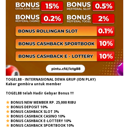
TOGEL88 - INTERNASIONAL DEWA GRUP (IDN PLAY)
Kabar gembira untuk member
TOGEL88 telah Hadir Gebyar Bonus !!!
BONUS NEW MEMBER RP. 25,000 RIBU
BONUS DEPOSIT 10%
BONUS CASHBACK SLOT 3%
BONUS CASHBACK CASINO 10%
BONUS CASHBACK E-LOTTERY 10%
BONUS CASHBACK SPORTBOOK 10%