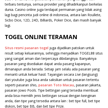
terbaru tentunya, semua provider yang dihadirkanpun berkelas
dunia. Casino online juga terdapat permainan yang tidak asing
lagi bagi pencinta judi online di indonesia, antara lain Roullete,
Sicbo Dice, 12D, 24D, Billiards, Poker Dice, dan masih banyak
lagi.
TOGEL ONLINE TERAMAN
Situs resmi pasaran togel
juga dijadikan patokan untuk
result setiap keluarannya, sehingga menjadikan TOGEL88 situs
yang sangat aman dan terpercaya dibidangnya. Banyaknya
pasaran yang disediakan dapat anda pasang kapanpun,
dimanapun anda berada. Setiap jam selalu ada pasaran yang
menanti untuk keluar hasil. Tayangan secara
Live
(langsung)
dari youtube juga bisa anda saksikan untuk pasaran tertentu
seperti pasaran shio,
pasaran Toto Macau
, pasaran Jakarta,
pasaran Jowo Pools. Tipe bettingan yang tersedia membuat
anda bisa memilih jenis bettingan sesuai dengan keinginan
anda, dan tipe yang tersedia antara lain : bet tipe full, bet tipe
diskon, bet tipe BB, dan bet tipe Prize.