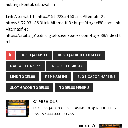
hubungi kontak dibawah ini :
Link Alternatif 1 : http://159.223.54.58Link Alternatif 2 :
https://172.93.186.3Link Alternatif 3 : https://togeel88.comLink
Alternatif 4 :
https://orbit.sgp1.cdn.digitaloceanspaces.com/togel88/index.ht
ml
BUKTI JACKPOT
BUKTI JACKPOT TOGEL88
DAFTAR TOGEL88
INFO SLOT GACOR
LINK TOGEL88
RTP HARI INI
SLOT GACOR HARI INI
SLOT GACOR TOGEL88
TOGEL88 PENIPU
PREVIOUS
TOGEL88 JACKPOT LIVE CASINO DI Rp ROULETTE 2
FAST 57.000.000,- LUNAS
NEXT