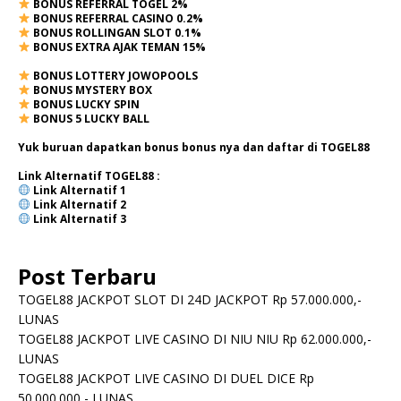
BONUS REFERRAL TOGEL 2%
BONUS REFERRAL CASINO 0.2%
BONUS ROLLINGAN SLOT 0.1%
BONUS EXTRA AJAK TEMAN 15%
BONUS LOTTERY JOWOPOOLS
BONUS MYSTERY BOX
BONUS LUCKY SPIN
BONUS 5 LUCKY BALL
Yuk buruan dapatkan bonus bonus nya dan daftar di TOGEL88
Link Alternatif TOGEL88 :
Link Alternatif
1
Link Alternatif
2
Link Alternatif 3
Post Terbaru
TOGEL88 JACKPOT SLOT DI 24D JACKPOT Rp 57.000.000,-
LUNAS
TOGEL88 JACKPOT LIVE CASINO DI NIU NIU Rp 62.000.000,-
LUNAS
TOGEL88 JACKPOT LIVE CASINO DI DUEL DICE Rp
50.000.000,- LUNAS