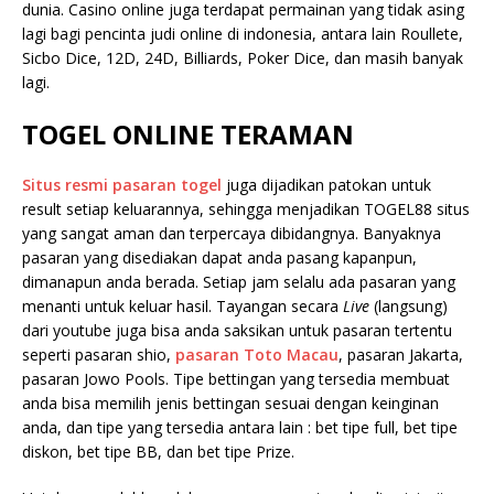
dunia. Casino online juga terdapat permainan yang tidak asing
lagi bagi pencinta judi online di indonesia, antara lain Roullete,
Sicbo Dice, 12D, 24D, Billiards, Poker Dice, dan masih banyak
lagi.
TOGEL ONLINE TERAMAN
Situs resmi pasaran togel
juga dijadikan patokan untuk
result setiap keluarannya, sehingga menjadikan TOGEL88 situs
yang sangat aman dan terpercaya dibidangnya. Banyaknya
pasaran yang disediakan dapat anda pasang kapanpun,
dimanapun anda berada. Setiap jam selalu ada pasaran yang
menanti untuk keluar hasil. Tayangan secara
Live
(langsung)
dari youtube juga bisa anda saksikan untuk pasaran tertentu
seperti pasaran shio,
pasaran Toto Macau
, pasaran Jakarta,
pasaran Jowo Pools. Tipe bettingan yang tersedia membuat
anda bisa memilih jenis bettingan sesuai dengan keinginan
anda, dan tipe yang tersedia antara lain : bet tipe full, bet tipe
diskon, bet tipe BB, dan bet tipe Prize.