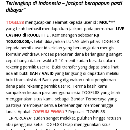
Terlengkap di Indonesia – Jackpot berapapun pasti
dibayar”
TOGEL88
mengucapkan selamat kepada user id :
MOL*
**
yang telah berhasil mendapatkan jackpot pada permainan
LIVE
CASINO di ROULETTE
. Kemenangan sebesar
Rp
100.000.000
,-.
telah dibayarkan LUNAS oleh pihak TOGEL88
kepada pemilik user id setelah yang bersangkutan mengisi
formulir withdraw. Proses pencairan dana berlangsung sangat
cepat hanya dalam waktu 5-10 menit sudah berada dalam
rekening pemilik user id. Bukti transfer yang dapat anda lihat
adalah bukti
SAH / VALID
yang langsung di dapatkan melalui
bukti transaksi dari Bank yang digunakan untuk pengiriman
dana pada rekening pemilik user id. Terima kasih kami
sampaikan kepada para pengguna setia TOGEL88 yang telah
menggunakan situs kami, sebagai Bandar Terpercaya yang
pastinya membayar semua kemenangan member hingga
lunas. Apakah
TOGEL88 PENIPU
? Reputasi “TOGEL88
TERPERCAYA” sudah sangat melekat. puluhan hingga ratusan
ribu pengguna setia TOGEL88 tetap menggunakan situs