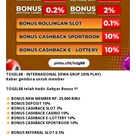
TOGEL88 - INTERNASIONAL DEWA GRUP (IDN PLAY)
Kabar gembira untuk member
TOGEL88 telah Hadir Gebyar Bonus !!!
BONUS NEW MEMBER RP. 25,000 RIBU
BONUS DEPOSIT 10%
BONUS CASHBACK SLOT 3%
BONUS CASHBACK CASINO 10%
BONUS CASHBACK E-LOTTERY 10%
BONUS CASHBACK SPORTBOOK 10%
BONUS REFERRAL SLOT 0.5%