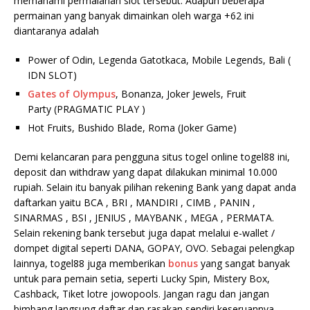
memahami permaianan slot tersebut. Adapun beberapa
permainan yang banyak dimainkan oleh warga +62 ini
diantaranya adalah
Power of Odin, Legenda Gatotkaca, Mobile Legends, Bali (
IDN SLOT)
Gates of Olympus
, Bonanza, Joker Jewels, Fruit
Party (PRAGMATIC PLAY )
Hot Fruits, Bushido Blade, Roma (Joker Game)
Demi kelancaran para pengguna situs togel online togel88 ini,
deposit dan withdraw yang dapat dilakukan minimal 10.000
rupiah. Selain itu banyak pilihan rekening Bank yang dapat anda
daftarkan yaitu BCA , BRI , MANDIRI , CIMB , PANIN ,
SINARMAS , BSI , JENIUS , MAYBANK , MEGA , PERMATA.
Selain rekening bank tersebut juga dapat melalui e-wallet /
dompet digital seperti DANA, GOPAY, OVO. Sebagai pelengkap
lainnya, togel88 juga memberikan
bonus
yang sangat banyak
untuk para pemain setia, seperti Lucky Spin, Mistery Box,
Cashback, Tiket lotre jowopools. Jangan ragu dan jangan
bimbang langsung daftar dan rasakan sendiri keseruannya.