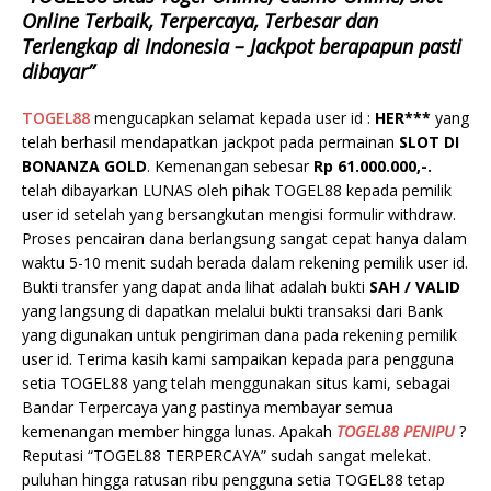
Online Terbaik, Terpercaya, Terbesar dan
Terlengkap di Indonesia – Jackpot berapapun pasti
dibayar”
TOGEL88
mengucapkan selamat kepada user id :
HER***
yang
telah berhasil mendapatkan jackpot pada permainan
SLOT DI
BONANZA GOLD
. Kemenangan sebesar
Rp
61.000.000
,-.
telah dibayarkan LUNAS oleh pihak TOGEL88 kepada pemilik
user id setelah yang bersangkutan mengisi formulir withdraw.
Proses pencairan dana berlangsung sangat cepat hanya dalam
waktu 5-10 menit sudah berada dalam rekening pemilik user id.
Bukti transfer yang dapat anda lihat adalah bukti
SAH / VALID
yang langsung di dapatkan melalui bukti transaksi dari Bank
yang digunakan untuk pengiriman dana pada rekening pemilik
user id. Terima kasih kami sampaikan kepada para pengguna
setia TOGEL88 yang telah menggunakan situs kami, sebagai
Bandar Terpercaya yang pastinya membayar semua
kemenangan member hingga lunas. Apakah
TOGEL88 PENIPU
?
Reputasi “TOGEL88 TERPERCAYA” sudah sangat melekat.
puluhan hingga ratusan ribu pengguna setia TOGEL88 tetap