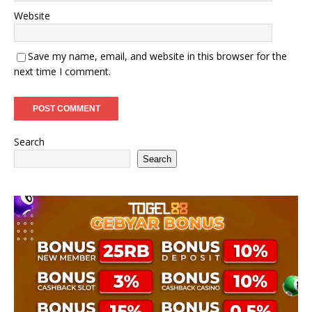
Website
Save my name, email, and website in this browser for the
next time I comment.
Search
Search