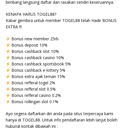
bimbang langsung daftar dan rasakan sendiri keseruannya.
KENAPA HARUS TOGEL88?
Kabar gembira untuk member TOGEL88 telah Hadir BONUS
EXTRA !!!
Bonus new member 25rb
Bonus deposit 10%
Bonus cashback slot 10%
Bonus cashback casino 10%
Bonus cashback sportsbook 5%
Bonus cashback e-lottery 5%
Bonus extra ajak teman 15%
Bonus refferal togel 2%
Bonus refferal slot 0.5%
Bonus refferal casino 0.2%
Bonus rollingan slot 0.1%
Ayo segera daftarkan diri anda pada situs terpercaya kami
hanya di TOGEL88. Untuk info pendaftaran lebih lanjut boleh
hubungi kontak dibawah ini :