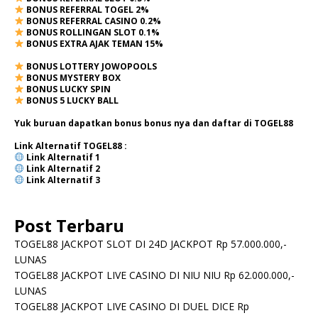
BONUS REFERRAL TOGEL 2%
BONUS REFERRAL CASINO 0.2%
BONUS ROLLINGAN SLOT 0.1%
BONUS EXTRA AJAK TEMAN 15%
BONUS LOTTERY JOWOPOOLS
BONUS MYSTERY BOX
BONUS LUCKY SPIN
BONUS 5 LUCKY BALL
Yuk buruan dapatkan bonus bonus nya dan daftar di TOGEL88
Link Alternatif TOGEL88 :
Link Alternatif
1
Link Alternatif
2
Link Alternatif 3
Post Terbaru
TOGEL88 JACKPOT SLOT DI 24D JACKPOT Rp 57.000.000,-
LUNAS
TOGEL88 JACKPOT LIVE CASINO DI NIU NIU Rp 62.000.000,-
LUNAS
TOGEL88 JACKPOT LIVE CASINO DI DUEL DICE Rp