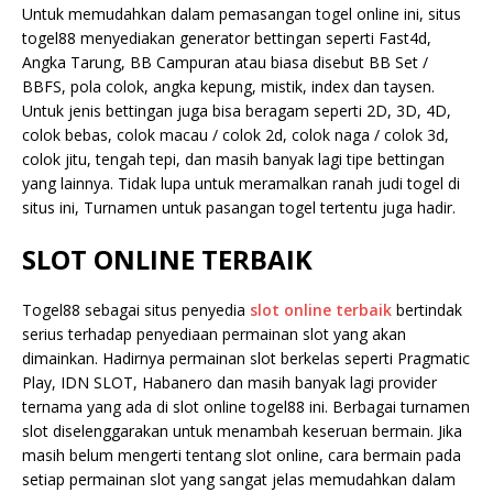
Untuk memudahkan dalam pemasangan togel online ini, situs
togel88 menyediakan generator bettingan seperti Fast4d,
Angka Tarung, BB Campuran atau biasa disebut BB Set /
BBFS, pola colok, angka kepung, mistik, index dan taysen.
Untuk jenis bettingan juga bisa beragam seperti 2D, 3D, 4D,
colok bebas, colok macau / colok 2d, colok naga / colok 3d,
colok jitu, tengah tepi, dan masih banyak lagi tipe bettingan
yang lainnya. Tidak lupa untuk meramalkan ranah judi togel di
situs ini, Turnamen untuk pasangan togel tertentu juga hadir.
SLOT ONLINE TERBAIK
Togel88 sebagai situs penyedia
slot online terbaik
bertindak
serius terhadap penyediaan permainan slot yang akan
dimainkan. Hadirnya permainan slot berkelas seperti Pragmatic
Play, IDN SLOT, Habanero dan masih banyak lagi provider
ternama yang ada di slot online togel88 ini. Berbagai turnamen
slot diselenggarakan untuk menambah keseruan bermain. Jika
masih belum mengerti tentang slot online, cara bermain pada
setiap permainan slot yang sangat jelas memudahkan dalam