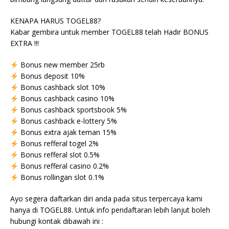
KENAPA HARUS TOGEL88?
Kabar gembira untuk member TOGEL88 telah Hadir BONUS
EXTRA !!!
Bonus new member 25rb
Bonus deposit 10%
Bonus cashback slot 10%
Bonus cashback casino 10%
Bonus cashback sportsbook 5%
Bonus cashback e-lottery 5%
Bonus extra ajak teman 15%
Bonus refferal togel 2%
Bonus refferal slot 0.5%
Bonus refferal casino 0.2%
Bonus rollingan slot 0.1%
Ayo segera daftarkan diri anda pada situs terpercaya kami
hanya di TOGEL88. Untuk info pendaftaran lebih lanjut boleh
hubungi kontak dibawah ini :