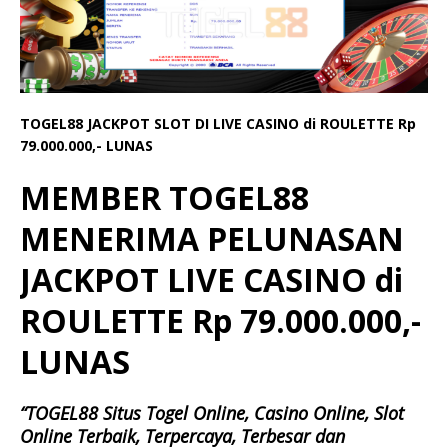
TOGEL88 JACKPOT SLOT DI LIVE CASINO di ROULETTE Rp
79.000.000,- LUNAS
MEMBER TOGEL88
MENERIMA PELUNASAN
JACKPOT LIVE CASINO di
ROULETTE Rp 79.000.000,-
LUNAS
“TOGEL88 Situs Togel Online, Casino Online, Slot
Online Terbaik, Terpercaya, Terbesar dan