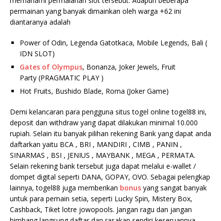
memahami permaianan slot tersebut. Adapun beberapa
permainan yang banyak dimainkan oleh warga +62 ini
diantaranya adalah
Power of Odin, Legenda Gatotkaca, Mobile Legends, Bali (
IDN SLOT)
Gates of Olympus
, Bonanza, Joker Jewels, Fruit
Party (PRAGMATIC PLAY )
Hot Fruits, Bushido Blade, Roma (Joker Game)
Demi kelancaran para pengguna situs togel online togel88 ini,
deposit dan withdraw yang dapat dilakukan minimal 10.000
rupiah. Selain itu banyak pilihan rekening Bank yang dapat anda
daftarkan yaitu BCA , BRI , MANDIRI , CIMB , PANIN ,
SINARMAS , BSI , JENIUS , MAYBANK , MEGA , PERMATA.
Selain rekening bank tersebut juga dapat melalui e-wallet /
dompet digital seperti DANA, GOPAY, OVO. Sebagai pelengkap
lainnya, togel88 juga memberikan
bonus
yang sangat banyak
untuk para pemain setia, seperti Lucky Spin, Mistery Box,
Cashback, Tiket lotre jowopools. Jangan ragu dan jangan
bimbang langsung daftar dan rasakan sendiri keseruannya.