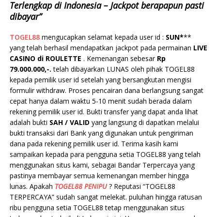
Terlengkap di Indonesia – Jackpot berapapun pasti
dibayar”
TOGEL88
mengucapkan selamat kepada user id :
SUN*
**
yang telah berhasil mendapatkan jackpot pada permainan
LIVE
CASINO di ROULETTE
. Kemenangan sebesar
Rp
79.000.000
,-.
telah dibayarkan LUNAS oleh pihak TOGEL88
kepada pemilik user id setelah yang bersangkutan mengisi
formulir withdraw. Proses pencairan dana berlangsung sangat
cepat hanya dalam waktu 5-10 menit sudah berada dalam
rekening pemilik user id. Bukti transfer yang dapat anda lihat
adalah bukti
SAH / VALID
yang langsung di dapatkan melalui
bukti transaksi dari Bank yang digunakan untuk pengiriman
dana pada rekening pemilik user id. Terima kasih kami
sampaikan kepada para pengguna setia TOGEL88 yang telah
menggunakan situs kami, sebagai Bandar Terpercaya yang
pastinya membayar semua kemenangan member hingga
lunas. Apakah
TOGEL88 PENIPU
? Reputasi “TOGEL88
TERPERCAYA” sudah sangat melekat. puluhan hingga ratusan
ribu pengguna setia TOGEL88 tetap menggunakan situs