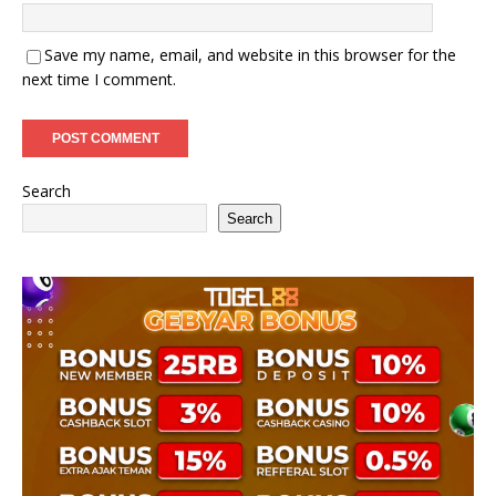
Save my name, email, and website in this browser for the
next time I comment.
Search
Search