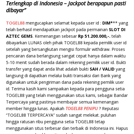
Terlengkap di Indonesia – Jackpot berapapun pasti
dibayar”
TOGEL88
mengucapkan selamat kepada user id :
DIM*
** yang
telah berhasil mendapatkan jackpot pada permainan
SLOT DI
AZTEC GEMS
. Kemenangan sebesar
Rp
51.200.000
,-.
telah
dibayarkan LUNAS oleh pihak TOGEL88 kepada pemilik user id
setelah yang bersangkutan mengisi formulir withdraw. Proses
pencairan dana berlangsung sangat cepat hanya dalam waktu
5-10 menit sudah berada dalam rekening pemilik user id. Bukti
transfer yang dapat anda lihat adalah bukti
SAH / VALID
yang
langsung di dapatkan melalui bukti transaksi dari Bank yang
digunakan untuk pengiriman dana pada rekening pemilik user
id. Terima kasih kami sampaikan kepada para pengguna setia
TOGEL88 yang telah menggunakan situs kami, sebagai Bandar
Terpercaya yang pastinya membayar semua kemenangan
member hingga lunas. Apakah
TOGEL88 PENIPU
? Reputasi
“TOGEL88 TERPERCAYA” sudah sangat melekat. puluhan
hingga ratusan ribu pengguna setia TOGEL88 tetap
menggunakan situs terbesar dan terbaik di Indonesia ini. Hapus