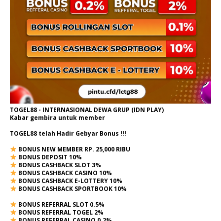
TOGEL88 - INTERNASIONAL DEWA GRUP (IDN PLAY)
Kabar gembira untuk member
TOGEL88 telah Hadir Gebyar Bonus !!!
BONUS NEW MEMBER RP. 25,000 RIBU
BONUS DEPOSIT 10%
BONUS CASHBACK SLOT 3%
BONUS CASHBACK CASINO 10%
BONUS CASHBACK E-LOTTERY 10%
BONUS CASHBACK SPORTBOOK 10%
BONUS REFERRAL SLOT 0.5%
BONUS REFERRAL TOGEL 2%
BONUS REFERRAL CASINO 0.2%