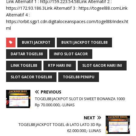
Link Alternatif 1 : http://159.223.54.58Link Alternatif 2 :
https://172.93.186.3Link Alternatif 3 : https://togeel88.comLink
Alternatif 4 :
https://orbit.sgp1.cdn.digitaloceanspaces.com/togel88/index.ht
ml
BUKTI JACKPOT
BUKTI JACKPOT TOGEL88
DAFTAR TOGEL88
INFO SLOT GACOR
LINK TOGEL88
RTP HARI INI
SLOT GACOR HARI INI
SLOT GACOR TOGEL88
TOGEL88 PENIPU
PREVIOUS
TOGEL88 JACKPOT SLOT DI SWEET BONANZA 1000
Rp 70.000.000,- LUNAS
NEXT
TOGEL88 JACKPOT TOGEL di LATO LATO 3D Rp
62.000.000,- LUNAS