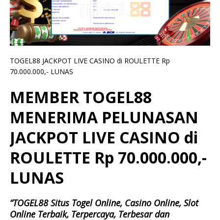
TOGEL88 JACKPOT LIVE CASINO di ROULETTE Rp
70.000.000,- LUNAS
MEMBER TOGEL88
MENERIMA PELUNASAN
JACKPOT LIVE CASINO di
ROULETTE Rp 70.000.000,-
LUNAS
“TOGEL88 Situs Togel Online, Casino Online, Slot
Online Terbaik, Terpercaya, Terbesar dan