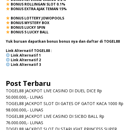
BONUS ROLLINGAN SLOT 0.1%
BONUS EXTRA AJAK TEMAN 15%
BONUS LOTTERY JOWOPOOLS
BONUS MYSTERY BOX
BONUS LUCKY SPIN
BONUS 5 LUCKY BALL
Yuk buruan dapatkan bonus bonus nya dan daftar di TOGEL88
Link Alternatif TOGEL88 :
Link Alternatif
1
Link Alternatif
2
Link Alternatif 3
Post Terbaru
TOGEL88 JACKPOT LIVE CASINO DI DUEL DICE Rp
50.000.000,- LUNAS
TOGEL88 JACKPOT SLOT DI GATES OF GATOT KACA 1000 Rp
98.000.000,- LUNAS
TOGEL88 JACKPOT LIVE CASINO DI SICBO BALL Rp
76.000.000,- LUNAS
TOGEL88 JACKPOT SLOT DI STARLIGHT PRINCESS SUPER