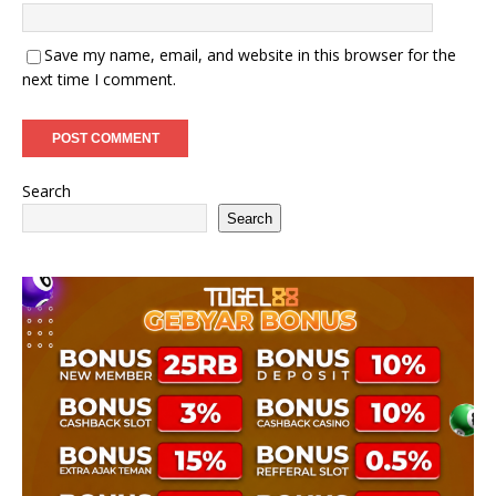
Save my name, email, and website in this browser for the
next time I comment.
Search
Search