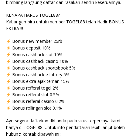
bimbang langsung daftar dan rasakan sendiri keseruannya.
KENAPA HARUS TOGEL88?
Kabar gembira untuk member TOGEL88 telah Hadir BONUS
EXTRA !!!
Bonus new member 25rb
Bonus deposit 10%
Bonus cashback slot 10%
Bonus cashback casino 10%
Bonus cashback sportsbook 5%
Bonus cashback e-lottery 5%
Bonus extra ajak teman 15%
Bonus refferal togel 2%
Bonus refferal slot 0.5%
Bonus refferal casino 0.2%
Bonus rollingan slot 0.1%
Ayo segera daftarkan diri anda pada situs terpercaya kami
hanya di TOGEL88. Untuk info pendaftaran lebih lanjut boleh
hubungi kontak dibawah ini :