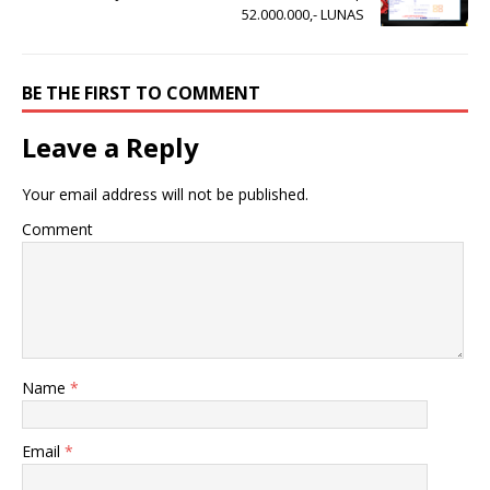
52.000.000,- LUNAS
BE THE FIRST TO COMMENT
Leave a Reply
Your email address will not be published.
Comment
Name
*
Email
*