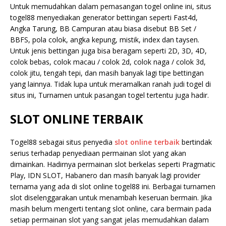
Untuk memudahkan dalam pemasangan togel online ini, situs
togel88 menyediakan generator bettingan seperti Fast4d,
Angka Tarung, BB Campuran atau biasa disebut BB Set /
BBFS, pola colok, angka kepung, mistik, index dan taysen.
Untuk jenis bettingan juga bisa beragam seperti 2D, 3D, 4D,
colok bebas, colok macau / colok 2d, colok naga / colok 3d,
colok jitu, tengah tepi, dan masih banyak lagi tipe bettingan
yang lainnya. Tidak lupa untuk meramalkan ranah judi togel di
situs ini, Turnamen untuk pasangan togel tertentu juga hadir.
SLOT ONLINE TERBAIK
Togel88 sebagai situs penyedia
slot online terbaik
bertindak
serius terhadap penyediaan permainan slot yang akan
dimainkan. Hadirnya permainan slot berkelas seperti Pragmatic
Play, IDN SLOT, Habanero dan masih banyak lagi provider
ternama yang ada di slot online togel88 ini. Berbagai turnamen
slot diselenggarakan untuk menambah keseruan bermain. Jika
masih belum mengerti tentang slot online, cara bermain pada
setiap permainan slot yang sangat jelas memudahkan dalam