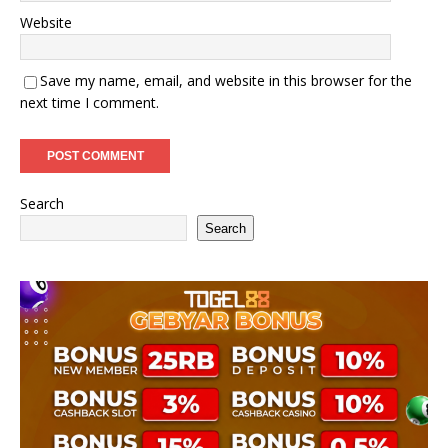
Website
Save my name, email, and website in this browser for the
next time I comment.
Search
Search