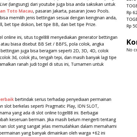
Live
(langsung) dari youtube juga bisa anda saksikan untuk
TOGE
ran Toto Macau
, pasaran Jakarta, pasaran Jowo Pools.
Rp 6
isa memilih jenis bettingan sesuai dengan keinginan anda,
TOGE
ll, bet tipe diskon, bet tipe BB, dan bet tipe Prize.
Rp 5
nline ini, situs togel88 menyediakan generator bettingan
Ko
atau biasa disebut BB Set / BBFS, pola colok, angka
No c
s bettingan juga bisa beragam seperti 2D, 3D, 4D, colok
olok 3d, colok jitu, tengah tepi, dan masih banyak lagi tipe
amalkan ranah judi togel di situs ini, Turnamen untuk
terbaik
bertindak serius terhadap penyediaan permainan
n slot berkelas seperti Pragmatic Play, IDN SLOT,
ama yang ada di slot online togel88 ini. Berbagai
bah keseruan bermain. Jika masih belum mengerti tentang
mainan slot yang sangat jelas memudahkan dalam memahami
permainan yang banyak dimainkan oleh warga +62 ini