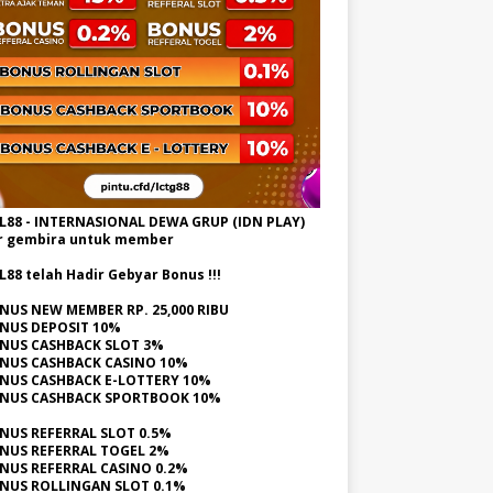
L88 - INTERNASIONAL DEWA GRUP (IDN PLAY)
r gembira untuk member
88 telah Hadir Gebyar Bonus !!!
NUS NEW MEMBER RP. 25,000 RIBU
NUS DEPOSIT 10%
NUS CASHBACK SLOT 3%
NUS CASHBACK CASINO 10%
NUS CASHBACK E-LOTTERY 10%
NUS CASHBACK SPORTBOOK 10%
NUS REFERRAL SLOT 0.5%
NUS REFERRAL TOGEL 2%
NUS REFERRAL CASINO 0.2%
NUS ROLLINGAN SLOT 0.1%