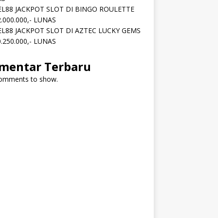
L88 JACKPOT SLOT DI BINGO ROULETTE
2.000.000,- LUNAS
L88 JACKPOT SLOT DI AZTEC LUCKY GEMS
0.250.000,- LUNAS
mentar Terbaru
omments to show.