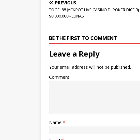
PREVIOUS
TOGEL88 JACKPOT LIVE CASINO DI POKER DICE R
90.000.000,- LUNAS
BE THE FIRST TO COMMENT
Leave a Reply
Your email address will not be published.
Comment
Name
*