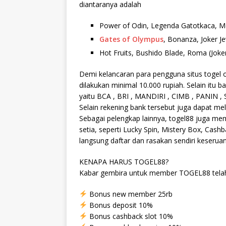
diantaranya adalah
Power of Odin, Legenda Gatotkaca, Mo
Gates of Olympus
, Bonanza, Joker J
Hot Fruits, Bushido Blade, Roma (Jok
Demi kelancaran para pengguna situs togel o
dilakukan minimal 10.000 rupiah. Selain itu 
yaitu BCA , BRI , MANDIRI , CIMB , PANIN 
Selain rekening bank tersebut juga dapat me
Sebagai pelengkap lainnya, togel88 juga m
setia, seperti Lucky Spin, Mistery Box, Cash
langsung daftar dan rasakan sendiri keserua
KENAPA HARUS TOGEL88?
Kabar gembira untuk member TOGEL88 telah
Bonus new member 25rb
Bonus deposit 10%
Bonus cashback slot 10%