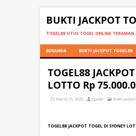
BUKTI JACKPOT T
TOGEL88 SITUS TOGEL ONLINE TERAMAN &
BERANDA
BUKTI JACKPOT TOGEL88
TOGEL88 JACKPOT
LOTTO Rp 75.000.
March 15, 2025
tgadm
Bukti Jackpo
TOGEL88 JACKPOT TOGEL DI SYDNEY LOTT