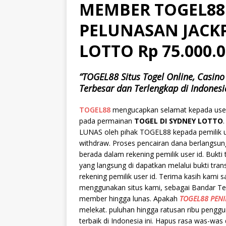
MEMBER TOGEL88
PELUNASAN JACKP
LOTTO Rp 75.000.
“TOGEL88 Situs Togel Online, Casino 
Terbesar dan Terlengkap di Indonesi
TOGEL88
mengucapkan selamat kepada user 
pada permainan
TOGEL DI SYDNEY LOTTO
LUNAS oleh pihak TOGEL88 kepada pemilik us
withdraw. Proses pencairan dana berlangsu
berada dalam rekening pemilik user id. Bukti 
yang langsung di dapatkan melalui bukti tra
rekening pemilik user id. Terima kasih kam
menggunakan situs kami, sebagai Bandar 
member hingga lunas. Apakah
TOGEL88 PEN
melekat. puluhan hingga ratusan ribu pengg
terbaik di Indonesia ini. Hapus rasa was-w