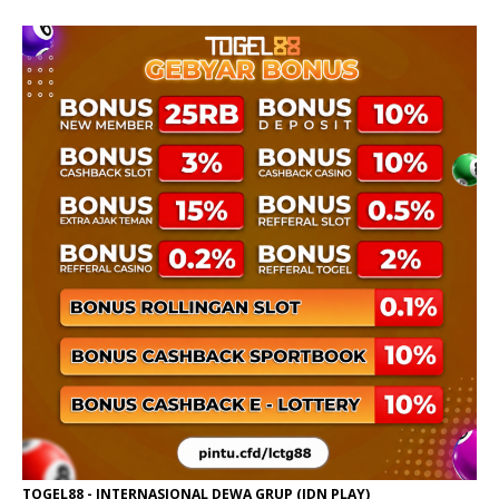
TOGEL88 - INTERNASIONAL DEWA GRUP (IDN PLAY)