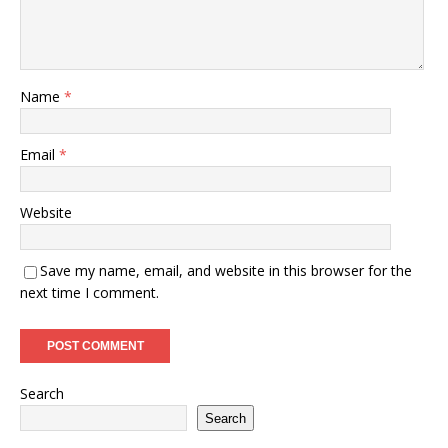
Name
*
Email
*
Website
Save my name, email, and website in this browser for the
next time I comment.
Search
Search