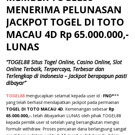
MENERIMA PELUNASAN
JACKPOT TOGEL DI TOTO
MACAU 4D Rp 65.000.000,-
LUNAS
“TOGEL88 Situs Togel Online, Casino Online, Slot
Online Terbaik, Terpercaya, Terbesar dan
Terlengkap di Indonesia – Jackpot berapapun pasti
dibayar”
TOGEL88
mengucapkan selamat kepada user id :
FNO*
**
yang telah berhasil mendapatkan jackpot pada permainan
TOGEL DI TOTO MACAU 4D
. Kemenangan sebesar
Rp
65.000.000
,-.
telah dibayarkan LUNAS oleh pihak TOGEL88
kepada pemilik user id setelah yang bersangkutan mengisi
formulir withdraw. Proses pencairan dana berlangsung sangat