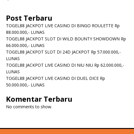
Post Terbaru
TOGEL88 JACKPOT LIVE CASINO DI BINGO ROULETTE Rp
88.000.000,- LUNAS
TOGEL88 JACKPOT SLOT DI WILD BOUNTY SHOWDOWN Rp
66.000.000,- LUNAS
TOGEL88 JACKPOT SLOT DI 24D JACKPOT Rp 57.000.000,-
LUNAS
TOGEL88 JACKPOT LIVE CASINO DI NIU NIU Rp 62.000.000,-
LUNAS
TOGEL88 JACKPOT LIVE CASINO DI DUEL DICE Rp
50.000.000,- LUNAS
Komentar Terbaru
No comments to show.