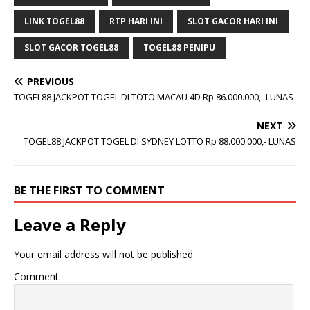
LINK TOGEL88
RTP HARI INI
SLOT GACOR HARI INI
SLOT GACOR TOGEL88
TOGEL88 PENIPU
PREVIOUS
TOGEL88 JACKPOT TOGEL DI TOTO MACAU 4D Rp 86.000.000,- LUNAS
NEXT
TOGEL88 JACKPOT TOGEL DI SYDNEY LOTTO Rp 88.000.000,- LUNAS
BE THE FIRST TO COMMENT
Leave a Reply
Your email address will not be published.
Comment