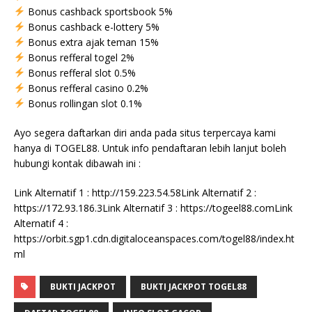
Bonus cashback sportsbook 5%
Bonus cashback e-lottery 5%
Bonus extra ajak teman 15%
Bonus refferal togel 2%
Bonus refferal slot 0.5%
Bonus refferal casino 0.2%
Bonus rollingan slot 0.1%
Ayo segera daftarkan diri anda pada situs terpercaya kami
hanya di TOGEL88. Untuk info pendaftaran lebih lanjut boleh
hubungi kontak dibawah ini :
Link Alternatif 1 : http://159.223.54.58Link Alternatif 2 :
https://172.93.186.3Link Alternatif 3 : https://togeel88.comLink
Alternatif 4 :
https://orbit.sgp1.cdn.digitaloceanspaces.com/togel88/index.ht
ml
BUKTI JACKPOT
BUKTI JACKPOT TOGEL88