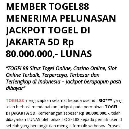
MEMBER TOGEL88
MENERIMA PELUNASAN
JACKPOT TOGEL DI
JAKARTA 5D Rp
80.000.000,- LUNAS
“TOGEL88 Situs Togel Online, Casino Online, Slot
Online Terbaik, Terpercaya, Terbesar dan
Terlengkap di Indonesia – Jackpot berapapun pasti
dibayar”
TOGEL88
mengucapkan selamat kepada user id :
RIO***
yang
telah berhasil mendapatkan jackpot pada permainan
TOGEL
DI JAKARTA 5D
. Kemenangan sebesar
Rp
80.000.000
,-.
telah
dibayarkan LUNAS oleh pihak TOGEL88 kepada pemilik user id
setelah yang bersangkutan mengisi formulir withdraw. Proses