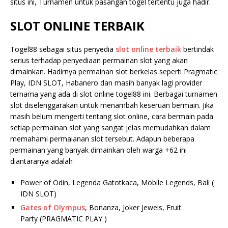
situs ini, Turnamen untuk pasangan togel tertentu juga hadir.
SLOT ONLINE TERBAIK
Togel88 sebagai situs penyedia
slot online terbaik
bertindak
serius terhadap penyediaan permainan slot yang akan
dimainkan. Hadirnya permainan slot berkelas seperti Pragmatic
Play, IDN SLOT, Habanero dan masih banyak lagi provider
ternama yang ada di slot online togel88 ini. Berbagai turnamen
slot diselenggarakan untuk menambah keseruan bermain. Jika
masih belum mengerti tentang slot online, cara bermain pada
setiap permainan slot yang sangat jelas memudahkan dalam
memahami permaianan slot tersebut. Adapun beberapa
permainan yang banyak dimainkan oleh warga +62 ini
diantaranya adalah
Power of Odin, Legenda Gatotkaca, Mobile Legends, Bali (
IDN SLOT)
Gates of Olympus
, Bonanza, Joker Jewels, Fruit
Party (PRAGMATIC PLAY )