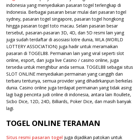
indonesia yang menyediakan pasaran togel terlengkap di
Indonesia. Berbagai pasaran besar mulai dari pasaran togel
sydney, pasaran togel singapore, pasaran togel hongkong
hingga pasaran togel toto macau. Selain pasaran besar
tersebut, pasaran-pasaran 3D, 4D, dan 5D resmi lain yang
juga sudah terdaftar di asosiasi lotre dunia, WLA (WORLD
LOTTERY ASSOCIATION) juga hadir untuk meramaikan
pasaran di TOGEL88. Permainan lain yang viral seperti slot
online, esport, dan juga live Casino / casino online, juga
tersedia untuk menghibur anda semua. TOGEL88 sebagai situs
SLOT ONLINE menyediakan permainan yang canggih dan
terbaru tentunya, semua provider yang dihadirkanpun berkelas
dunia. Casino online juga terdapat permainan yang tidak asing
lagi bagi pencinta judi online di indonesia, antara lain Roullete,
Sicbo Dice, 12D, 24D, Billiards, Poker Dice, dan masih banyak
lagi.
TOGEL ONLINE TERAMAN
Situs resmi pasaran togel
juga dijadikan patokan untuk