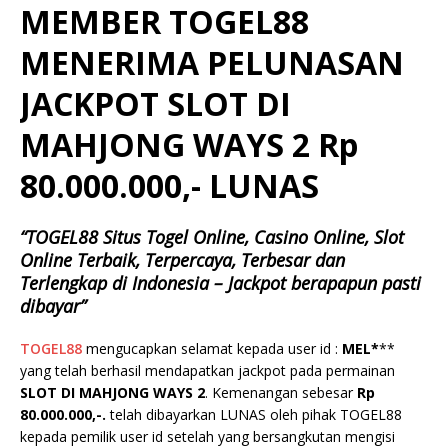
MEMBER TOGEL88
MENERIMA PELUNASAN
JACKPOT SLOT DI
MAHJONG WAYS 2 Rp
80.000.000,- LUNAS
“TOGEL88 Situs Togel Online, Casino Online, Slot
Online Terbaik, Terpercaya, Terbesar dan
Terlengkap di Indonesia – Jackpot berapapun pasti
dibayar”
TOGEL88
mengucapkan selamat kepada user id :
MEL*
**
yang telah berhasil mendapatkan jackpot pada permainan
SLOT DI MAHJONG WAYS 2
. Kemenangan sebesar
Rp
80.000.000
,-.
telah dibayarkan LUNAS oleh pihak TOGEL88
kepada pemilik user id setelah yang bersangkutan mengisi