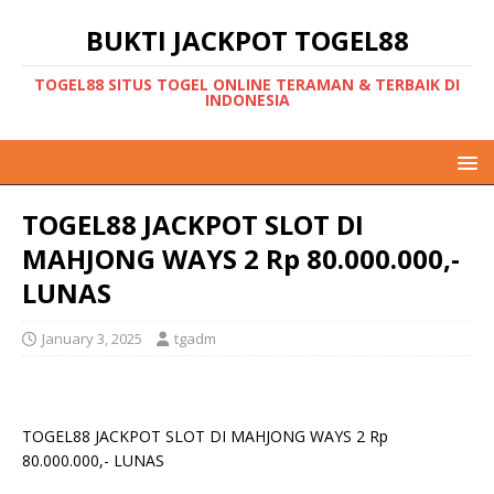
BUKTI JACKPOT TOGEL88
TOGEL88 SITUS TOGEL ONLINE TERAMAN & TERBAIK DI
INDONESIA
TOGEL88 JACKPOT SLOT DI
MAHJONG WAYS 2 Rp 80.000.000,-
LUNAS
January 3, 2025
tgadm
TOGEL88 JACKPOT SLOT DI MAHJONG WAYS 2 Rp
80.000.000,- LUNAS