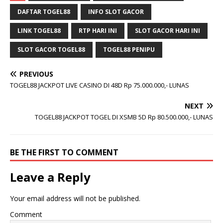
DAFTAR TOGEL88
INFO SLOT GACOR
LINK TOGEL88
RTP HARI INI
SLOT GACOR HARI INI
SLOT GACOR TOGEL88
TOGEL88 PENIPU
PREVIOUS
TOGEL88 JACKPOT LIVE CASINO DI 48D Rp 75.000.000,- LUNAS
NEXT
TOGEL88 JACKPOT TOGEL DI XSMB 5D Rp 80.500.000,- LUNAS
BE THE FIRST TO COMMENT
Leave a Reply
Your email address will not be published.
Comment