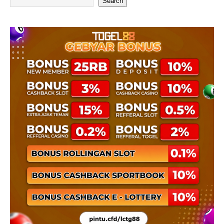
Search