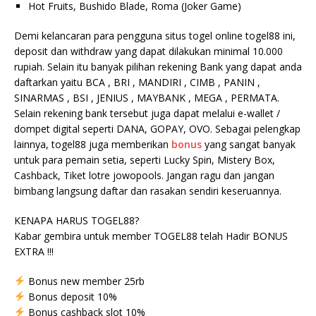
Hot Fruits, Bushido Blade, Roma (Joker Game)
Demi kelancaran para pengguna situs togel online togel88 ini,
deposit dan withdraw yang dapat dilakukan minimal 10.000
rupiah. Selain itu banyak pilihan rekening Bank yang dapat anda
daftarkan yaitu BCA , BRI , MANDIRI , CIMB , PANIN ,
SINARMAS , BSI , JENIUS , MAYBANK , MEGA , PERMATA.
Selain rekening bank tersebut juga dapat melalui e-wallet /
dompet digital seperti DANA, GOPAY, OVO. Sebagai pelengkap
lainnya, togel88 juga memberikan
bonus
yang sangat banyak
untuk para pemain setia, seperti Lucky Spin, Mistery Box,
Cashback, Tiket lotre jowopools. Jangan ragu dan jangan
bimbang langsung daftar dan rasakan sendiri keseruannya.
KENAPA HARUS TOGEL88?
Kabar gembira untuk member TOGEL88 telah Hadir BONUS
EXTRA !!!
Bonus new member 25rb
Bonus deposit 10%
Bonus cashback slot 10%