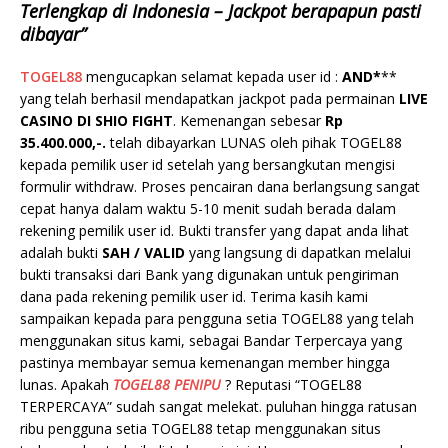
Terlengkap di Indonesia – Jackpot berapapun pasti
dibayar”
TOGEL88
mengucapkan selamat kepada user id :
AND*
**
yang telah berhasil mendapatkan jackpot pada permainan
LIVE
CASINO DI SHIO FIGHT
. Kemenangan sebesar
Rp
35.400.000
,-.
telah dibayarkan LUNAS oleh pihak TOGEL88
kepada pemilik user id setelah yang bersangkutan mengisi
formulir withdraw. Proses pencairan dana berlangsung sangat
cepat hanya dalam waktu 5-10 menit sudah berada dalam
rekening pemilik user id. Bukti transfer yang dapat anda lihat
adalah bukti
SAH / VALID
yang langsung di dapatkan melalui
bukti transaksi dari Bank yang digunakan untuk pengiriman
dana pada rekening pemilik user id. Terima kasih kami
sampaikan kepada para pengguna setia TOGEL88 yang telah
menggunakan situs kami, sebagai Bandar Terpercaya yang
pastinya membayar semua kemenangan member hingga
lunas. Apakah
TOGEL88 PENIPU
? Reputasi “TOGEL88
TERPERCAYA” sudah sangat melekat. puluhan hingga ratusan
ribu pengguna setia TOGEL88 tetap menggunakan situs