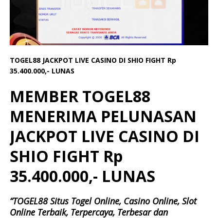
TOGEL88 JACKPOT LIVE CASINO DI SHIO FIGHT Rp
35.400.000,- LUNAS
MEMBER TOGEL88
MENERIMA PELUNASAN
JACKPOT LIVE CASINO DI
SHIO FIGHT Rp
35.400.000,- LUNAS
“TOGEL88 Situs Togel Online, Casino Online, Slot
Online Terbaik, Terpercaya, Terbesar dan