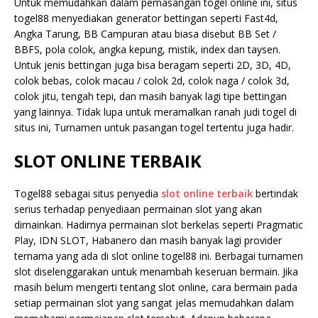
Untuk memudahkan dalam pemasangan togel online ini, situs
togel88 menyediakan generator bettingan seperti Fast4d,
Angka Tarung, BB Campuran atau biasa disebut BB Set /
BBFS, pola colok, angka kepung, mistik, index dan taysen.
Untuk jenis bettingan juga bisa beragam seperti 2D, 3D, 4D,
colok bebas, colok macau / colok 2d, colok naga / colok 3d,
colok jitu, tengah tepi, dan masih banyak lagi tipe bettingan
yang lainnya. Tidak lupa untuk meramalkan ranah judi togel di
situs ini, Turnamen untuk pasangan togel tertentu juga hadir.
SLOT ONLINE TERBAIK
Togel88 sebagai situs penyedia
slot online terbaik
bertindak
serius terhadap penyediaan permainan slot yang akan
dimainkan. Hadirnya permainan slot berkelas seperti Pragmatic
Play, IDN SLOT, Habanero dan masih banyak lagi provider
ternama yang ada di slot online togel88 ini. Berbagai turnamen
slot diselenggarakan untuk menambah keseruan bermain. Jika
masih belum mengerti tentang slot online, cara bermain pada
setiap permainan slot yang sangat jelas memudahkan dalam