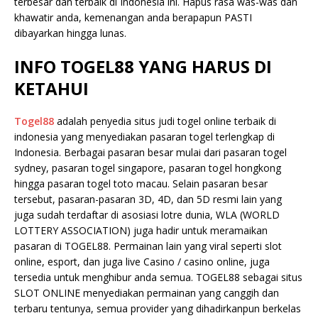
terbesar dan terbaik di Indonesia ini. Hapus rasa was-was dan
khawatir anda, kemenangan anda berapapun PASTI
dibayarkan hingga lunas.
INFO TOGEL88 YANG HARUS DI
KETAHUI
Togel88
adalah penyedia situs judi togel online terbaik di
indonesia yang menyediakan pasaran togel terlengkap di
Indonesia. Berbagai pasaran besar mulai dari pasaran togel
sydney, pasaran togel singapore, pasaran togel hongkong
hingga pasaran togel toto macau. Selain pasaran besar
tersebut, pasaran-pasaran 3D, 4D, dan 5D resmi lain yang
juga sudah terdaftar di asosiasi lotre dunia, WLA (WORLD
LOTTERY ASSOCIATION) juga hadir untuk meramaikan
pasaran di TOGEL88. Permainan lain yang viral seperti slot
online, esport, dan juga live Casino / casino online, juga
tersedia untuk menghibur anda semua. TOGEL88 sebagai situs
SLOT ONLINE menyediakan permainan yang canggih dan
terbaru tentunya, semua provider yang dihadirkanpun berkelas