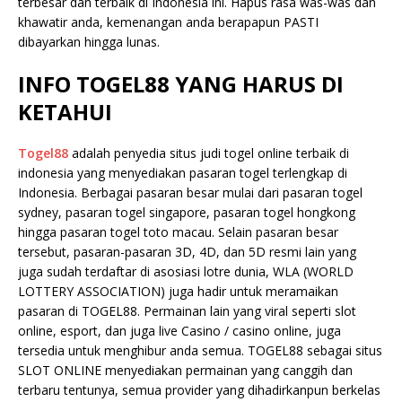
terbesar dan terbaik di Indonesia ini. Hapus rasa was-was dan
khawatir anda, kemenangan anda berapapun PASTI
dibayarkan hingga lunas.
INFO TOGEL88 YANG HARUS DI
KETAHUI
Togel88
adalah penyedia situs judi togel online terbaik di
indonesia yang menyediakan pasaran togel terlengkap di
Indonesia. Berbagai pasaran besar mulai dari pasaran togel
sydney, pasaran togel singapore, pasaran togel hongkong
hingga pasaran togel toto macau. Selain pasaran besar
tersebut, pasaran-pasaran 3D, 4D, dan 5D resmi lain yang
juga sudah terdaftar di asosiasi lotre dunia, WLA (WORLD
LOTTERY ASSOCIATION) juga hadir untuk meramaikan
pasaran di TOGEL88. Permainan lain yang viral seperti slot
online, esport, dan juga live Casino / casino online, juga
tersedia untuk menghibur anda semua. TOGEL88 sebagai situs
SLOT ONLINE menyediakan permainan yang canggih dan
terbaru tentunya, semua provider yang dihadirkanpun berkelas