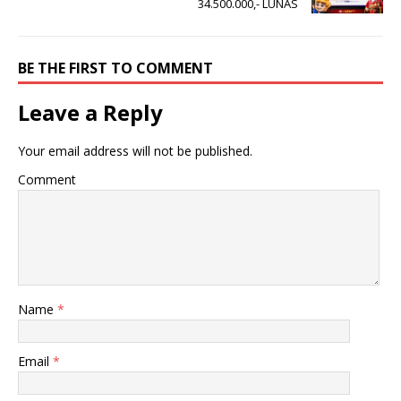
34.500.000,- LUNAS
BE THE FIRST TO COMMENT
Leave a Reply
Your email address will not be published.
Comment
Name
*
Email
*