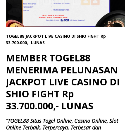
TOGEL88 JACKPOT LIVE CASINO DI SHIO FIGHT Rp
33.700.000,- LUNAS
MEMBER TOGEL88
MENERIMA PELUNASAN
JACKPOT LIVE CASINO DI
SHIO FIGHT Rp
33.700.000,- LUNAS
“TOGEL88 Situs Togel Online, Casino Online, Slot
Online Terbaik, Terpercaya, Terbesar dan