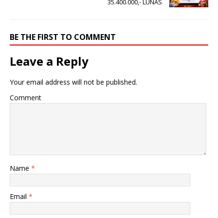
35.400.000,- LUNAS
BE THE FIRST TO COMMENT
Leave a Reply
Your email address will not be published.
Comment
Name
*
Email
*