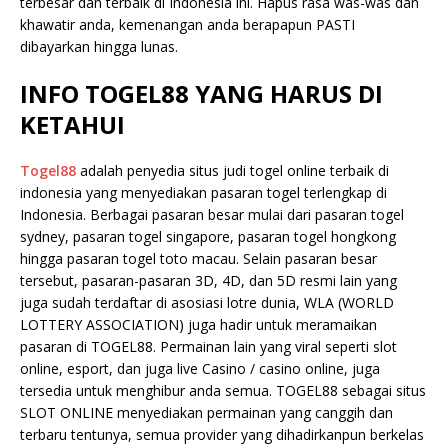
terbesar dan terbaik di Indonesia ini. Hapus rasa was-was dan
khawatir anda, kemenangan anda berapapun PASTI
dibayarkan hingga lunas.
INFO TOGEL88 YANG HARUS DI
KETAHUI
Togel88
adalah penyedia situs judi togel online terbaik di
indonesia yang menyediakan pasaran togel terlengkap di
Indonesia. Berbagai pasaran besar mulai dari pasaran togel
sydney, pasaran togel singapore, pasaran togel hongkong
hingga pasaran togel toto macau. Selain pasaran besar
tersebut, pasaran-pasaran 3D, 4D, dan 5D resmi lain yang
juga sudah terdaftar di asosiasi lotre dunia, WLA (WORLD
LOTTERY ASSOCIATION) juga hadir untuk meramaikan
pasaran di TOGEL88. Permainan lain yang viral seperti slot
online, esport, dan juga live Casino / casino online, juga
tersedia untuk menghibur anda semua. TOGEL88 sebagai situs
SLOT ONLINE menyediakan permainan yang canggih dan
terbaru tentunya, semua provider yang dihadirkanpun berkelas