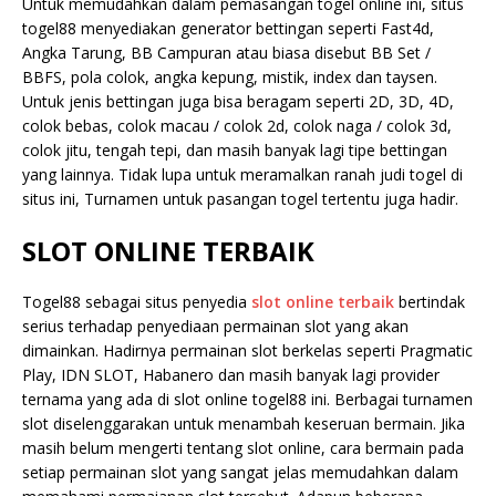
Untuk memudahkan dalam pemasangan togel online ini, situs
togel88 menyediakan generator bettingan seperti Fast4d,
Angka Tarung, BB Campuran atau biasa disebut BB Set /
BBFS, pola colok, angka kepung, mistik, index dan taysen.
Untuk jenis bettingan juga bisa beragam seperti 2D, 3D, 4D,
colok bebas, colok macau / colok 2d, colok naga / colok 3d,
colok jitu, tengah tepi, dan masih banyak lagi tipe bettingan
yang lainnya. Tidak lupa untuk meramalkan ranah judi togel di
situs ini, Turnamen untuk pasangan togel tertentu juga hadir.
SLOT ONLINE TERBAIK
Togel88 sebagai situs penyedia
slot online terbaik
bertindak
serius terhadap penyediaan permainan slot yang akan
dimainkan. Hadirnya permainan slot berkelas seperti Pragmatic
Play, IDN SLOT, Habanero dan masih banyak lagi provider
ternama yang ada di slot online togel88 ini. Berbagai turnamen
slot diselenggarakan untuk menambah keseruan bermain. Jika
masih belum mengerti tentang slot online, cara bermain pada
setiap permainan slot yang sangat jelas memudahkan dalam