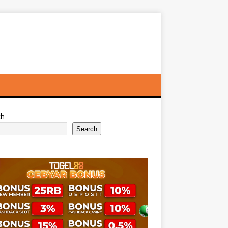
ch
Search