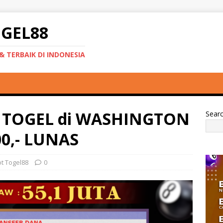
OGEL88
 TERBAIK DI INDONESIA
 TOGEL di WASHINGTON
Sear
00,- LUNAS
ot Togel88
0