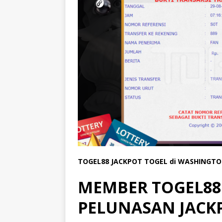
TOGEL88 JACKPOT TOGEL di WASHINGTON 
MEMBER TOGEL88
PELUNASAN JACKP