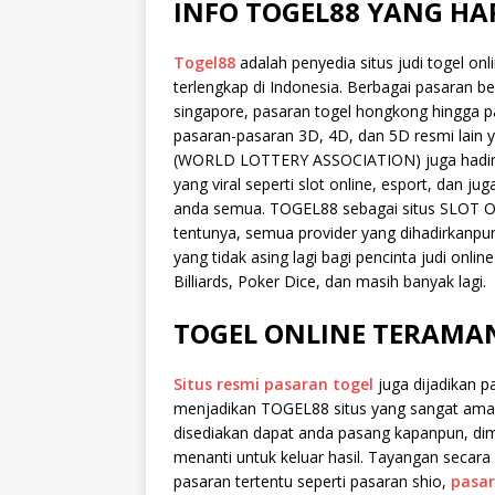
INFO TOGEL88 YANG HA
Togel88
adalah penyedia situs judi togel on
terlengkap di Indonesia. Berbagai pasaran be
singapore, pasaran togel hongkong hingga pa
pasaran-pasaran 3D, 4D, dan 5D resmi lain ya
(WORLD LOTTERY ASSOCIATION) juga hadir 
yang viral seperti slot online, esport, dan ju
anda semua. TOGEL88 sebagai situs SLOT O
tentunya, semua provider yang dihadirkanpun
yang tidak asing lagi bagi pencinta judi onlin
Billiards, Poker Dice, dan masih banyak lagi.
TOGEL ONLINE TERAMA
Situs resmi pasaran togel
juga dijadikan p
menjadikan TOGEL88 situs yang sangat aman
disediakan dapat anda pasang kapanpun, dim
menanti untuk keluar hasil. Tayangan secara
pasaran tertentu seperti pasaran shio,
pasa