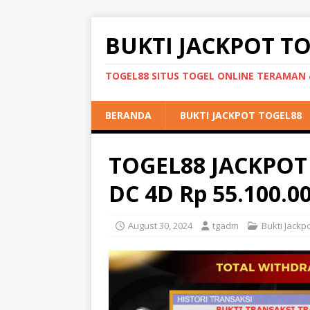
BUKTI JACKPOT T
TOGEL88 SITUS TOGEL ONLINE TERAMAN &
BERANDA
BUKTI JACKPOT TOGEL88
TOGEL88 JACKPOT
DC 4D Rp 55.100.0
August 30, 2024
tgadm
Bukti Jackp