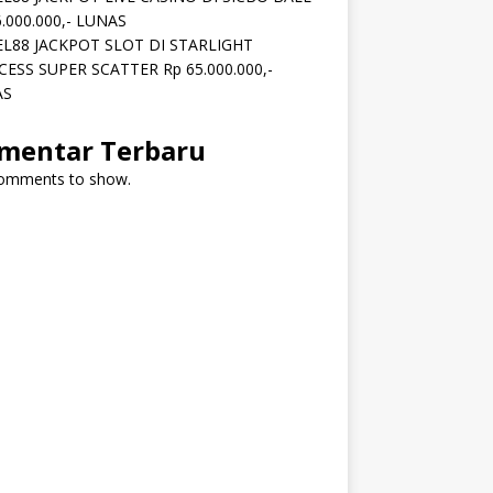
6.000.000,- LUNAS
L88 JACKPOT SLOT DI STARLIGHT
CESS SUPER SCATTER Rp 65.000.000,-
AS
mentar Terbaru
omments to show.