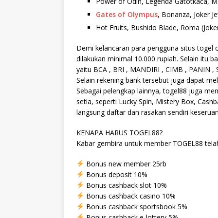
Power of Odin, Legenda Gatotkaca, Mo
Gates of Olympus
, Bonanza, Joker J
Hot Fruits, Bushido Blade, Roma (Jok
Demi kelancaran para pengguna situs togel o
dilakukan minimal 10.000 rupiah. Selain itu 
yaitu BCA , BRI , MANDIRI , CIMB , PANIN 
Selain rekening bank tersebut juga dapat me
Sebagai pelengkap lainnya, togel88 juga m
setia, seperti Lucky Spin, Mistery Box, Cash
langsung daftar dan rasakan sendiri keserua
KENAPA HARUS TOGEL88?
Kabar gembira untuk member TOGEL88 telah
Bonus new member 25rb
Bonus deposit 10%
Bonus cashback slot 10%
Bonus cashback casino 10%
Bonus cashback sportsbook 5%
Bonus cashback e-lottery 5%