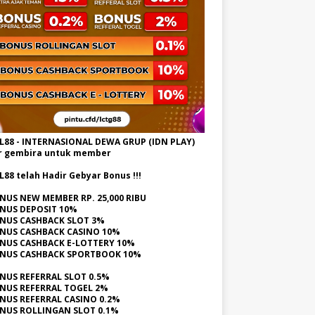
L88 - INTERNASIONAL DEWA GRUP (IDN PLAY)
r gembira untuk member
88 telah Hadir Gebyar Bonus !!!
NUS NEW MEMBER RP. 25,000 RIBU
NUS DEPOSIT 10%
NUS CASHBACK SLOT 3%
NUS CASHBACK CASINO 10%
NUS CASHBACK E-LOTTERY 10%
NUS CASHBACK SPORTBOOK 10%
NUS REFERRAL SLOT 0.5%
NUS REFERRAL TOGEL 2%
NUS REFERRAL CASINO 0.2%
NUS ROLLINGAN SLOT 0.1%