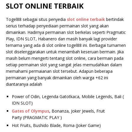
SLOT ONLINE TERBAIK
Togel88 sebagai situs penyedia
slot online terbaik
bertindak
serius terhadap penyediaan permainan slot yang akan
dimainkan. Hadirnya permainan slot berkelas seperti Pragmatic
Play, IDN SLOT, Habanero dan masih banyak lagi provider
ternama yang ada di slot online togel88 ini. Berbagai turnamen
slot diselenggarakan untuk menambah keseruan bermain. Jika
masih belum mengerti tentang slot online, cara bermain pada
setiap permainan slot yang sangat jelas memudahkan dalam
memahami permaianan slot tersebut. Adapun beberapa
permainan yang banyak dimainkan oleh warga +62 ini
diantaranya adalah
Power of Odin, Legenda Gatotkaca, Mobile Legends, Bali (
IDN SLOT)
Gates of Olympus
, Bonanza, Joker Jewels, Fruit
Party (PRAGMATIC PLAY )
Hot Fruits, Bushido Blade, Roma (Joker Game)