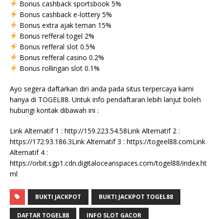
Bonus cashback sportsbook 5%
Bonus cashback e-lottery 5%
Bonus extra ajak teman 15%
Bonus refferal togel 2%
Bonus refferal slot 0.5%
Bonus refferal casino 0.2%
Bonus rollingan slot 0.1%
Ayo segera daftarkan diri anda pada situs terpercaya kami
hanya di TOGEL88. Untuk info pendaftaran lebih lanjut boleh
hubungi kontak dibawah ini :
Link Alternatif 1 : http://159.223.54.58Link Alternatif 2 :
https://172.93.186.3Link Alternatif 3 : https://togeel88.comLink
Alternatif 4 :
https://orbit.sgp1.cdn.digitaloceanspaces.com/togel88/index.ht
ml
BUKTI JACKPOT
BUKTI JACKPOT TOGEL88
DAFTAR TOGEL88
INFO SLOT GACOR