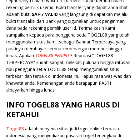
cepat hanya dalam waktu 5-10 menit sudah berada dalam
rekening pemilik user id. Bukti transfer yang dapat anda lihat
adalah bukti
SAH / VALID
yang langsung di dapatkan melalui
bukti transaksi dari Bank yang digunakan untuk pengiriman
dana pada rekening pemilik user id. Terima kasih kami
sampaikan kepada para pengguna setia TOGEL88 yang telah
menggunakan situs kami, sebagai Bandar Terpercaya yang
pastinya membayar semua kemenangan member hingga
lunas. Apakah
TOGEL88 PENIPU
? Reputasi “TOGEL88
TERPERCAYA” sudah sangat melekat. puluhan hingga ratusan
ribu pengguna setia TOGEL88 tetap menggunakan situs
terbesar dan terbaik di Indonesia ini. Hapus rasa was-was dan
khawatir anda, kemenangan anda berapapun PASTI
dibayarkan hingga lunas.
INFO TOGEL88 YANG HARUS DI
KETAHUI
Togel88
adalah penyedia situs judi togel online terbaik di
indonesia yang menyediakan pasaran togel terlengkap di