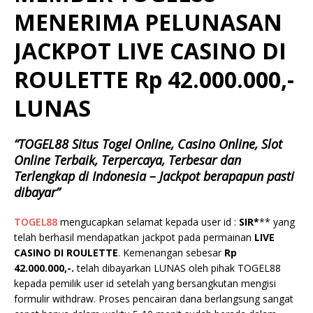
MENERIMA PELUNASAN
JACKPOT LIVE CASINO DI
ROULETTE Rp 42.000.000,-
LUNAS
“TOGEL88 Situs Togel Online, Casino Online, Slot
Online Terbaik, Terpercaya, Terbesar dan
Terlengkap di Indonesia – Jackpot berapapun pasti
dibayar”
TOGEL88
mengucapkan selamat kepada user id :
SIR*
** yang
telah berhasil mendapatkan jackpot pada permainan
LIVE
CASINO DI ROULETTE
. Kemenangan sebesar
Rp
42.000.000
,-.
telah dibayarkan LUNAS oleh pihak TOGEL88
kepada pemilik user id setelah yang bersangkutan mengisi
formulir withdraw. Proses pencairan dana berlangsung sangat