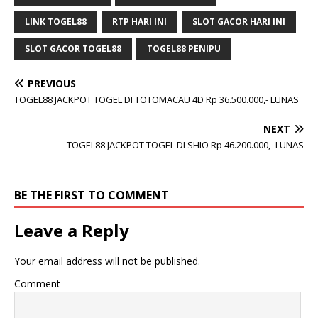
LINK TOGEL88
RTP HARI INI
SLOT GACOR HARI INI
SLOT GACOR TOGEL88
TOGEL88 PENIPU
PREVIOUS
TOGEL88 JACKPOT TOGEL DI TOTOMACAU 4D Rp 36.500.000,- LUNAS
NEXT
TOGEL88 JACKPOT TOGEL DI SHIO Rp 46.200.000,- LUNAS
BE THE FIRST TO COMMENT
Leave a Reply
Your email address will not be published.
Comment