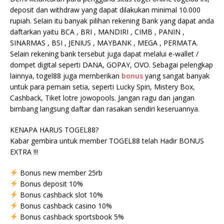
deposit dan withdraw yang dapat dilakukan minimal 10.000
rupiah. Selain itu banyak pilihan rekening Bank yang dapat anda
daftarkan yaitu BCA , BRI , MANDIRI , CIMB , PANIN ,
SINARMAS , BSI , JENIUS , MAYBANK , MEGA , PERMATA.
Selain rekening bank tersebut juga dapat melalui e-wallet /
dompet digital seperti DANA, GOPAY, OVO. Sebagai pelengkap
lainnya, togel88 juga memberikan
bonus
yang sangat banyak
untuk para pemain setia, seperti Lucky Spin, Mistery Box,
Cashback, Tiket lotre jowopools. Jangan ragu dan jangan
bimbang langsung daftar dan rasakan sendiri keseruannya.
KENAPA HARUS TOGEL88?
Kabar gembira untuk member TOGEL88 telah Hadir BONUS
EXTRA !!!
Bonus new member 25rb
Bonus deposit 10%
Bonus cashback slot 10%
Bonus cashback casino 10%
Bonus cashback sportsbook 5%