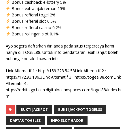
Bonus cashback e-lottery 5%
Bonus extra ajak teman 15%
Bonus refferal togel 2%
Bonus refferal slot 0.5%
Bonus refferal casino 0.2%
Bonus rollingan slot 0.1%
Ayo segera daftarkan diri anda pada situs terpercaya kami
hanya di TOGEL88. Untuk info pendaftaran lebih lanjut boleh
hubungi kontak dibawah ini :
Link Alternatif 1 : http://159.223.54.58Link Alternatif 2 :
https://172.93.186.3Link Alternatif 3 : https://togeel88.comLink
Alternatif 4 :
https://orbit.sgp1.cdn.digitaloceanspaces.com/togel88/index.ht
ml
BUKTI JACKPOT
BUKTI JACKPOT TOGEL88
DAFTAR TOGEL88
INFO SLOT GACOR