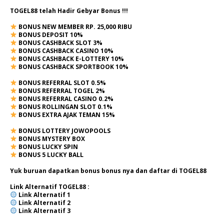
TOGEL88 telah Hadir Gebyar Bonus !!!
BONUS NEW MEMBER RP. 25,000 RIBU
BONUS DEPOSIT 10%
BONUS CASHBACK SLOT 3%
BONUS CASHBACK CASINO 10%
BONUS CASHBACK E-LOTTERY 10%
BONUS CASHBACK SPORTBOOK 10%
BONUS REFERRAL SLOT 0.5%
BONUS REFERRAL TOGEL 2%
BONUS REFERRAL CASINO 0.2%
BONUS ROLLINGAN SLOT 0.1%
BONUS EXTRA AJAK TEMAN 15%
BONUS LOTTERY JOWOPOOLS
BONUS MYSTERY BOX
BONUS LUCKY SPIN
BONUS 5 LUCKY BALL
Yuk buruan dapatkan bonus bonus nya dan daftar di TOGEL88
Link Alternatif TOGEL88 :
Link Alternatif
1
Link Alternatif
2
Link Alternatif 3