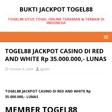
BUKTI JACKPOT TOGEL88
TOGEL88 SITUS TOGEL ONLINE TERAMAN & TERBAIK DI
INDONESIA
TOGEL88 JACKPOT CASINO DI RED
AND WHITE Rp 35.000.000,- LUNAS
October 8, 2024
tgadm
TOGEL88 JACKPOT CASINO DI RED AND WHITE Rp
35.000.000,- LUNAS
MEMBER TOGEL88