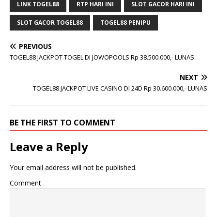
LINK TOGEL88
RTP HARI INI
SLOT GACOR HARI INI
SLOT GACOR TOGEL88
TOGEL88 PENIPU
PREVIOUS
TOGEL88 JACKPOT TOGEL DI JOWOPOOLS Rp 38.500.000,- LUNAS
NEXT
TOGEL88 JACKPOT LIVE CASINO DI 24D Rp 30.600.000,- LUNAS
BE THE FIRST TO COMMENT
Leave a Reply
Your email address will not be published.
Comment