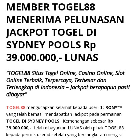
MEMBER TOGEL88
MENERIMA PELUNASAN
JACKPOT TOGEL DI
SYDNEY POOLS Rp
39.000.000,- LUNAS
“TOGEL88 Situs Togel Online, Casino Online, Slot
Online Terbaik, Terpercaya, Terbesar dan
Terlengkap di Indonesia – Jackpot berapapun pasti
dibayar”
TOGEL88
mengucapkan selamat kepada user id :
RON*
**
yang telah berhasil mendapatkan jackpot pada permainan
TOGEL DI SYDNEY POOLS
. Kemenangan sebesar
Rp
39.000.000
,-.
telah dibayarkan LUNAS oleh pihak TOGEL88
kepada pemilik user id setelah yang bersangkutan mengisi