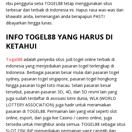
ribu pengguna setia TOGEL88 tetap menggunakan situs
terbesar dan terbaik di Indonesia ini. Hapus rasa was-was dan
khawatir anda, kemenangan anda berapapun PASTI
dibayarkan hingga lunas.
INFO TOGEL88 YANG HARUS DI
KETAHUI
Togel88
adalah penyedia situs judi togel online terbaik di
indonesia yang menyediakan pasaran togel terlengkap di
Indonesia. Berbagai pasaran besar mulai dari pasaran togel
sydney, pasaran togel singapore, pasaran togel hongkong
hingga pasaran togel toto macau. Selain pasaran besar
tersebut, pasaran-pasaran 3D, 4D, dan 5D resmi lain yang
juga sudah terdaftar di asosiasi lotre dunia, WLA (WORLD
LOTTERY ASSOCIATION) juga hadir untuk meramaikan
pasaran di TOGEL88. Permainan lain yang viral seperti slot
online, esport, dan juga live Casino / casino online, juga
tersedia untuk menghibur anda semua. TOGEL88 sebagai situs
SLOT ONLINE menyediakan permainan yang canggih dan