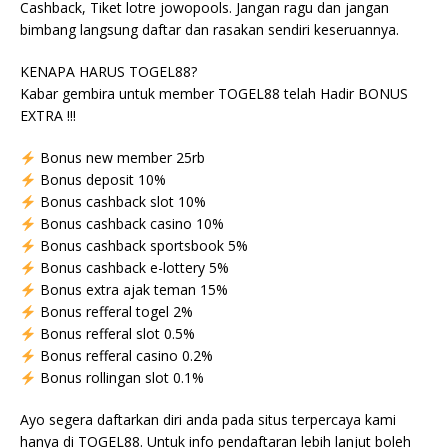
Cashback, Tiket lotre jowopools. Jangan ragu dan jangan
bimbang langsung daftar dan rasakan sendiri keseruannya.
KENAPA HARUS TOGEL88?
Kabar gembira untuk member TOGEL88 telah Hadir BONUS
EXTRA !!!
Bonus new member 25rb
Bonus deposit 10%
Bonus cashback slot 10%
Bonus cashback casino 10%
Bonus cashback sportsbook 5%
Bonus cashback e-lottery 5%
Bonus extra ajak teman 15%
Bonus refferal togel 2%
Bonus refferal slot 0.5%
Bonus refferal casino 0.2%
Bonus rollingan slot 0.1%
Ayo segera daftarkan diri anda pada situs terpercaya kami
hanya di TOGEL88. Untuk info pendaftaran lebih lanjut boleh