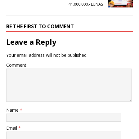
41.000.000,- LUNAS
BE THE FIRST TO COMMENT
Leave a Reply
Your email address will not be published.
Comment
Name
*
Email
*