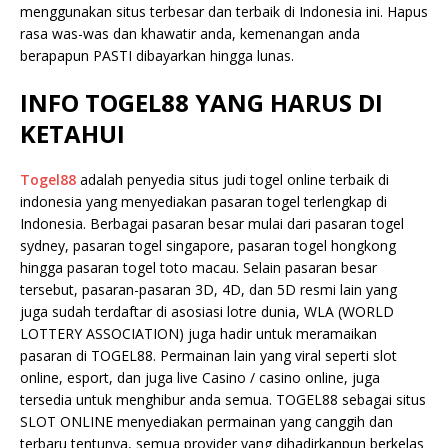
menggunakan situs terbesar dan terbaik di Indonesia ini. Hapus
rasa was-was dan khawatir anda, kemenangan anda
berapapun PASTI dibayarkan hingga lunas.
INFO TOGEL88 YANG HARUS DI
KETAHUI
Togel88
adalah penyedia situs judi togel online terbaik di
indonesia yang menyediakan pasaran togel terlengkap di
Indonesia. Berbagai pasaran besar mulai dari pasaran togel
sydney, pasaran togel singapore, pasaran togel hongkong
hingga pasaran togel toto macau. Selain pasaran besar
tersebut, pasaran-pasaran 3D, 4D, dan 5D resmi lain yang
juga sudah terdaftar di asosiasi lotre dunia, WLA (WORLD
LOTTERY ASSOCIATION) juga hadir untuk meramaikan
pasaran di TOGEL88. Permainan lain yang viral seperti slot
online, esport, dan juga live Casino / casino online, juga
tersedia untuk menghibur anda semua. TOGEL88 sebagai situs
SLOT ONLINE menyediakan permainan yang canggih dan
terbaru tentunya, semua provider yang dihadirkanpun berkelas