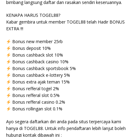
bimbang langsung daftar dan rasakan sendiri keseruannya.
KENAPA HARUS TOGEL88?
Kabar gembira untuk member TOGEL88 telah Hadir BONUS
EXTRA !!!
Bonus new member 25rb
Bonus deposit 10%
Bonus cashback slot 10%
Bonus cashback casino 10%
Bonus cashback sportsbook 5%
Bonus cashback e-lottery 5%
Bonus extra ajak teman 15%
Bonus refferal togel 2%
Bonus refferal slot 0.5%
Bonus refferal casino 0.2%
Bonus rollingan slot 0.1%
Ayo segera daftarkan diri anda pada situs terpercaya kami
hanya di TOGEL88. Untuk info pendaftaran lebih lanjut boleh
hubungi kontak dibawah ini :