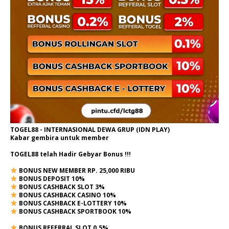
TOGEL88 - INTERNASIONAL DEWA GRUP (IDN PLAY)
Kabar gembira untuk member
TOGEL88 telah Hadir Gebyar Bonus !!!
BONUS NEW MEMBER RP. 25,000 RIBU
BONUS DEPOSIT 10%
BONUS CASHBACK SLOT 3%
BONUS CASHBACK CASINO 10%
BONUS CASHBACK E-LOTTERY 10%
BONUS CASHBACK SPORTBOOK 10%
BONUS REFERRAL SLOT 0.5%