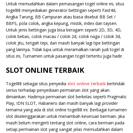
Untuk memudahkan dalam pemasangan togel online ini, situs
togel88 menyediakan generator bettingan seperti Fast4d,
Angka Tarung, BB Campuran atau biasa disebut BB Set /
BBFS, pola colok, angka kepung, mistik, index dan taysen.
Untuk jenis bettingan juga bisa beragam seperti 2D, 3D, 4D,
colok bebas, colok macau / colok 2d, colok naga / colok 3d,
colok jitu, tengah tepi, dan masih banyak lagi tipe bettingan
yang lainnya. Tidak lupa untuk meramalkan ranah judi togel di
situs ini, Turnamen untuk pasangan togel tertentu juga hadir.
SLOT ONLINE TERBAIK
Togel88 sebagai situs penyedia
slot online terbaik
bertindak
serius terhadap penyediaan permainan slot yang akan
dimainkan. Hadirnya permainan slot berkelas seperti Pragmatic
Play, IDN SLOT, Habanero dan masih banyak lagi provider
ternama yang ada di slot online togel88 ini. Berbagai turnamen
slot diselenggarakan untuk menambah keseruan bermain. Jika
masih belum mengerti tentang slot online, cara bermain pada
setiap permainan slot yang sangat jelas memudahkan dalam