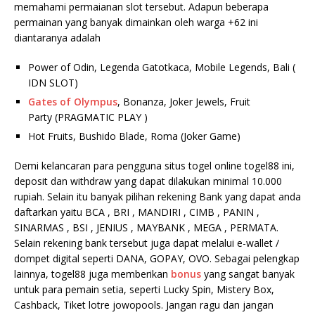
memahami permaianan slot tersebut. Adapun beberapa
permainan yang banyak dimainkan oleh warga +62 ini
diantaranya adalah
Power of Odin, Legenda Gatotkaca, Mobile Legends, Bali (
IDN SLOT)
Gates of Olympus
, Bonanza, Joker Jewels, Fruit
Party (PRAGMATIC PLAY )
Hot Fruits, Bushido Blade, Roma (Joker Game)
Demi kelancaran para pengguna situs togel online togel88 ini,
deposit dan withdraw yang dapat dilakukan minimal 10.000
rupiah. Selain itu banyak pilihan rekening Bank yang dapat anda
daftarkan yaitu BCA , BRI , MANDIRI , CIMB , PANIN ,
SINARMAS , BSI , JENIUS , MAYBANK , MEGA , PERMATA.
Selain rekening bank tersebut juga dapat melalui e-wallet /
dompet digital seperti DANA, GOPAY, OVO. Sebagai pelengkap
lainnya, togel88 juga memberikan
bonus
yang sangat banyak
untuk para pemain setia, seperti Lucky Spin, Mistery Box,
Cashback, Tiket lotre jowopools. Jangan ragu dan jangan