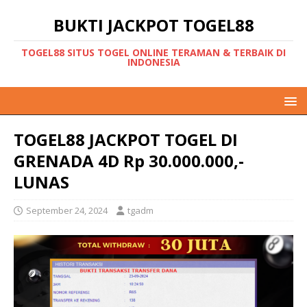
BUKTI JACKPOT TOGEL88
TOGEL88 SITUS TOGEL ONLINE TERAMAN & TERBAIK DI
INDONESIA
TOGEL88 JACKPOT TOGEL DI
GRENADA 4D Rp 30.000.000,-
LUNAS
September 24, 2024
tgadm