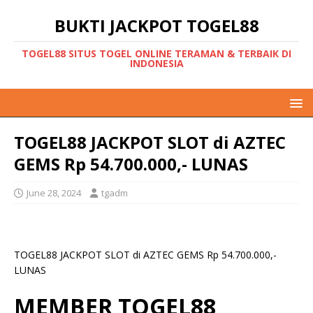
BUKTI JACKPOT TOGEL88
TOGEL88 SITUS TOGEL ONLINE TERAMAN & TERBAIK DI
INDONESIA
TOGEL88 JACKPOT SLOT di AZTEC
GEMS Rp 54.700.000,- LUNAS
June 28, 2024
tgadm
TOGEL88 JACKPOT SLOT di AZTEC GEMS Rp 54.700.000,-
LUNAS
MEMBER TOGEL88