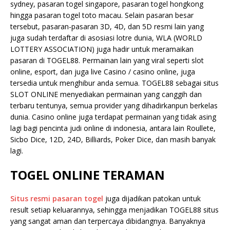
sydney, pasaran togel singapore, pasaran togel hongkong
hingga pasaran togel toto macau. Selain pasaran besar
tersebut, pasaran-pasaran 3D, 4D, dan 5D resmi lain yang
juga sudah terdaftar di asosiasi lotre dunia, WLA (WORLD
LOTTERY ASSOCIATION) juga hadir untuk meramaikan
pasaran di TOGEL88. Permainan lain yang viral seperti slot
online, esport, dan juga live Casino / casino online, juga
tersedia untuk menghibur anda semua. TOGEL88 sebagai situs
SLOT ONLINE menyediakan permainan yang canggih dan
terbaru tentunya, semua provider yang dihadirkanpun berkelas
dunia. Casino online juga terdapat permainan yang tidak asing
lagi bagi pencinta judi online di indonesia, antara lain Roullete,
Sicbo Dice, 12D, 24D, Billiards, Poker Dice, dan masih banyak
lagi.
TOGEL ONLINE TERAMAN
Situs resmi pasaran togel
juga dijadikan patokan untuk
result setiap keluarannya, sehingga menjadikan TOGEL88 situs
yang sangat aman dan terpercaya dibidangnya. Banyaknya