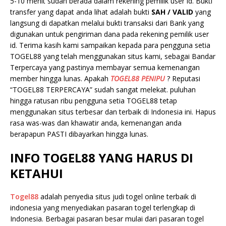
5-10 menit sudah berada dalam rekening pemilik user id. Bukti
transfer yang dapat anda lihat adalah bukti
SAH / VALID
yang
langsung di dapatkan melalui bukti transaksi dari Bank yang
digunakan untuk pengiriman dana pada rekening pemilik user
id. Terima kasih kami sampaikan kepada para pengguna setia
TOGEL88 yang telah menggunakan situs kami, sebagai Bandar
Terpercaya yang pastinya membayar semua kemenangan
member hingga lunas. Apakah
TOGEL88 PENIPU
? Reputasi
“TOGEL88 TERPERCAYA” sudah sangat melekat. puluhan
hingga ratusan ribu pengguna setia TOGEL88 tetap
menggunakan situs terbesar dan terbaik di Indonesia ini. Hapus
rasa was-was dan khawatir anda, kemenangan anda
berapapun PASTI dibayarkan hingga lunas.
INFO TOGEL88 YANG HARUS DI
KETAHUI
Togel88
adalah penyedia situs judi togel online terbaik di
indonesia yang menyediakan pasaran togel terlengkap di
Indonesia. Berbagai pasaran besar mulai dari pasaran togel