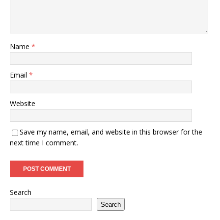
Name
*
Email
*
Website
Save my name, email, and website in this browser for the
next time I comment.
Search
Search