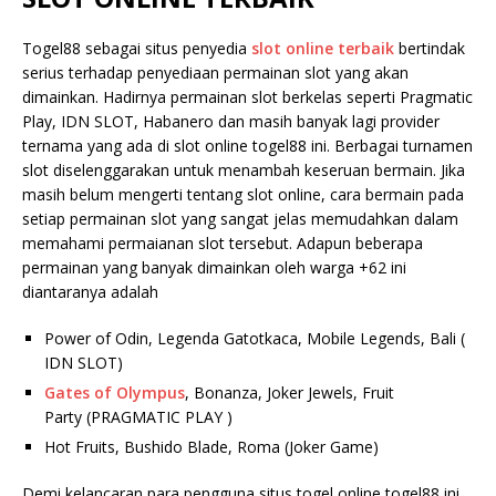
Togel88 sebagai situs penyedia
slot online terbaik
bertindak
serius terhadap penyediaan permainan slot yang akan
dimainkan. Hadirnya permainan slot berkelas seperti Pragmatic
Play, IDN SLOT, Habanero dan masih banyak lagi provider
ternama yang ada di slot online togel88 ini. Berbagai turnamen
slot diselenggarakan untuk menambah keseruan bermain. Jika
masih belum mengerti tentang slot online, cara bermain pada
setiap permainan slot yang sangat jelas memudahkan dalam
memahami permaianan slot tersebut. Adapun beberapa
permainan yang banyak dimainkan oleh warga +62 ini
diantaranya adalah
Power of Odin, Legenda Gatotkaca, Mobile Legends, Bali (
IDN SLOT)
Gates of Olympus
, Bonanza, Joker Jewels, Fruit
Party (PRAGMATIC PLAY )
Hot Fruits, Bushido Blade, Roma (Joker Game)
Demi kelancaran para pengguna situs togel online togel88 ini,