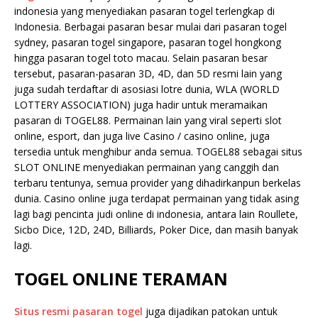
indonesia yang menyediakan pasaran togel terlengkap di
Indonesia. Berbagai pasaran besar mulai dari pasaran togel
sydney, pasaran togel singapore, pasaran togel hongkong
hingga pasaran togel toto macau. Selain pasaran besar
tersebut, pasaran-pasaran 3D, 4D, dan 5D resmi lain yang
juga sudah terdaftar di asosiasi lotre dunia, WLA (WORLD
LOTTERY ASSOCIATION) juga hadir untuk meramaikan
pasaran di TOGEL88. Permainan lain yang viral seperti slot
online, esport, dan juga live Casino / casino online, juga
tersedia untuk menghibur anda semua. TOGEL88 sebagai situs
SLOT ONLINE menyediakan permainan yang canggih dan
terbaru tentunya, semua provider yang dihadirkanpun berkelas
dunia. Casino online juga terdapat permainan yang tidak asing
lagi bagi pencinta judi online di indonesia, antara lain Roullete,
Sicbo Dice, 12D, 24D, Billiards, Poker Dice, dan masih banyak
lagi.
TOGEL ONLINE TERAMAN
Situs resmi pasaran togel
juga dijadikan patokan untuk