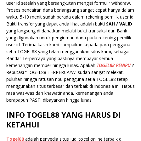
user id setelah yang bersangkutan mengisi formulir withdraw.
Proses pencairan dana berlangsung sangat cepat hanya dalam
waktu 5-10 menit sudah berada dalam rekening pemilik user id.
Bukti transfer yang dapat anda lihat adalah bukti
SAH / VALID
yang langsung di dapatkan melalui bukti transaksi dari Bank
yang digunakan untuk pengiriman dana pada rekening pemilik
user id. Terima kasih kami sampaikan kepada para pengguna
setia TOGEL88 yang telah menggunakan situs kami, sebagai
Bandar Terpercaya yang pastinya membayar semua
kemenangan member hingga lunas. Apakah
TOGEL88 PENIPU
?
Reputasi “TOGEL88 TERPERCAYA” sudah sangat melekat.
puluhan hingga ratusan ribu pengguna setia TOGEL88 tetap
menggunakan situs terbesar dan terbaik di Indonesia ini. Hapus
rasa was-was dan khawatir anda, kemenangan anda
berapapun PASTI dibayarkan hingga lunas.
INFO TOGEL88 YANG HARUS DI
KETAHUI
Togel88
adalah penyedia situs judi togel online terbaik di