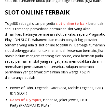
situs ini, Turnamen untuk pasangan togel tertentu juga hadir.
SLOT ONLINE TERBAIK
Togel88 sebagai situs penyedia
slot online terbaik
bertindak
serius terhadap penyediaan permainan slot yang akan
dimainkan. Hadirnya permainan slot berkelas seperti Pragmatic
Play, IDN SLOT, Habanero dan masih banyak lagi provider
ternama yang ada di slot online togel88 ini. Berbagai turnamen
slot diselenggarakan untuk menambah keseruan bermain. Jika
masih belum mengerti tentang slot online, cara bermain pada
setiap permainan slot yang sangat jelas memudahkan dalam
memahami permaianan slot tersebut. Adapun beberapa
permainan yang banyak dimainkan oleh warga +62 ini
diantaranya adalah
Power of Odin, Legenda Gatotkaca, Mobile Legends, Bali (
IDN SLOT)
Gates of Olympus
, Bonanza, Joker Jewels, Fruit
Party (PRAGMATIC PLAY )