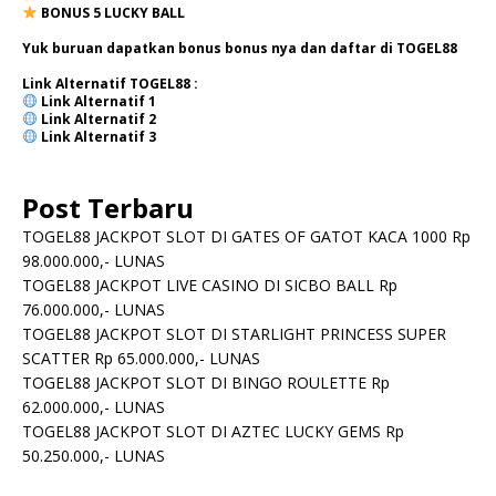
BONUS 5 LUCKY BALL
Yuk buruan dapatkan bonus bonus nya dan daftar di TOGEL88
Link Alternatif TOGEL88 :
Link Alternatif
1
Link Alternatif
2
Link Alternatif 3
Post Terbaru
TOGEL88 JACKPOT SLOT DI GATES OF GATOT KACA 1000 Rp
98.000.000,- LUNAS
TOGEL88 JACKPOT LIVE CASINO DI SICBO BALL Rp
76.000.000,- LUNAS
TOGEL88 JACKPOT SLOT DI STARLIGHT PRINCESS SUPER
SCATTER Rp 65.000.000,- LUNAS
TOGEL88 JACKPOT SLOT DI BINGO ROULETTE Rp
62.000.000,- LUNAS
TOGEL88 JACKPOT SLOT DI AZTEC LUCKY GEMS Rp
50.250.000,- LUNAS