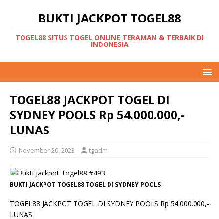
BUKTI JACKPOT TOGEL88
TOGEL88 SITUS TOGEL ONLINE TERAMAN & TERBAIK DI
INDONESIA
TOGEL88 JACKPOT TOGEL DI
SYDNEY POOLS Rp 54.000.000,-
LUNAS
November 20, 2023
tgadm
BUKTI JACKPOT TOGEL88 TOGEL DI SYDNEY POOLS
TOGEL88 JACKPOT TOGEL DI SYDNEY POOLS Rp 54.000.000,-
LUNAS