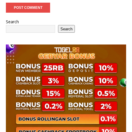
Search
Search