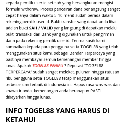
kepada pemilik user id setelah yang bersangkutan mengisi
formulir withdraw. Proses pencairan dana berlangsung sangat
cepat hanya dalam waktu 5-10 menit sudah berada dalam
rekening pemilik user id. Bukti transfer yang dapat anda lihat
adalah bukti
SAH / VALID
yang langsung di dapatkan melalui
bukti transaksi dari Bank yang digunakan untuk pengiriman
dana pada rekening pemilik user id. Terima kasih kami
sampaikan kepada para pengguna setia TOGEL88 yang telah
menggunakan situs kami, sebagai Bandar Terpercaya yang
pastinya membayar semua kemenangan member hingga
lunas. Apakah
TOGEL88 PENIPU
? Reputasi “TOGEL88
TERPERCAYA” sudah sangat melekat. puluhan hingga ratusan
ribu pengguna setia TOGEL88 tetap menggunakan situs
terbesar dan terbaik di Indonesia ini. Hapus rasa was-was dan
khawatir anda, kemenangan anda berapapun PASTI
dibayarkan hingga lunas.
INFO TOGEL88 YANG HARUS DI
KETAHUI