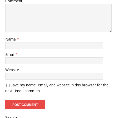
Comment
Name
*
Email
*
Website
Save my name, email, and website in this browser for the
next time I comment.
Search