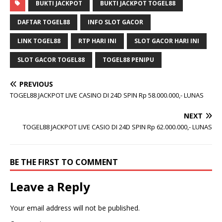
BUKTI JACKPOT
BUKTI JACKPOT TOGEL88
DAFTAR TOGEL88
INFO SLOT GACOR
LINK TOGEL88
RTP HARI INI
SLOT GACOR HARI INI
SLOT GACOR TOGEL88
TOGEL88 PENIPU
PREVIOUS
TOGEL88 JACKPOT LIVE CASINO DI 24D SPIN Rp 58.000.000,- LUNAS
NEXT
TOGEL88 JACKPOT LIVE CASIO DI 24D SPIN Rp 62.000.000,- LUNAS
BE THE FIRST TO COMMENT
Leave a Reply
Your email address will not be published.