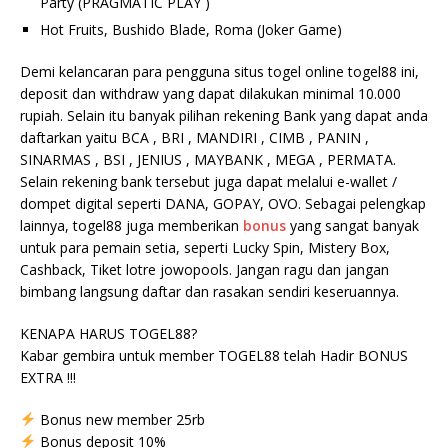
Party (PRAGMATIC PLAY )
Hot Fruits, Bushido Blade, Roma (Joker Game)
Demi kelancaran para pengguna situs togel online togel88 ini,
deposit dan withdraw yang dapat dilakukan minimal 10.000
rupiah. Selain itu banyak pilihan rekening Bank yang dapat anda
daftarkan yaitu BCA , BRI , MANDIRI , CIMB , PANIN ,
SINARMAS , BSI , JENIUS , MAYBANK , MEGA , PERMATA.
Selain rekening bank tersebut juga dapat melalui e-wallet /
dompet digital seperti DANA, GOPAY, OVO. Sebagai pelengkap
lainnya, togel88 juga memberikan
bonus
yang sangat banyak
untuk para pemain setia, seperti Lucky Spin, Mistery Box,
Cashback, Tiket lotre jowopools. Jangan ragu dan jangan
bimbang langsung daftar dan rasakan sendiri keseruannya.
KENAPA HARUS TOGEL88?
Kabar gembira untuk member TOGEL88 telah Hadir BONUS
EXTRA !!!
Bonus new member 25rb
Bonus deposit 10%