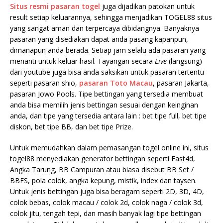
Situs resmi pasaran togel
juga dijadikan patokan untuk
result setiap keluarannya, sehingga menjadikan TOGEL88 situs
yang sangat aman dan terpercaya dibidangnya. Banyaknya
pasaran yang disediakan dapat anda pasang kapanpun,
dimanapun anda berada. Setiap jam selalu ada pasaran yang
menanti untuk keluar hasil. Tayangan secara
Live
(langsung)
dari youtube juga bisa anda saksikan untuk pasaran tertentu
seperti pasaran shio,
pasaran Toto Macau
, pasaran Jakarta,
pasaran Jowo Pools. Tipe bettingan yang tersedia membuat
anda bisa memilih jenis bettingan sesuai dengan keinginan
anda, dan tipe yang tersedia antara lain : bet tipe full, bet tipe
diskon, bet tipe BB, dan bet tipe Prize.
Untuk memudahkan dalam pemasangan togel online ini, situs
togel88 menyediakan generator bettingan seperti Fast4d,
Angka Tarung, BB Campuran atau biasa disebut BB Set /
BBFS, pola colok, angka kepung, mistik, index dan taysen.
Untuk jenis bettingan juga bisa beragam seperti 2D, 3D, 4D,
colok bebas, colok macau / colok 2d, colok naga / colok 3d,
colok jitu, tengah tepi, dan masih banyak lagi tipe bettingan