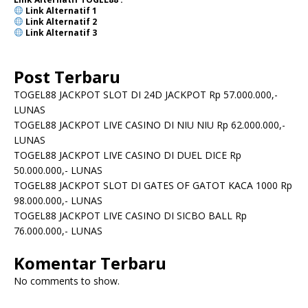
Link Alternatif
1
Link Alternatif
2
Link Alternatif 3
Post Terbaru
TOGEL88 JACKPOT SLOT DI 24D JACKPOT Rp 57.000.000,-
LUNAS
TOGEL88 JACKPOT LIVE CASINO DI NIU NIU Rp 62.000.000,-
LUNAS
TOGEL88 JACKPOT LIVE CASINO DI DUEL DICE Rp
50.000.000,- LUNAS
TOGEL88 JACKPOT SLOT DI GATES OF GATOT KACA 1000 Rp
98.000.000,- LUNAS
TOGEL88 JACKPOT LIVE CASINO DI SICBO BALL Rp
76.000.000,- LUNAS
Komentar Terbaru
No comments to show.