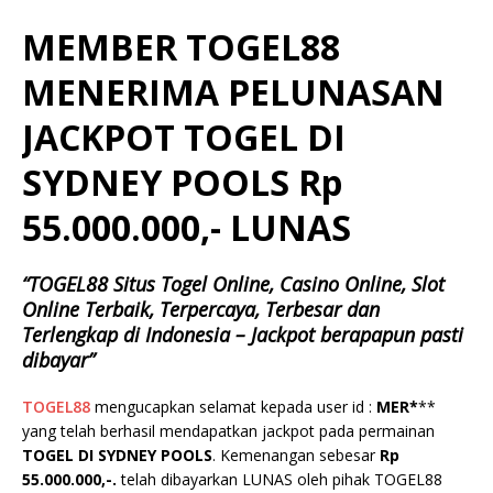
MEMBER TOGEL88
MENERIMA PELUNASAN
JACKPOT TOGEL DI
SYDNEY POOLS Rp
55.000.000,- LUNAS
“TOGEL88 Situs Togel Online, Casino Online, Slot
Online Terbaik, Terpercaya, Terbesar dan
Terlengkap di Indonesia – Jackpot berapapun pasti
dibayar”
TOGEL88
mengucapkan selamat kepada user id :
MER*
**
yang telah berhasil mendapatkan jackpot pada permainan
TOGEL DI SYDNEY POOLS
. Kemenangan sebesar
Rp
55.000.000
,-.
telah dibayarkan LUNAS oleh pihak TOGEL88