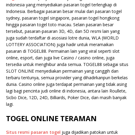
indonesia yang menyediakan pasaran togel terlengkap di
Indonesia. Berbagai pasaran besar mulai dari pasaran togel
sydney, pasaran togel singapore, pasaran togel hongkong
hingga pasaran togel toto macau. Selain pasaran besar
tersebut, pasaran-pasaran 3D, 4D, dan 5D resmi lain yang
juga sudah terdaftar di asosiasi lotre dunia, WLA (WORLD
LOTTERY ASSOCIATION) juga hadir untuk meramaikan
pasaran di TOGEL88. Permainan lain yang viral seperti slot
online, esport, dan juga live Casino / casino online, juga
tersedia untuk menghibur anda semua. TOGEL88 sebagai situs
SLOT ONLINE menyediakan permainan yang canggih dan
terbaru tentunya, semua provider yang dihadirkanpun berkelas
dunia. Casino online juga terdapat permainan yang tidak asing
lagi bagi pencinta judi online di indonesia, antara lain Roullete,
Sicbo Dice, 12D, 24D, Billiards, Poker Dice, dan masih banyak
lagi.
TOGEL ONLINE TERAMAN
Situs resmi pasaran togel
juga dijadikan patokan untuk