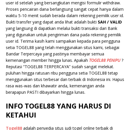
user id setelah yang bersangkutan mengisi formulir withdraw.
Proses pencairan dana berlangsung sangat cepat hanya dalam
waktu 5-10 menit sudah berada dalam rekening pemilik user id.
Bukti transfer yang dapat anda lihat adalah bukti
SAH / VALID
yang langsung di dapatkan melalui bukti transaksi dari Bank
yang digunakan untuk pengiriman dana pada rekening pemilik
user id. Terima kasih kami sampaikan kepada para pengguna
setia TOGEL88 yang telah menggunakan situs kami, sebagai
Bandar Terpercaya yang pastinya membayar semua
kemenangan member hingga lunas. Apakah
TOGEL88 PENIPU
?
Reputasi “TOGEL88 TERPERCAYA” sudah sangat melekat.
puluhan hingga ratusan ribu pengguna setia TOGEL88 tetap
menggunakan situs terbesar dan terbaik di Indonesia ini. Hapus
rasa was-was dan khawatir anda, kemenangan anda
berapapun PASTI dibayarkan hingga lunas.
INFO TOGEL88 YANG HARUS DI
KETAHUI
Togel88
adalah penyedia situs judi togel online terbaik di