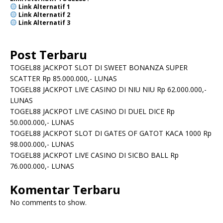
Link Alternatif
1
Link Alternatif
2
Link Alternatif 3
Post Terbaru
TOGEL88 JACKPOT SLOT DI SWEET BONANZA SUPER
SCATTER Rp 85.000.000,- LUNAS
TOGEL88 JACKPOT LIVE CASINO DI NIU NIU Rp 62.000.000,-
LUNAS
TOGEL88 JACKPOT LIVE CASINO DI DUEL DICE Rp
50.000.000,- LUNAS
TOGEL88 JACKPOT SLOT DI GATES OF GATOT KACA 1000 Rp
98.000.000,- LUNAS
TOGEL88 JACKPOT LIVE CASINO DI SICBO BALL Rp
76.000.000,- LUNAS
Komentar Terbaru
No comments to show.