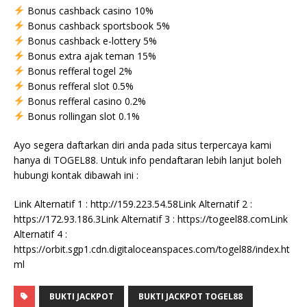
Bonus cashback casino 10%
Bonus cashback sportsbook 5%
Bonus cashback e-lottery 5%
Bonus extra ajak teman 15%
Bonus refferal togel 2%
Bonus refferal slot 0.5%
Bonus refferal casino 0.2%
Bonus rollingan slot 0.1%
Ayo segera daftarkan diri anda pada situs terpercaya kami
hanya di TOGEL88. Untuk info pendaftaran lebih lanjut boleh
hubungi kontak dibawah ini :
Link Alternatif 1 : http://159.223.54.58Link Alternatif 2 :
https://172.93.186.3Link Alternatif 3 : https://togeel88.comLink
Alternatif 4 :
https://orbit.sgp1.cdn.digitaloceanspaces.com/togel88/index.ht
ml
BUKTI JACKPOT
BUKTI JACKPOT TOGEL88