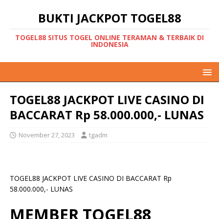
BUKTI JACKPOT TOGEL88
TOGEL88 SITUS TOGEL ONLINE TERAMAN & TERBAIK DI
INDONESIA
TOGEL88 JACKPOT LIVE CASINO DI
BACCARAT Rp 58.000.000,- LUNAS
November 27, 2023
tgadm
TOGEL88 JACKPOT LIVE CASINO DI BACCARAT Rp
58.000.000,- LUNAS
MEMBER TOGEL88