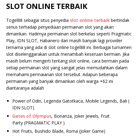
SLOT ONLINE TERBAIK
Togel88 sebagai situs penyedia
slot online terbaik
bertindak
serius terhadap penyediaan permainan slot yang akan
dimainkan. Hadirnya permainan slot berkelas seperti Pragmatic
Play, IDN SLOT, Habanero dan masih banyak lagi provider
ternama yang ada di slot online togel88 ini. Berbagai turnamen
slot diselenggarakan untuk menambah keseruan bermain. Jika
masih belum mengerti tentang slot online, cara bermain pada
setiap permainan slot yang sangat jelas memudahkan dalam
memahami permaianan slot tersebut. Adapun beberapa
permainan yang banyak dimainkan oleh warga +62 ini
diantaranya adalah
Power of Odin, Legenda Gatotkaca, Mobile Legends, Bali (
IDN SLOT)
Gates of Olympus
, Bonanza, Joker Jewels, Fruit
Party (PRAGMATIC PLAY )
Hot Fruits, Bushido Blade, Roma (Joker Game)