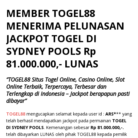
MEMBER TOGEL88
MENERIMA PELUNASAN
JACKPOT TOGEL DI
SYDNEY POOLS Rp
81.000.000,- LUNAS
“TOGEL88 Situs Togel Online, Casino Online, Slot
Online Terbaik, Terpercaya, Terbesar dan
Terlengkap di Indonesia – Jackpot berapapun pasti
dibayar”
TOGEL88
mengucapkan selamat kepada user id :
ARS*
** yang
telah berhasil mendapatkan jackpot pada permainan
TOGEL
DI SYDNEY POOLS
. Kemenangan sebesar
Rp
81.000.000
,-.
telah dibayarkan LUNAS oleh pihak TOGEL88 kepada pemilik