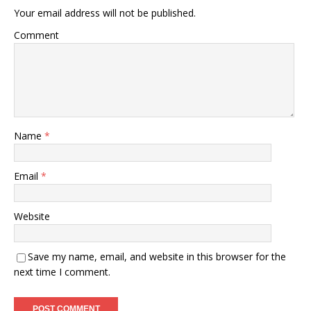
Your email address will not be published.
Comment
Name
*
Email
*
Website
Save my name, email, and website in this browser for the
next time I comment.