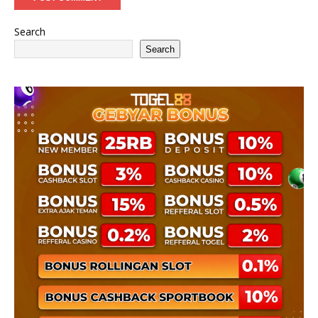
Search
Search