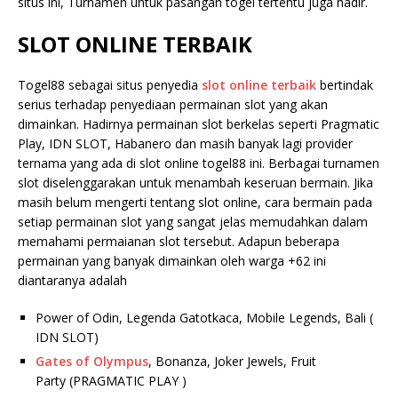
situs ini, Turnamen untuk pasangan togel tertentu juga hadir.
SLOT ONLINE TERBAIK
Togel88 sebagai situs penyedia
slot online terbaik
bertindak
serius terhadap penyediaan permainan slot yang akan
dimainkan. Hadirnya permainan slot berkelas seperti Pragmatic
Play, IDN SLOT, Habanero dan masih banyak lagi provider
ternama yang ada di slot online togel88 ini. Berbagai turnamen
slot diselenggarakan untuk menambah keseruan bermain. Jika
masih belum mengerti tentang slot online, cara bermain pada
setiap permainan slot yang sangat jelas memudahkan dalam
memahami permaianan slot tersebut. Adapun beberapa
permainan yang banyak dimainkan oleh warga +62 ini
diantaranya adalah
Power of Odin, Legenda Gatotkaca, Mobile Legends, Bali (
IDN SLOT)
Gates of Olympus
, Bonanza, Joker Jewels, Fruit
Party (PRAGMATIC PLAY )