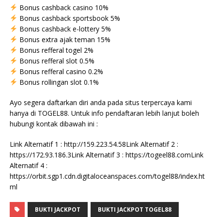
Bonus cashback casino 10%
Bonus cashback sportsbook 5%
Bonus cashback e-lottery 5%
Bonus extra ajak teman 15%
Bonus refferal togel 2%
Bonus refferal slot 0.5%
Bonus refferal casino 0.2%
Bonus rollingan slot 0.1%
Ayo segera daftarkan diri anda pada situs terpercaya kami
hanya di TOGEL88. Untuk info pendaftaran lebih lanjut boleh
hubungi kontak dibawah ini :
Link Alternatif 1 : http://159.223.54.58Link Alternatif 2 :
https://172.93.186.3Link Alternatif 3 : https://togeel88.comLink
Alternatif 4 :
https://orbit.sgp1.cdn.digitaloceanspaces.com/togel88/index.ht
ml
BUKTI JACKPOT
BUKTI JACKPOT TOGEL88