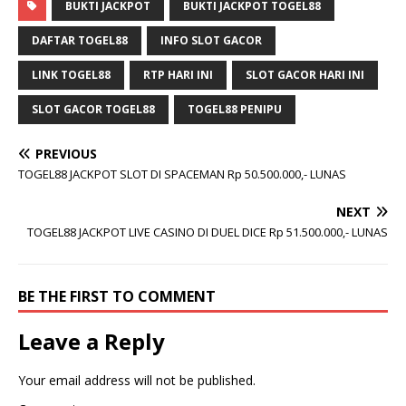
BUKTI JACKPOT
BUKTI JACKPOT TOGEL88
DAFTAR TOGEL88
INFO SLOT GACOR
LINK TOGEL88
RTP HARI INI
SLOT GACOR HARI INI
SLOT GACOR TOGEL88
TOGEL88 PENIPU
PREVIOUS
TOGEL88 JACKPOT SLOT DI SPACEMAN Rp 50.500.000,- LUNAS
NEXT
TOGEL88 JACKPOT LIVE CASINO DI DUEL DICE Rp 51.500.000,- LUNAS
BE THE FIRST TO COMMENT
Leave a Reply
Your email address will not be published.