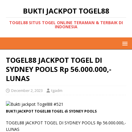
BUKTI JACKPOT TOGEL88
TOGEL88 SITUS TOGEL ONLINE TERAMAN & TERBAIK DI
INDONESIA
TOGEL88 JACKPOT TOGEL DI
SYDNEY POOLS Rp 56.000.000,-
LUNAS
December 2, 2023
tgadm
BUKTI JACKPOT TOGEL88 TOGEL di SYDNEY POOLS
TOGEL88 JACKPOT TOGEL DI SYDNEY POOLS Rp 56.000.000,-
LUNAS