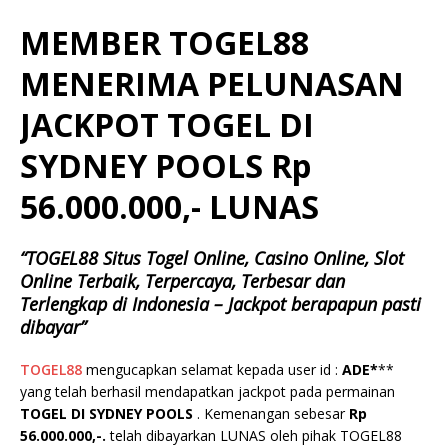
MEMBER TOGEL88
MENERIMA PELUNASAN
JACKPOT TOGEL DI
SYDNEY POOLS Rp
56.000.000,- LUNAS
“TOGEL88 Situs Togel Online, Casino Online, Slot
Online Terbaik, Terpercaya, Terbesar dan
Terlengkap di Indonesia – Jackpot berapapun pasti
dibayar”
TOGEL88
mengucapkan selamat kepada user id :
ADE*
**
yang telah berhasil mendapatkan jackpot pada permainan
TOGEL DI SYDNEY POOLS
. Kemenangan sebesar
Rp
56.000.000
,-.
telah dibayarkan LUNAS oleh pihak TOGEL88