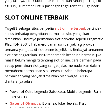
yang lainnya. Tidak lupa untuk meramalkan ranah judi togel di
situs ini, Turnamen untuk pasangan togel tertentu juga hadir.
SLOT ONLINE TERBAIK
Togel88 sebagai situs penyedia
slot online terbaik
bertindak
serius terhadap penyediaan permainan slot yang akan
dimainkan. Hadirnya permainan slot berkelas seperti Pragmatic
Play, IDN SLOT, Habanero dan masih banyak lagi provider
ternama yang ada di slot online togel88 ini. Berbagai turnamen
slot diselenggarakan untuk menambah keseruan bermain. Jika
masih belum mengerti tentang slot online, cara bermain pada
setiap permainan slot yang sangat jelas memudahkan dalam
memahami permaianan slot tersebut. Adapun beberapa
permainan yang banyak dimainkan oleh warga +62 ini
diantaranya adalah
Power of Odin, Legenda Gatotkaca, Mobile Legends, Bali (
IDN SLOT)
Gates of Olympus
, Bonanza, Joker Jewels, Fruit