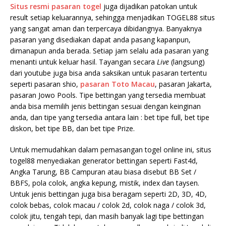
Situs resmi pasaran togel
juga dijadikan patokan untuk
result setiap keluarannya, sehingga menjadikan TOGEL88 situs
yang sangat aman dan terpercaya dibidangnya. Banyaknya
pasaran yang disediakan dapat anda pasang kapanpun,
dimanapun anda berada. Setiap jam selalu ada pasaran yang
menanti untuk keluar hasil. Tayangan secara
Live
(langsung)
dari youtube juga bisa anda saksikan untuk pasaran tertentu
seperti pasaran shio,
pasaran Toto Macau
, pasaran Jakarta,
pasaran Jowo Pools. Tipe bettingan yang tersedia membuat
anda bisa memilih jenis bettingan sesuai dengan keinginan
anda, dan tipe yang tersedia antara lain : bet tipe full, bet tipe
diskon, bet tipe BB, dan bet tipe Prize.
Untuk memudahkan dalam pemasangan togel online ini, situs
togel88 menyediakan generator bettingan seperti Fast4d,
Angka Tarung, BB Campuran atau biasa disebut BB Set /
BBFS, pola colok, angka kepung, mistik, index dan taysen.
Untuk jenis bettingan juga bisa beragam seperti 2D, 3D, 4D,
colok bebas, colok macau / colok 2d, colok naga / colok 3d,
colok jitu, tengah tepi, dan masih banyak lagi tipe bettingan