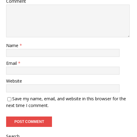
Comment
Name
*
Email
*
Website
Save my name, email, and website in this browser for the
next time I comment.
Search